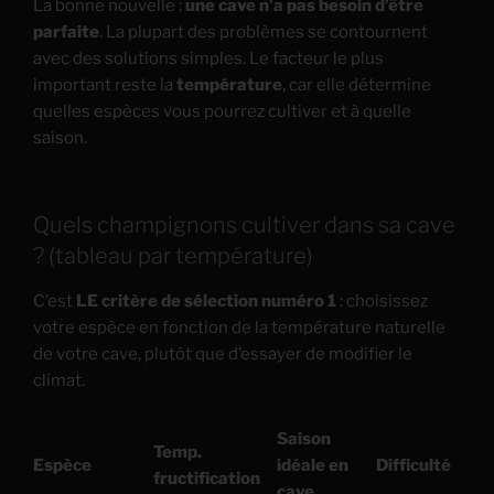
La bonne nouvelle :
une cave n’a pas besoin d’être
parfaite
. La plupart des problèmes se contournent
avec des solutions simples. Le facteur le plus
important reste la
température
, car elle détermine
quelles espèces vous pourrez cultiver et à quelle
saison.
Quels champignons cultiver dans sa cave
? (tableau par température)
C’est
LE critère de sélection numéro 1
: choisissez
votre espèce en fonction de la température naturelle
de votre cave, plutôt que d’essayer de modifier le
climat.
Saison
Temp.
Espèce
idéale en
Difficulté
Su
fructification
cave