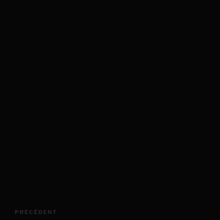
Navigation
Article
PRÉCÉDENT