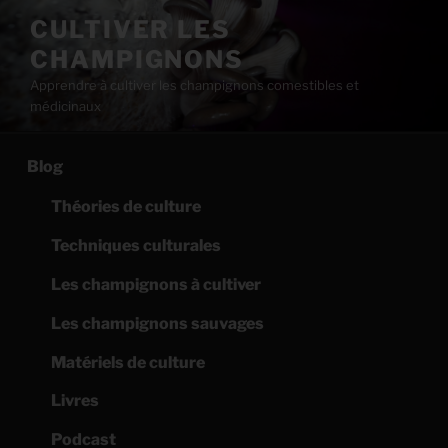
Aller
CULTIVER LES
au
CHAMPIGNONS
contenu
principal
Apprendre à cultiver les champignons comestibles et
médicinaux
Blog
Théories de culture
Techniques culturales
Les champignons à cultiver
Les champignons sauvages
Matériels de culture
Livres
Podcast