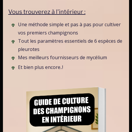
champignons
.
Vous trouverez à l'intérieur :
Une méthode simple et pas à pas pour cultiver
Les 5 erreurs fréquentes en culture de
vos premiers champignons
champignons en cave
Tout les paramètres essentiels de 6 espèces de
pleurotes
Choisir une espèce inadaptée à la température de la
cave
— c’est la cause n°1 d’échec. Vérifiez toujours la
Mes meilleurs fournisseurs de mycélium
température de fructification avant de vous lancer.
Et bien plus encore..!
Négliger la ventilation
— un excès de CO₂ bloque la
formation des champignons et favorise les
contaminations.
Inoculer sur un substrat trop chaud
— attendez
toujours que le substrat pasteurisé redescende sous
30°C avant d’ajouter le mycélium.
Humidité insuffisante
— les primordias sèchent très
facilement. Vaporisez régulièrement, surtout dans les
premières heures après l’ouverture des sacs.