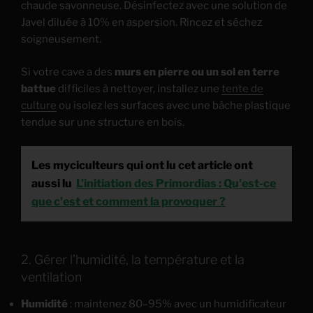
chaude savonneuse. Désinfectez avec une solution de
Javel diluée à 10% en aspersion. Rincez et séchez
soigneusement.
Si votre cave a des
murs en pierre ou un sol en terre
battue
difficiles à nettoyer, installez une
tente de
culture
ou isolez les surfaces avec une bâche plastique
tendue sur une structure en bois.
Les myciculteurs qui ont lu cet article ont
aussi lu
L’initiation des Primordias : Qu'est-ce
que c'est et comment la provoquer ?
2. Gérer l’humidité, la température et la
ventilation
Humidité
: maintenez 80–95% avec un humidificateur