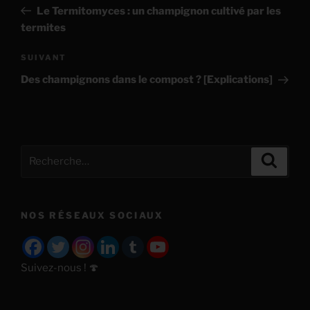
de
précédent
Le Termitomyces : un champignon cultivé par les
l’article
termites
Article
SUIVANT
suivant
Des champignons dans le compost ? [Explications]
Recherche
Recher
pour
:
NOS RÉSEAUX SOCIAUX
Suivez-nous ! 🍄