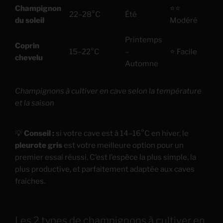
Champignon
⭐⭐
22–28°C
Été
Co
du soleil
Modéré
Printemps
Coprin
Co
15–22°C
–
⭐ Facile
chevelu
enr
Automne
Champignons à cultiver en cave selon la température
et la saison
💡
Conseil :
si votre cave est à 14–16°C en hiver, le
pleurote gris
est votre meilleure option pour un
premier essai réussi. C’est l’espèce la plus simple, la
plus productive, et parfaitement adaptée aux caves
fraîches.
Les 2 types de champignons à cultiver en