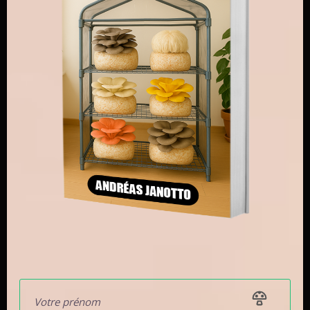
Utiliser du bois résineux (pin, sapin) comme substrat
— les résines sont toxiques pour la plupart des
champignons. Utilisez uniquement des feuillus (hêtre,
chêne, peuplier).
FAQ — Culture de champignons en cave
Peut-on faire pousser des champignons dans une
cave sans lumière naturelle ?
Oui, et c’est même l’idéal. Les champignons n’ont pas
besoin de lumière solaire — un simple néon LED allumé
10 à 12h par jour suffit. Seul le champignon de Paris n’a
besoin d’aucune lumière du tout.
Quelle température doit avoir ma cave pour cultiver
des champignons ?
La fourchette optimale dépend de l’espèce. Pour
débuter facilement, visez 13–18°C (température idéale