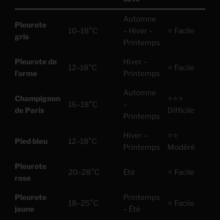
Automne
Pleurote
Pai
10–18°C
– Hiver –
⭐ Facile
gris
sci
Printemps
Pleurote de
Hiver –
Pai
12–18°C
⭐ Facile
l’orme
Printemps
sci
Automne
Champignon
⭐⭐⭐
16–18°C
–
Co
de Paris
Difficile
Printemps
Hiver –
⭐⭐
Pied bleu
12–18°C
Co
Printemps
Modéré
Pleurote
Pai
20–28°C
Été
⭐ Facile
rose
sci
Pleurote
Printemps
Pai
18–25°C
⭐ Facile
jaune
– Été
sci