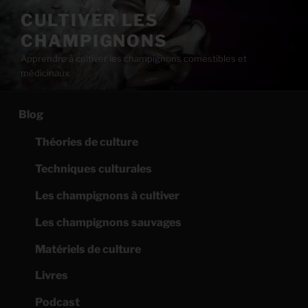
Aller
CULTIVER LES
au
CHAMPIGNONS
contenu
principal
Apprendre à cultiver les champignons comestibles et
médicinaux
Blog
Théories de culture
Techniques culturales
Les champignons à cultiver
Les champignons sauvages
Matériels de culture
Livres
Podcast