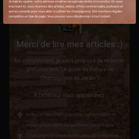
Je hais les spams : votre adresse email ne sera jamais cédée ni revendue. En vous
inscrivant ici, vous recevrez des articles, vidéos, offres commerciales, podcasts et
autres conseils pour vous aider à cultiver les champignons. Voir mentions légales
complètes en bas de page. Vous pouvez vous désabonner à tout instant.
Merci de lire mes articles :)
En complément, je vous propose de recevoir
gratuitement "
Le guide de Culture de
"!
Champignons au Jardin
À l'intérieur vous apprendrez :
Intégrer les champignons comestibles et
médicinaux dans un jardin ou un potager
Choisir les bonnes méthodes de culture et