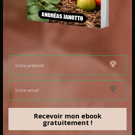
Conclusion
Les
champignons lignivores
sont des organismes
fascinants qui jouent un rôle clé dans la
décomposition
du bois
et
le recyclage des nutriments
dans les
écosystèmes forestiers. Leur culture offre des
opportunités intéressantes pour
la production de
champignons comestibles et médicinaux,
ainsi que
pour
l’industrie
. En approfondissant notre
compréhension des champignons lignivores et en
explorant leurs applications potentielles, nous
pouvons contribuer à un avenir plus durable et
respectueux de l’environnement.
Recevoir mon ebook
gratuitement !