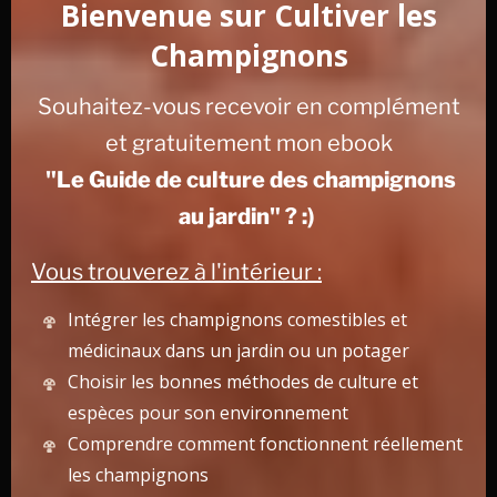
Bienvenue sur Cultiver les
Une fois que c’est fait, je vous conseille de lire les
4
paramètres de cultures
et
le matériel de base pour
Champignons
débuter la culture des champignons
. Bonne culture 🙂
Souhaitez-vous recevoir en complément
et gratuitement mon ebook
Les applications des champignons
"Le Guide de culture des champignons
lignivores
au jardin" ? :)
Comme nous l’avons vu, la culture des champignons
lignivores est relativement simple. Mais dès qu’il s’agit
Vous trouverez à l'intérieur :
d’en faire le commerce, les conditions de culture
doivent être très précises. De nombreuses
Intégrer les champignons comestibles et
opportunités commencent à pointer le bout de son nez
médicinaux dans un jardin ou un potager
:
Choisir les bonnes méthodes de culture et
espèces pour son environnement
Culture des
champignons comestibles et gourmets
Comprendre comment fonctionnent réellement
pour les particuliers, les restaurants. De nombreux
les champignons
sous produits-agricoles peuvent être valorisés de