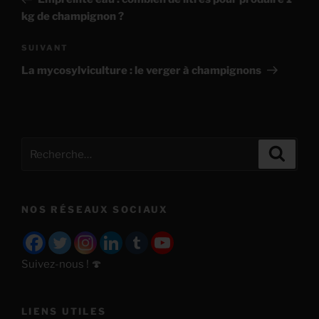
l’article
kg de champignon ?
Article
SUIVANT
suivant
La mycosylviculture : le verger à champignons
Recherche
Recher
pour
:
NOS RÉSEAUX SOCIAUX
Suivez-nous ! 🍄
LIENS UTILES