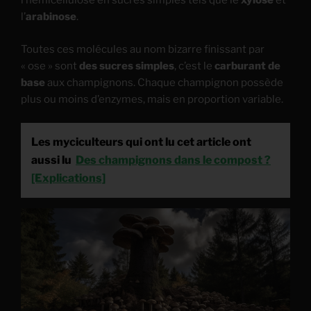
l’hémicellulose en sucres simples tels que le
xylose
et
l’
arabinose
.
Toutes ces molécules au nom bizarre finissant par
« ose » sont
des sucres simples
, c’est le
carburant de
base
aux champignons. Chaque champignon possède
plus ou moins d’enzymes, mais en proportion variable.
Les myciculteurs qui ont lu cet article ont
aussi lu
Des champignons dans le compost ?
[Explications]