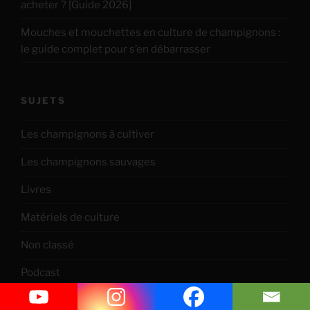
acheter ? [Guide 2026]
Mouches et mouchettes en culture de champignons :
le guide complet pour s’en débarrasser
SUJETS
Les champignons à cultiver
Les champignons sauvages
Livres
Matériels de culture
Non classé
Podcast
Techniques culturales