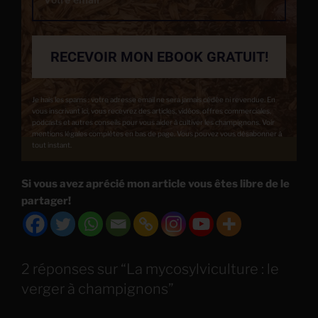
RECEVOIR MON EBOOK GRATUIT!
Je hais les spams : votre adresse email ne sera jamais cédée ni revendue. En
vous inscrivant ici, vous recevrez des articles, vidéos, offres commerciales,
podcasts et autres conseils pour vous aider à cultiver les champignons. Voir
mentions légales complètes en bas de page. Vous pouvez vous désabonner à
tout instant.
Si vous avez aprécié mon article vous êtes libre de le
partager!
2 réponses sur “La mycosylviculture : le
verger à champignons”