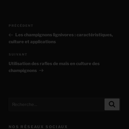
Navigation
Article
PRÉCÉDENT
de
précédent
Les champignons lignivores : caractéristiques,
l’article
culture et applications
Article
SUIVANT
suivant
Utilisation des rafles de maïs en culture des
champignons
Recherche
Recher
pour
:
NOS RÉSEAUX SOCIAUX