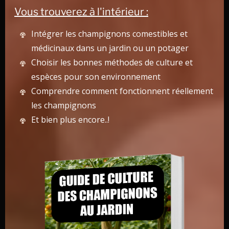
Vous trouverez à l'intérieur :
Intégrer les champignons comestibles et
médicinaux dans un jardin ou un potager
Choisir les bonnes méthodes de culture et
Illustration d’une fôret mixte en mycosylviculture
espèces pour son environnement
Comprendre comment fonctionnent réellement
les champignons
La gestion à moyen et long terme
Et bien plus encore..!
Durant les 2 premières années, il est essentiel de
maintenir une humidité adéquate. Si le sol est trop peu
humide, les mycorhizes et les arbres auront des
difficultés
à se développer. N’hésitez pas à
arroser au
goutte-à-goutte
lors des périodes de fortes
sécheresses.
Les
arbres mycorhizés
destinés à la
culture des
champignons
commencent généralement à produire