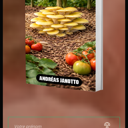
des champignons
3 à 4 ans après leur plantation
.
Les pousses de champignons seront saisonnière en
fonction de l’espèce et auront lieu
selon les pluies et la
température
. Les
rendements
varient
considérablement selon les espèces. Quelques
centaines de kilos par hectare pour les lactaires,
jusqu’à plus d’une tonne pour le bolet jaune.
La récolte des champignons en mycosylviculture doit
être réalisée de
manière durable
pour préserver la
santé de l’écosystème forestier et assurer la
production à long terme. Laissez toujours
quelques
champignons
autour des arbres. Cela permettra aux
spores d’être libérées et de retourner
coloniser de
nouvelles racines
.
Il est également possible de
prélever du bois
. Sachez
qu’une coupe rase détruira la culture de vos