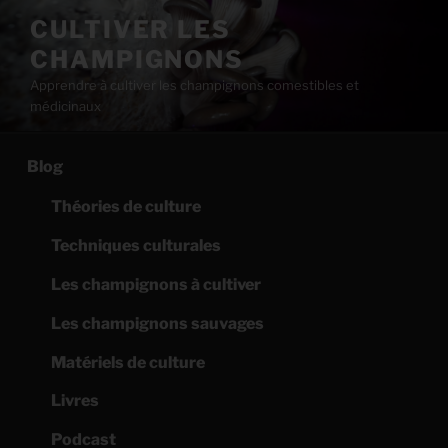
Aller
CULTIVER LES
au
CHAMPIGNONS
contenu
principal
Apprendre à cultiver les champignons comestibles et
médicinaux
Blog
Théories de culture
Techniques culturales
Les champignons à cultiver
Les champignons sauvages
Matériels de culture
Livres
Podcast