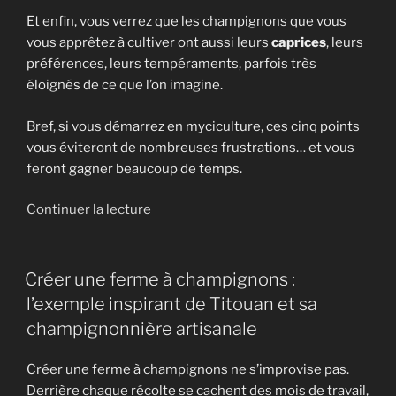
Et enfin, vous verrez que les champignons que vous
vous apprêtez à cultiver ont aussi leurs
caprices
, leurs
préférences, leurs tempéraments, parfois très
éloignés de ce que l’on imagine.
Bref, si vous démarrez en myciculture, ces cinq points
vous éviteront de nombreuses frustrations… et vous
feront gagner beaucoup de temps.
de
Continuer la lecture
« Les
5
secrets
Créer une ferme à champignons :
que
l’exemple inspirant de Titouan et sa
les
champignonnière artisanale
débutants
ignorent
Créer une ferme à champignons ne s’improvise pas.
en
Derrière chaque récolte se cachent des mois de travail,