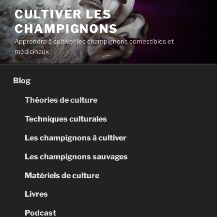
Aller
CULTIVER LES
au
CHAMPIGNONS
contenu
principal
Apprendre à cultiver les champignons comestibles et
médicinaux
Blog
Théories de culture
Techniques culturales
Les champignons à cultiver
Les champignons sauvages
Matériels de culture
Livres
Podcast