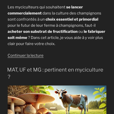
Les myciculteurs qui souhaitent
se lancer
commercialement
dans la culture des champignons
sont confrontés à un
choix essentiel et primordial
pour le futur de leur ferme à champignons, faut-il
acheter son substrat de fructification
ou
le fabriquer
soit même
? Dans cet article, je vous aide à y voir plus
clair pour faire votre choix.
de
Continuer la lecture
« Fabriquer
ou
MAT, UF et MG : pertinent en myciculture
acheter
?
son
substrat
à
champignons
? »