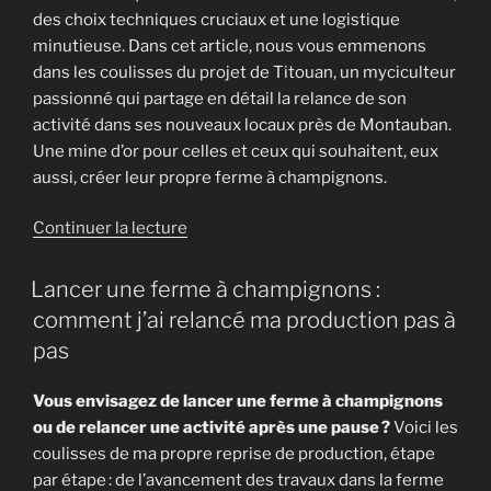
myciculture »
des choix techniques cruciaux et une logistique
minutieuse. Dans cet article, nous vous emmenons
dans les coulisses du projet de Titouan, un myciculteur
passionné qui partage en détail la relance de son
activité dans ses nouveaux locaux près de Montauban.
Une mine d’or pour celles et ceux qui souhaitent, eux
aussi, créer leur propre ferme à champignons.
de
Continuer la lecture
« Créer
une
Lancer une ferme à champignons :
ferme
comment j’ai relancé ma production pas à
à
pas
champignons
:
Vous envisagez de lancer une ferme à champignons
l’exemple
ou de relancer une activité après une pause ?
Voici les
inspirant
coulisses de ma propre reprise de production, étape
de
par étape : de l’avancement des travaux dans la ferme
Titouan