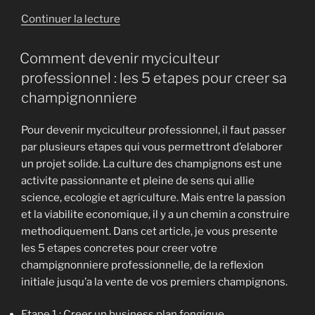
de
Continuer la lecture
« Guide
des
Comment devenir myciculteur
termes
professionnel : les 5 etapes pour creer sa
de
champignonniere
base
du
Pour devenir myciculteur professionnel, il faut passer
business,
par plusieurs etapes qui vous permettront d’elaborer
pour
un projet solide. La culture des champignons est une
les
activite passionnante et pleine de sens qui allie
myciculteurs »
science, ecologie et agriculture. Mais entre la passion
et la viabilite economique, il y a un chemin a construire
methodiquement. Dans cet article, je vous presente
les 5 etapes concretes pour creer votre
champignonniere professionnelle, de la reflexion
initiale jusqu’a la vente de vos premiers champignons.
Etape 1 : Creer un business plan fongique