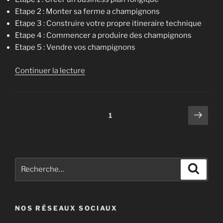
Etape 2 : Monter sa ferme a champignons
Etape 3 : Construire votre propre itineraire technique
Etape 4 : Commencer a produire des champignons
Etape 5 : Vendre vos champignons
de
Continuer la lecture
« Comment
devenir
myciculteur
Pagination
Page
Page
1
professionnel
suiv
des
:
publications
les
5
Recherche
etapes
Recher
pour
pour
:
creer
sa
NOS RÉSEAUX SOCIAUX
champignonniere »