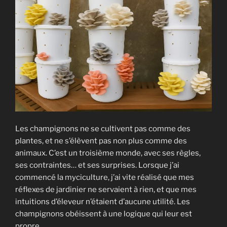
pourquoi
elles
arrivent
(et
comment
les
éviter) »
Les champignons ne se cultivent pas comme des
plantes, et ne s’élèvent pas non plus comme des
animaux. C’est un troisième monde, avec ses règles,
ses contraintes… et ses surprises. Lorsque j’ai
commencé la myciculture, j’ai vite réalisé que mes
réflexes de jardinier ne servaient à rien, et que mes
intuitions d’éleveur n’étaient d’aucune utilité. Les
champignons obéissent à une logique qui leur est
propre.