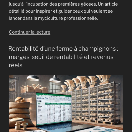
jusqu’à l’incubation des premières géoses. Un article
et
détaillé pour inspirer et guider ceux qui veulent se
sa
lancer dans la myciculture professionnelle.
champignonnière
artisanale »
de
Continuer la lecture
« Lancer
une
Rentabilité d’une ferme à champignons :
ferme
marges, seuil de rentabilité et revenus
à
réels
champignons
:
comment
j’ai
relancé
ma
production
pas
à
pas »