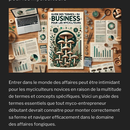
MG
:
pertinent
en
myciculture
? »
Entrer dans le monde des affaires peut être intimidant
pour les myciculteurs novices en raison de la multitude
de termes et concepts spécifiques. Voici un guide des
termes essentiels que tout myco-entrepreneur
débutant devrait connaitre pour monter correctement
sa ferme et naviguer efficacement dans le domaine
des affaires fongiques.