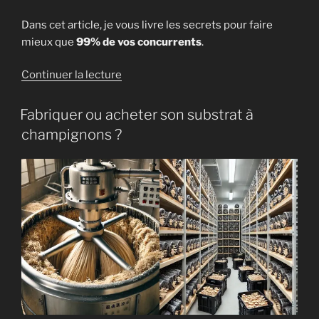
Dans cet article, je vous livre les secrets pour faire
mieux que
99% de vos concurrents
.
de
Continuer la lecture
« Organiser
sa
Fabriquer ou acheter son substrat à
production
champignons ?
de
champignons
:
planning,
rentabilité
et
optimisation »