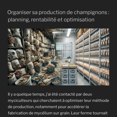
d’une
ferme
Organiser sa production de champignons :
à
planning, rentabilité et optimisation
champignons
:
marges,
seuil
de
rentabilité
et
revenus
réels »
Il y a quelque temps, j’ai été contacté par deux
myciculteurs qui cherchaient à optimiser leur méthode
de production, notamment pour accélérer la
fabrication de mycélium sur grain. Leur ferme tournait