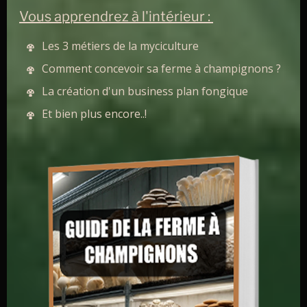
Vous apprendrez à l'intérieur :
Les myciculteurs qui ont lu cet article ont
aussi lu
Guide Complet sur la Culture
Les 3 métiers de la myciculture
Mycologique Stérile : Éviter la Contamination
Comment concevoir sa ferme à champignons ?
des Champignons
La création d'un business plan fongique
Et bien plus encore..!
Inoculation d’une culture liquide avec une gélose G1
Une fois le conteneur de l’inoculant nettoyer à l’alcool