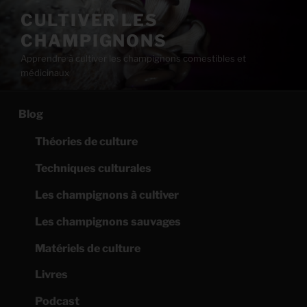
Aller
CULTIVER LES
au
CHAMPIGNONS
contenu
principal
Apprendre à cultiver les champignons comestibles et
médicinaux
Blog
Théories de culture
Techniques culturales
Les champignons à cultiver
Les champignons sauvages
Matériels de culture
Livres
Podcast