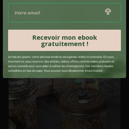
Cette opération requiert une hotte à flux laminaire ou
bien un bec Bunsen à minima au vu des
substrats
nutritifs utilisés.
Nettoyer votre culture liquide ou votre boite de pétri à
Recevoir mon ebook
l’alcool avant de l’ouvrir, puis introduisez la semence de
gratuitement !
champignons en
injectant la culture liquide
ou en y
plaçant délicatement
des morceaux de gélose d’agar
ensemencée.
Je hais les spams : votre adresse email ne sera jamais cédée ni revendue. En vous
inscrivant ici, vous recevrez des articles, vidéos, offres commerciales, podcasts et
autres conseils pour vous aider à cultiver les champignons. Voir mentions légales
complètes en bas de page. Vous pouvez vous désabonner à tout instant.