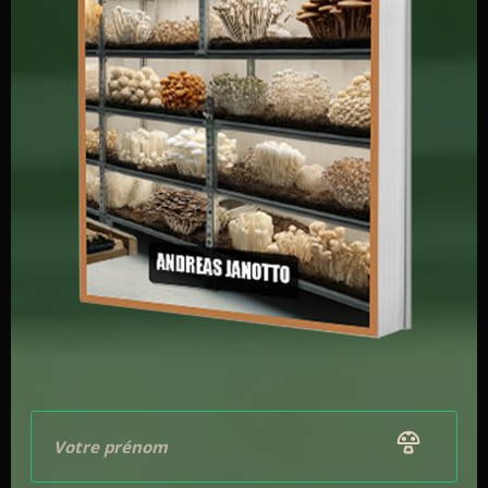
prélever de la culture liquide ou un morceau de gélose.
La culture liquide sera
directement injectée via un
pore d’injection
et pour le morceau d’agar ensemencé,
il faudra donc ouvrir le couvercle et le refermer
rapidement.
Une fois l’opération réaliser, vous pouvez envoyer le
tout en incubation.
Pour en savoir plus sur la confection de culture liquide,
vous pouvez lire cet article : «
Comment fabriquer une
culture liquide?
«
Méthodes d’inoculation des grains
Pour procéder, les myciculteurs emploient soit de la
culture liquide soit des géloses d’agar ensemencé.