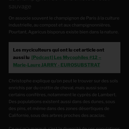
sauvage
On associe souvent le champignon de Paris à la culture
industrielle, au compost et aux champignonnières.
Pourtant, Agaricus bisporus existe bien dans la nature.
Les myciculteurs qui ont lu cet article ont
aussi lu
[Podcast] Les Mycophiles #12 –
Marie-Laure JARRY - EUROSUBSTRAT
Christophe explique qu’on peut le trouver sur des sols
enrichis par du crottin de cheval, mais aussi sous
certains conifères, notamment le cyprès de Lambert.
Des populations existent aussi dans des dunes, sous
des pins, et même dans des zones désertiques de
Californie, sous des arbres proches des acacias.
Ce qui m’a marqué, c’est la diversité de ces populations