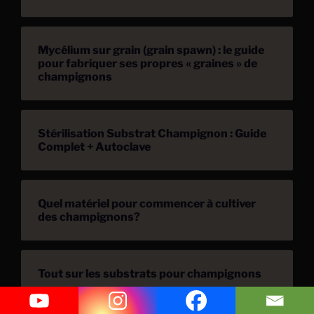
Mycélium sur grain (grain spawn) : le guide
pour fabriquer ses propres « graines » de
champignons
Stérilisation Substrat Champignon : Guide
Complet + Autoclave
Quel matériel pour commencer à cultiver
des champignons?
Tout sur les substrats pour champignons