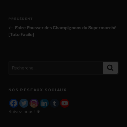
Navigation
Article
PRÉCÉDENT
de
précédent
Faire Pousser des Champignons du Supermarché
l’article
[Tuto Facile]
Recherche
Recher
pour
:
NOS RÉSEAUX SOCIAUX
Suivez-nous ! 🍄