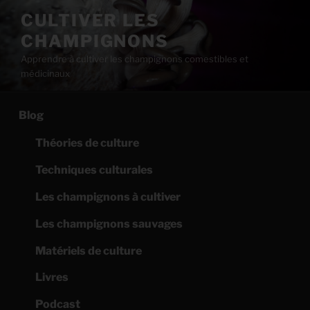
Aller
CULTIVER LES
au
CHAMPIGNONS
contenu
principal
Apprendre à cultiver les champignons comestibles et
médicinaux
Blog
Théories de culture
Techniques culturales
Les champignons à cultiver
Les champignons sauvages
Matériels de culture
Livres
Podcast