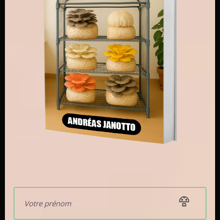
Cette phase élimine beaucoup de compétiteurs.
Ensuite, le compost est maintenu à des températures
plus basses, souvent autour de 45 à 55 °C, pour
favoriser des micro-organismes thermophiles. Ceux-ci
consomment les sucres simples et les composés
faciles. Quand la température redescend autour de 25
°C, on peut ensemencer avec le blanc de champignon
de Paris.
À ce stade, le substrat est devenu difficile à digérer
pour beaucoup d’organismes, mais Agaricus bisporus
est justement adapté à cette matière transformée. Le
gypse aide aussi à conserver l’azote en limitant les
pertes sous forme d’ammoniac.
Je trouve cette idée très importante : un compost de
champignon de Paris n’est pas seulement une recette.
C’est un écosystème que l’on oriente pour donner un