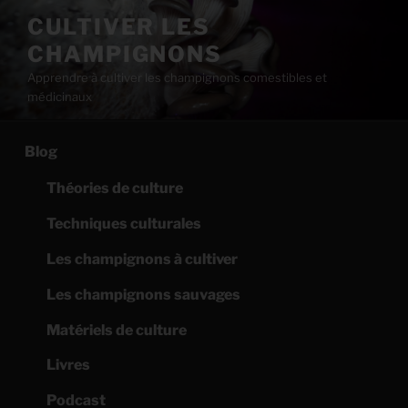
Aller
CULTIVER LES
au
CHAMPIGNONS
contenu
principal
Apprendre à cultiver les champignons comestibles et
médicinaux
Blog
Théories de culture
Techniques culturales
Les champignons à cultiver
Les champignons sauvages
Matériels de culture
Livres
Podcast