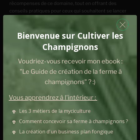
récompenses de ce domaine, tout en offrant des
conseils pratiques pour ceux qui souhaitent se lancer
dans cette entreprise. Alors que la myciculture peut
sembler une tâche ardue, avec une préparation
Bienvenue sur Cultiver les
appropriée, une compréhension de la microbiologie et
de l’agriculture, et une attention particulière aux
Champignons
conditions climatiques spécifiques, elle peut se
transformer en une entreprise passionnante et
Voudriez-vous recevoir mon ebook :
gratifiante.
"Le Guide de création de la ferme à
champignons" ? :)
Merci d'avoir lu cet article
Vous apprendrez à l'intérieur :
Les 3 métiers de la myciculture
En complément gratuit je vous propose mon
Comment concevoir sa ferme à champignons ?
ebook : le guide de création de la ferme à
La création d'un business plan fongique
champignons