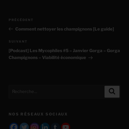
Navigation
Article
PRÉCÉDENT
de
précédent
Comment nettoyer les champignons [Le guide]
l’article
Article
SUIVANT
suivant
[Podcast] Les Mycophiles #5 – Janvier Gorga – Gorga
Champignons – Viabilité économique
Recherche
Recher
pour
:
NOS RÉSEAUX SOCIAUX