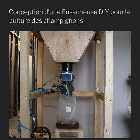
d’une
ferme
Conception d’une Ensacheuse DIY pour la
à
culture des champignons
champignons
:
marges,
seuil
de
rentabilité
et
revenus
réels »