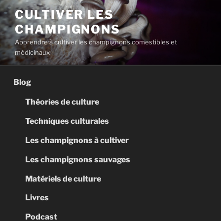
Aller
CULTIVER LES
au
CHAMPIGNONS
contenu
principal
Apprendre à cultiver les champignons comestibles et
médicinaux
Blog
Théories de culture
Techniques culturales
Les champignons à cultiver
Les champignons sauvages
Matériels de culture
Livres
Podcast