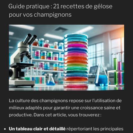
UF
Guide pratique : 21 recettes de gélose
et
pour vos champignons
MG
:
pertinent
en
myciculture
? »
La culture des champignons repose sur l’utilisation de
milieux adaptés pour garantir une croissance saine et
productive. Dans cet article, vous trouverez :
Un tableau clair et détaillé
répertoriant les principales