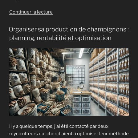
de
Continuer la lecture
« Conception
d’une
Organiser sa production de champignons :
Ensacheuse
planning, rentabilité et optimisation
DIY
pour
la
culture
des
champignons »
Il y a quelque temps, j’ai été contacté par deux
myciculteurs qui cherchaient à optimiser leur méthode