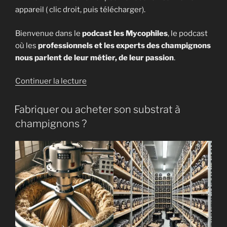
appareil ( clic droit, puis télécharger).
Bienvenue dans le
podcast les Mycophiles
, le podcast
où les
professionnels et les experts des champignons
nous parlent de leur métier, de leur passion
.
de
Continuer la lecture
« [Podcast]
Les
Fabriquer ou acheter son substrat à
Mycophiles
champignons ?
#15
–
Cécile
de
Vulpian
–
Villa
Hélène
–