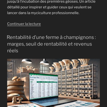
jusqu’à l’incubation des premières géoses. Un article
et
détaillé pour inspirer et guider ceux qui veulent se
sa
lancer dans la myciculture professionnelle.
champignonnière
artisanale »
de
Continuer la lecture
« Lancer
une
Rentabilité d’une ferme à champignons :
ferme
marges, seuil de rentabilité et revenus
à
réels
champignons
:
comment
j’ai
relancé
ma
production
pas
à
pas »