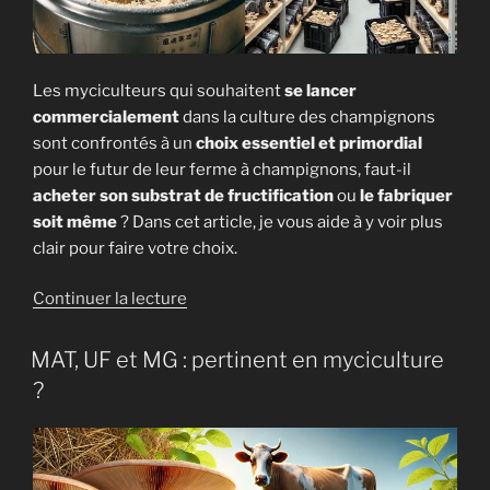
Production
de
champignons
Les myciculteurs qui souhaitent
se lancer
Médicinaux »
commercialement
dans la culture des champignons
sont confrontés à un
choix essentiel et primordial
pour le futur de leur ferme à champignons, faut-il
acheter son substrat de fructification
ou
le fabriquer
soit même
? Dans cet article, je vous aide à y voir plus
clair pour faire votre choix.
de
Continuer la lecture
« Fabriquer
ou
MAT, UF et MG : pertinent en myciculture
acheter
?
son
substrat
à
champignons