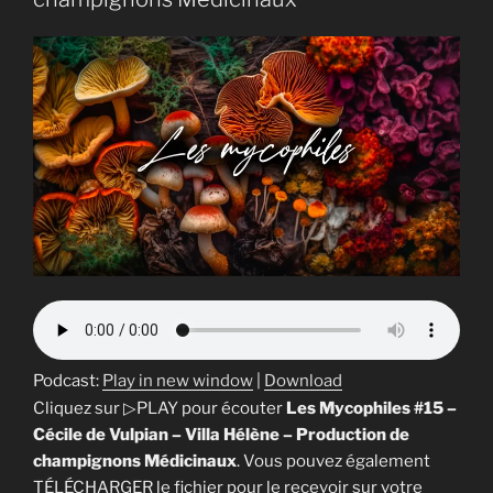
Culture
Mycologique
Stérile
:
Éviter
la
Contamination
des
Champignons »
Podcast:
Play in new window
|
Download
Cliquez sur ▷PLAY pour écouter
Les Mycophiles #15 –
Cécile de Vulpian – Villa Hélène – Production de
champignons Médicinaux
. Vous pouvez également
TÉLÉCHARGER le fichier pour le recevoir sur votre