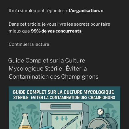
Il m’a simplement répondu :
« L’organisation. »
Dans cet article, je vous livre les secrets pour faire
mieux que
99% de vos concurrents
.
de
Continuer la lecture
« Organiser
sa
Guide Complet sur la Culture
production
Mycologique Stérile : Éviter la
de
Contamination des Champignons
champignons
:
planning,
rentabilité
et
optimisation »