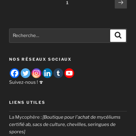
Pagination
Page
Page
1
21
suiv
des
recettes
publications
de
gélose
Recherche
pour
Recher
pour
vos
:
champignons »
NOS RÉSEAUX SOCIAUX
Suivez-nous ! 🍄
LIENS UTILES
La Mycophère
:
[Boutique pour l'achat de mycéliums
certifié ab, sacs de culture, chevilles, seringues de
spores]