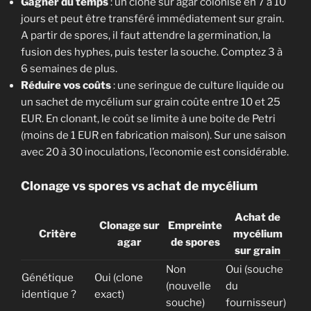
Gagner du temps
: un clone sur agar colonise en 7 à 10
jours et peut être transféré immédiatement sur grain.
A partir de spores, il faut attendre la germination, la
fusion des hyphes, puis tester la souche. Comptez 3 à
6 semaines de plus.
Réduire vos coûts
: une seringue de culture liquide ou
un sachet de mycélium sur grain coûte entre 10 et 25
EUR. En clonant, le coût se limite à une boite de Petri
(moins de 1 EUR en fabrication maison). Sur une saison
avec 20 à 30 inoculations, l’economie est considérable.
Clonage vs spores vs achat de mycélium
Achat de
Clonage sur
Empreinte
Critère
mycélium
agar
de spores
sur grain
Non
Oui (souche
Génétique
Oui (clone
(nouvelle
du
identique ?
exact)
souche)
fournisseur)