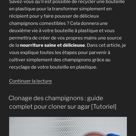
Savez-vous qu’il est possible de recycler une bouteille
en plastique pour la transformer simplement en
récipient pour y faire pousser de délicieux
champignons comestibles ? Cela donnera une
deuxième vie à votre bouteille à plastique et vous
permettra de créer de vos propres mains une source
de la
nourriture saine et délicieuse
. Dans cet article, je
vous explique toutes les étapes pour parvenir à
cultiver simplement des champignons grâce au
recyclage de votre bouteille en plastique.
de
Continuer la lecture
« Recycler
une
Clonage des champignons : guide
bouteille
complet pour cloner sur agar [Tutoriel]
en
plastique
pour
faire