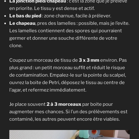
La jonction pied/chapeau
: c’est la zone que je preleve
en priorite. Le tissu y est dense et actif.
Le bas du pied
: zone charnue, facile à prélever.
Le chapeau
, pres des lamelles : possible, mais je l’evite.
Les lamelles contiennent des spores qui pourraient
germer et donner une souche différente de votre
clone.
Coupez un morceau de tissu de
3 x 3 mm
environ. Pas
plus grand : un petit morceau suffit et réduit le risque
de contamination. Empalez-le sur la pointe du scalpel,
ouvrez la boite de Petri, déposez le tissu au centre de
l’agar, et refermez immédiatement.
Je place souvent
2 à 3 morceaux
par boite pour
augmenter mes chances. Si l’un des prélèvements est
contaminé, les autres peuvent encore être viables.