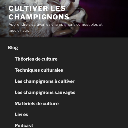
Aller
CULTIVER LES
au
CHAMPIGNONS
contenu
principal
Apprendre à cultiver les champignons comestibles et
médicinaux
Blog
Théories de culture
Techniques culturales
Les champignons à cultiver
Les champignons sauvages
Matériels de culture
Livres
Podcast