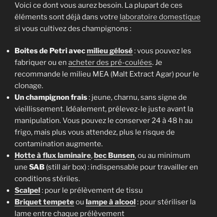
Voici ce dont vous aurez besoin. La plupart de ces
éléments sont déjà dans votre
laboratoire domestique
si vous cultivez des champignons :
Boites de Petri avec
milieu gélosé
: vous pouvez les
fabriquer ou en
acheter des pré-coulées
. Je
recommande le milieu MEA (Malt Extract Agar) pour le
clonage.
Un champignon frais
: jeune, charnu, sans signe de
vieillissement. Idéalement, prélevez-le juste avant la
manipulation. Vous pouvez le conserver 24 à 48 h au
frigo, mais plus vous attendez, plus le risque de
contamination augmente.
Hotte à flux laminaire
,
bec Bunsen
, ou au minimum
une
SAB
(still air box) : indispensable pour travailler en
conditions stériles.
Scalpel
: pour le prélèvement de tissu
Briquet tempete
ou
lampe à alcool
: pour stériliser la
lame entre chaque prélèvement