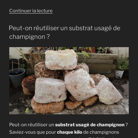
de
Continuer la lecture
« Faire
Pousser
Peut-on réutiliser un substrat usagé de
des
champignon ?
Champignons
du
Supermarché
[Tuto
Facile] »
Peut-on réutiliser un
substrat usagé de champignon
?
Saviez-vous que pour
chaque kilo
de champignons