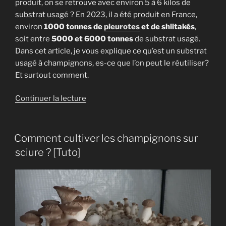
produit, on se retrouve avec environ 5 à 6 kilos de
substrat usagé ? En 2023, il a été produit en France,
environ
1000 tonnes de
pleurotes
et de shiitakés
,
soit entre
5000 et 6000 tonnes
de substrat usagé.
Dans cet article, je vous explique ce qu’est un substrat
usagé à champignons, es-ce que l’on peut le réutiliser?
Et surtout comment.
de
Continuer la lecture
« Peut-
on
réutiliser
Comment cultiver les champignons sur
un
sciure ? [Tuto]
substrat
usagé
de
champignon
? »