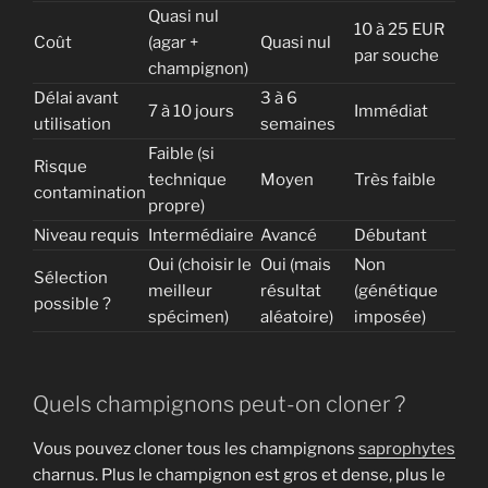
Quasi nul
10 à 25 EUR
Coût
(agar +
Quasi nul
par souche
champignon)
Délai avant
3 à 6
7 à 10 jours
Immédiat
utilisation
semaines
Faible (si
Risque
technique
Moyen
Très faible
contamination
propre)
Niveau requis
Intermédiaire
Avancé
Débutant
Oui (choisir le
Oui (mais
Non
Sélection
meilleur
résultat
(génétique
possible ?
spécimen)
aléatoire)
imposée)
Quels champignons peut-on cloner ?
Vous pouvez cloner tous les champignons
saprophytes
charnus. Plus le champignon est gros et dense, plus le