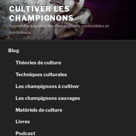
Aller
CULTIVER LES
au
CHAMPIGNONS
contenu
principal
Apprendre à cultiver les champignons comestibles et
médicinaux
Blog
Théories de culture
Techniques culturales
Les champignons à cultiver
Les champignons sauvages
Matériels de culture
Livres
Podcast