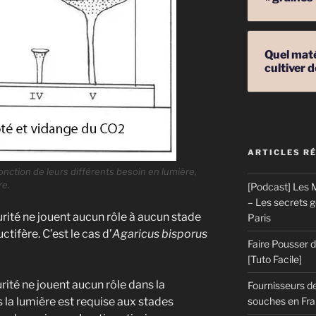
Quel mat
cultiver
ARTICLES R
nction de leurs différents besoin en lumière,
re.
[Podcast] Les M
– Les secrets 
curité ne jouent aucun rôle à aucun stade
Paris
ifère. C’est le cas d’
Agaricus bisporus
Faire Pousser
[Tuto Facile]
urité ne jouent aucun rôle dans la
Fournisseurs de
 la lumière est requise aux stades
souches en Fran