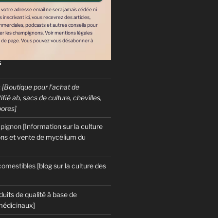
: votre adresse email ne sera jamais cédée ni
inscrivant ici, vous recevrez des articles,
mmerciales, podcasts et autres conseils pour
ver les champignons. Voir mentions légales
 de page. Vous pouvez vous désabonner à
S
:
[Boutique pour l'achat de
fié ab, sacs de culture, chevilles,
pores]
mpignon
[Information sur la culture
ns et vente de mycélium du
omestibles
[blog sur la culture des
t ici, vous
duits de qualité à base de
der à cultiver les
édicinaux]
nner à tout