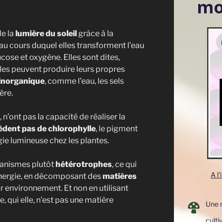
mo
de la
lumière du soleil
grâce à la
 au cours duquel elles transforment l’eau
cose et oxygène. Elles sont dites,
elles peuvent produire leurs propres
inorganique
, comme l’eau, les sels
ère.
’ont pas la capacité de réaliser la
sèdent pas de chlorophylle
, le pigment
gie lumineuse chez les plantes.
anismes plutôt
hétérotrophes
, ce qui
A l
r énergie, en décomposant des
matières
r environnement. Et non en utilisant
, qui elle, n’est pas une matière
Une 
cult