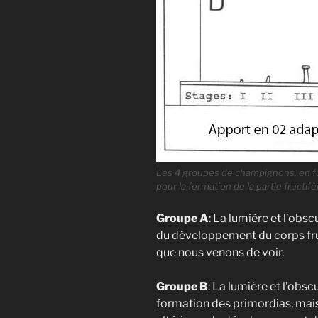
Les 4 groupes de champignons, en fo
pour la formation de la partie fructifè
Groupe A
: La lumière et l’obs
du développement du corps fruct
que nous venons de voir.
Groupe B
: La lumière et l’obsc
formation des primordias, mais