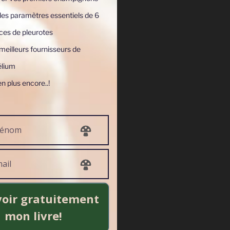
les paramètres essentiels de 6
ces de pleurotes
eilleurs fournisseurs de
lium
en plus encore..!
r" ? :)
oir gratuitement
mon livre!