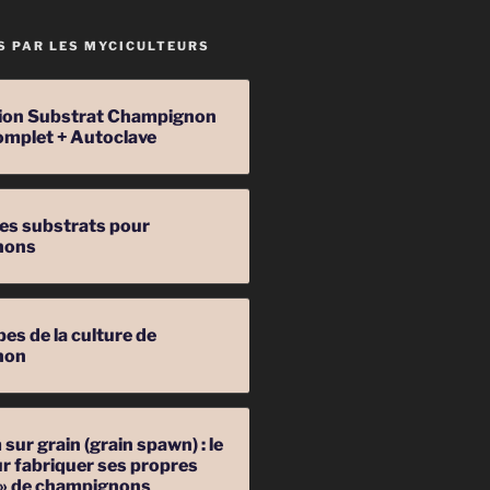
S PAR LES MYCICULTEURS
ation Substrat Champignon
omplet + Autoclave
les substrats pour
nons
pes de la culture de
non
sur grain (grain spawn) : le
r fabriquer ses propres
 » de champignons