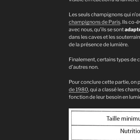
pleurot
Mes mei
Les seuls champignons qui n’o
champignons de Paris
. Ils co
Et bien 
avec nous, qu’ils se sont
adapté
dans les caves et les souterra
de la présence de lumière.
Finalement, certains types de 
d’autres non.
Pour conclure cette partie, on p
de 1980
, qui a classé les cha
fonction de leur besoin en lumiè
Je hais les spams
recevrez des arti
champignons. Voi