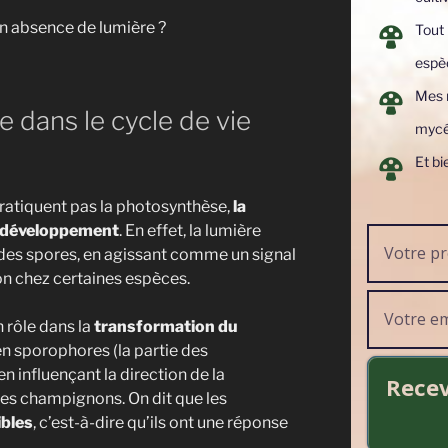
en absence de lumière ?
Tout 
espè
Mes m
re dans le cycle de vie
Bienvenue sur Cultiver les
mycé
Et bi
Champignons
ratiquent pas la photosynthèse,
la
Voudriez-vous recevoir mon ebook
ur développement
. En effet, la lumière
 des spores, en agissant comme un signal
ide de culture des champignons en intérieu
on chez certaines espèces.
ez à l'intérieur :
n rôle dans la
transformation du
en sporophores (la partie des
hode simple et pas à pas pour cultiver
 influençant la direction de la
Recev
miers champignons
es champignons. On dit que les
bles
, c’est-à-dire qu’ils ont une réponse
s paramètres essentiels de 6 espèces de