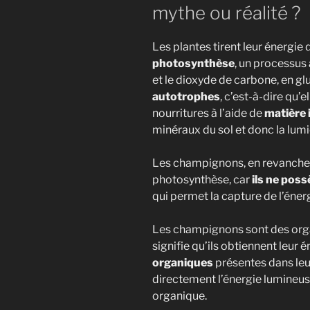
mythe ou réalité ?
Les plantes tirent leur énergie 
photosynthèse
, un processus
et le dioxyde de carbone, en glu
autotrophes
, c’est-à-dire qu’
nourritures à l’aide de
matière 
minéraux du sol et donc la lumi
Les champignons, en revanche, n
photosynthèse, car
ils ne pos
qui permet la capture de l’éner
Les champignons sont des org
signifie qu’ils obtiennent leu
organiques
présentes dans leu
directement l’énergie lumineuse
organique.