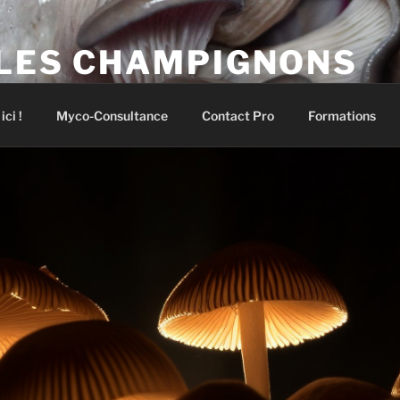
 vos premiers champignons !
 LES CHAMPIGNONS
pignons comestibles et médicinaux
ci !
Myco-Consultance
Contact Pro
Formations