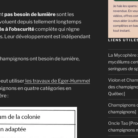
es
Je hais les spams 
lleurs fournisseurs de mycélium
revendue. En vous 
nt
pas besoin de lumière
sont les
vidéos, offres co
-évoluent depuis tellement longtemps
vous aider à culti
plus encore..!
complètes en bas
s à l’obscurité
complète qui règne
tout instant.
ins. Leur développement est indépendant
LIENS UTILE
La Mycophère
champignons ont besoin de lumière,
mycéliums certi
seringues de s
Violon et Cha
eut utiliser
les travaux de Eger-Hummel
des champigno
mpignons en quatre catégories en
Québec]
re :
Recevoir mon ebook gratuitement !
Champignons c
champignons]
 : votre adresse email ne sera jamais cédée ni revendue. En vous inscrivan
Oncle Tao
[Pro
cles, vidéos, offres commerciales, podcasts et autres conseils pour vous ai
champignons m
r mentions légales complètes en bas de page. Vous pouvez vous désabo