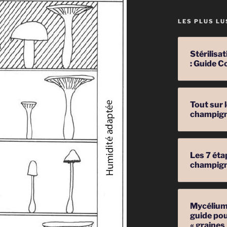
LES PLUS LU
Stérilis
: Guide C
Tout sur 
champig
Les 7 éta
champig
Mycélium 
guide pou
« graines