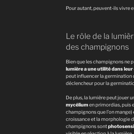
Pour autant, peuvent-ils vivre 
Le rôle de la lumiè
des champignons
Bien que les champignons ne p
lumière a une utilité dans le
peut influencer la germination
"Le Gu
déclencheur pour la germinati
Vous trouver
De plus, la lumière peut jouer u
mycélium
en primordias, puis 
Une mét
champignons que l’on mange) en
vos pre
croissance et la morphologie d
champignons sont
photosensi
Tout le
visible en réaction à la lumière.