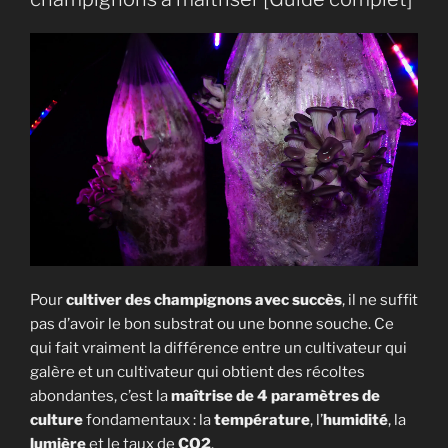
ils
besoin
de
lumière
? »
Pour
cultiver des champignons avec succès
, il ne suffit
pas d’avoir le bon substrat ou une bonne souche. Ce
qui fait vraiment la différence entre un cultivateur qui
galère et un cultivateur qui obtient des récoltes
abondantes, c’est la
maîtrise de 4 paramètres de
culture
fondamentaux : la
température
, l’
humidité
, la
lumière
et le taux de
CO2
.