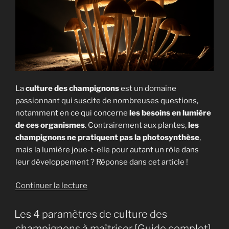
La
culture des champignons
est un domaine
passionnant qui suscite de nombreuses questions,
notamment en ce qui concerne
les besoins en lumière
de ces organismes
. Contrairement aux plantes,
les
champignons ne pratiquent pas la photosynthèse
,
mais la lumière joue-t-elle pour autant un rôle dans
leur développement ? Réponse dans cet article !
de
Continuer la lecture
« Les
champignons
Les 4 paramètres de culture des
ont-
champignons à maîtriser [Guide complet]