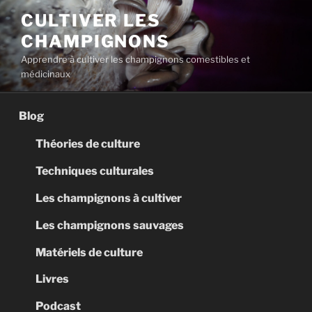
Aller
CULTIVER LES
au
CHAMPIGNONS
contenu
principal
Apprendre à cultiver les champignons comestibles et
médicinaux
Blog
Théories de culture
Techniques culturales
Les champignons à cultiver
Les champignons sauvages
Matériels de culture
Livres
Podcast