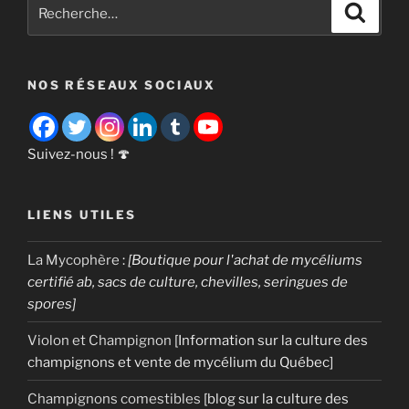
Recherche
Recher
de
pour
culture
:
des
NOS RÉSEAUX SOCIAUX
champignons
à
maîtriser
[Guide
Suivez-nous ! 🍄
complet] »
LIENS UTILES
La Mycophère
:
[Boutique pour l'achat de mycéliums
certifié ab, sacs de culture, chevilles, seringues de
spores]
Violon et Champignon
[Information sur la culture des
champignons et vente de mycélium du Québec]
Champignons comestibles
[blog sur la culture des