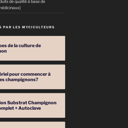
duits de qualité à base de
édicinaux]
S PAR LES MYCICULTEURS
pes de la culture de
non
ériel pour commencer à
 des champignons?
ation Substrat Champignon
omplet + Autoclave