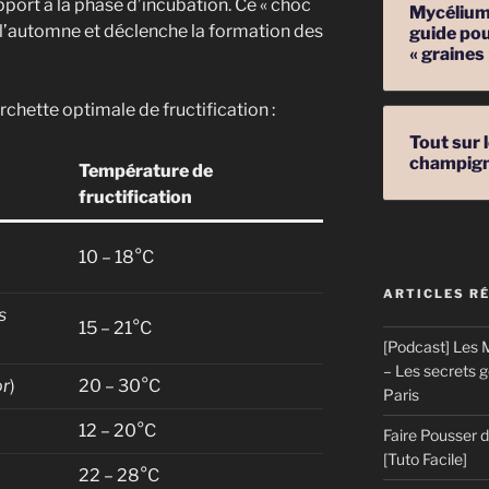
pport à la phase d’incubation. Ce « choc
Mycélium 
e l’automne et déclenche la formation des
guide pou
« graines
chette optimale de fructification :
Tout sur 
champig
Température de
fructification
10 – 18°C
ARTICLES R
s
15 – 21°C
[Podcast] Les M
– Les secrets 
or
)
20 – 30°C
Paris
12 – 20°C
Faire Pousser
[Tuto Facile]
22 – 28°C