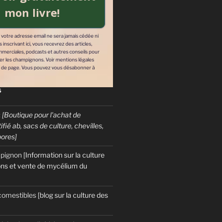
mon livre!
: votre adresse email ne sera jamais cédée ni
inscrivant ici, vous recevrez des articles,
mmerciales, podcasts et autres conseils pour
ver les champignons. Voir mentions légales
 de page. Vous pouvez vous désabonner à
S
:
[Boutique pour l'achat de
fié ab, sacs de culture, chevilles,
pores]
mpignon
[Information sur la culture
ns et vente de mycélium du
omestibles
[blog sur la culture des