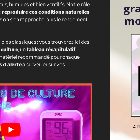
gr
is, humides et bien ventilés. Notre rôle
 :
reproduire ces conditions naturelles
mo
s on s’en rapproche, plus le
rendement
ticles classiques : vous trouverez ici des
 culture
, un
tableau récapitulatif
e matériel recommandé pour chaque
s d’alerte
à surveiller sur vos
A l