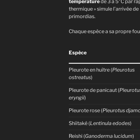
température
de 3 à 5°C par ra
thermique » simule l’arrivée d
primordias.
Chaque espèce a sa propre four
Espèce
Pleurote en huître (
Pleurotus
ostreatus
)
Pleurote de panicaut (
Pleurotu
eryngii
)
Pleurote rose (
Pleurotus djam
Shiitaké (
Lentinula edodes
)
Reishi (
Ganoderma lucidum
)