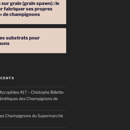
sur grain (grain spawn) : le
r fabriquer ses propres
 » de champignons
les substrats pour
nons
ÉCENTS
ycophiles #17 – Chistophe Billette
génétiques des Champignons de
 des Champignons du Supermarché