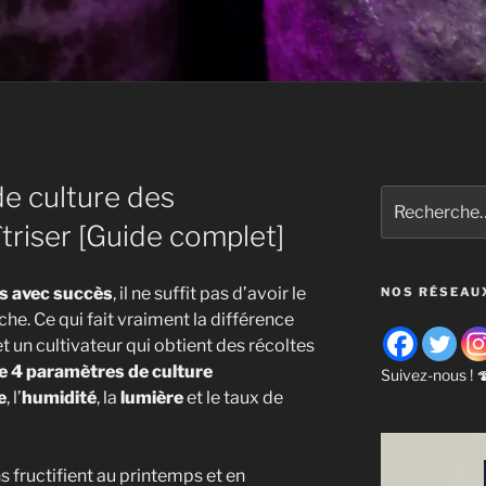
e culture des
Recherche
pour
riser [Guide complet]
:
s avec succès
, il ne suffit pas d’avoir le
NOS RÉSEAU
e. Ce qui fait vraiment la différence
et un cultivateur qui obtient des récoltes
e 4 paramètres de culture
Suivez-nous ! 
e
, l’
humidité
, la
lumière
et le taux de
 fructifient au printemps et en