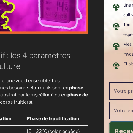
Une 
cult
Tout 
espè
Mes m
if : les 4 paramètres
mycé
Et bi
ulture
voici une vue d’ensemble. Les
es besoins selon qu’ils sont en
phase
substrat par le mycélium) ou en
phase de
orps fruitiers).
ation
Phase de fructification
Recev
15 – 22°C (selon espèce)