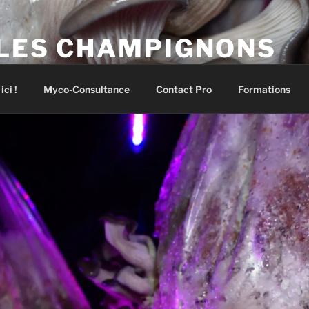
 vos premiers champignons !
 LES CHAMPIGNONS
pignons comestibles et médicinaux
ci !
Myco-Consultance
Contact Pro
Formations