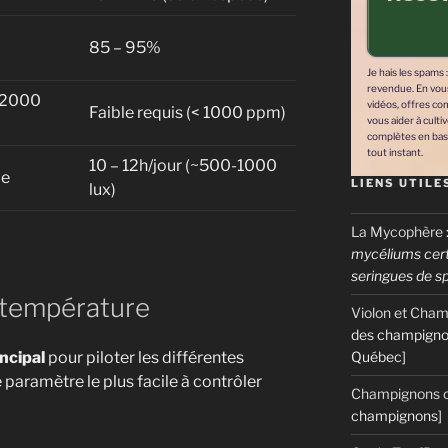
85 – 95%
Je hais les spams 
revendue. En vous 
> 2000
vidéos, offres co
Faible requis (< 1000 ppm)
vous aider à culti
complètes en bas
tout instant.
10 – 12h/jour (~500-1000
le
LIENS UTILE
lux)
La Mycophère
mycéliums certi
seringues de s
 température
Violon et Cha
des champigno
incipal
pour piloter les différentes
Québec]
e paramètre le plus facile à contrôler
Champignons c
champignons]