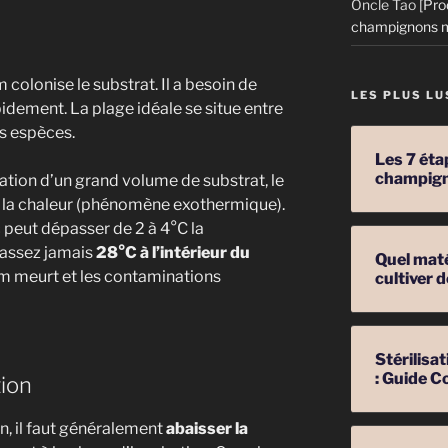
Oncle Tao
[Pro
champignons m
 colonise le substrat. Il a besoin de
LES PLUS LU
idement. La plage idéale se situe entre
s espèces.
Les 7 éta
champig
sation d’un grand volume de substrat, le
 la chaleur (phénomène exothermique).
 peut dépasser de 2 à 4°C la
assez jamais
28°C à l’intérieur du
Quel mat
um meurt et les contaminations
cultiver
Stérilis
: Guide C
tion
on, il faut généralement
abaisser la