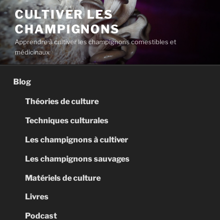
Aller
CULTIVER LES
au
CHAMPIGNONS
contenu
principal
Apprendre à cultiver les champignons comestibles et
médicinaux
Blog
Théories de culture
Techniques culturales
Les champignons à cultiver
Les champignons sauvages
Matériels de culture
Livres
Podcast