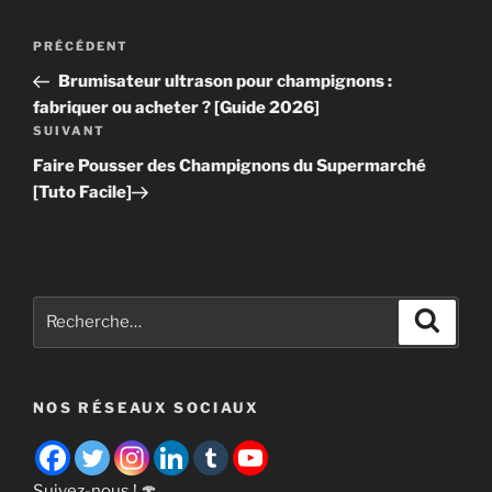
Navigation
Article
PRÉCÉDENT
de
précédent
Brumisateur ultrason pour champignons :
l’article
fabriquer ou acheter ? [Guide 2026]
Article
SUIVANT
suivant
Faire Pousser des Champignons du Supermarché
[Tuto Facile]
Recherche
Recher
pour
:
NOS RÉSEAUX SOCIAUX
Suivez-nous ! 🍄