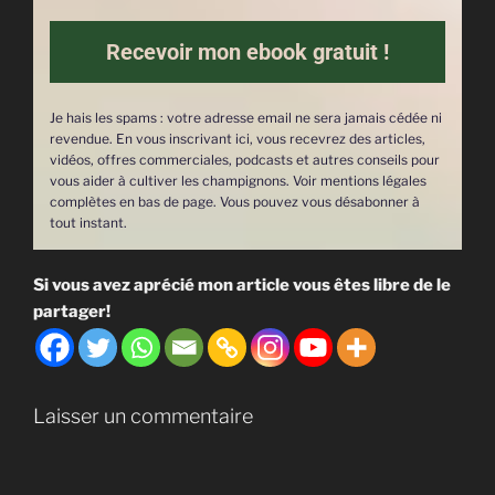
Recevoir mon ebook gratuit !
Je hais les spams : votre adresse email ne sera jamais cédée ni
revendue. En vous inscrivant ici, vous recevrez des articles,
vidéos, offres commerciales, podcasts et autres conseils pour
vous aider à cultiver les champignons. Voir mentions légales
complètes en bas de page. Vous pouvez vous désabonner à
tout instant.
Si vous avez aprécié mon article vous êtes libre de le
partager!
Laisser un commentaire