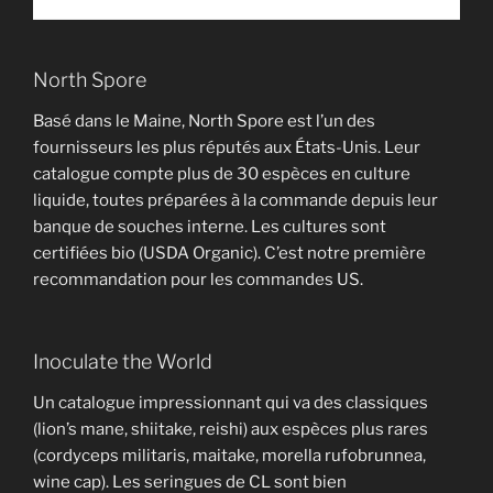
Une méthode simple et pas à pas pour cultiver
vos premiers champignons
North Spore
Tout les paramètres essentiels de 6 espèces de
Basé dans le Maine, North Spore est l’un des
pleurotes
fournisseurs les plus réputés aux États-Unis. Leur
Mes meilleurs fournisseurs de mycélium
catalogue compte plus de 30 espèces en culture
Et bien plus encore..!
liquide, toutes préparées à la commande depuis leur
banque de souches interne. Les cultures sont
certifiées bio (USDA Organic). C’est notre première
recommandation pour les commandes US.
Inoculate the World
Un catalogue impressionnant qui va des classiques
(lion’s mane, shiitake, reishi) aux espèces plus rares
(cordyceps militaris, maitake, morella rufobrunnea,
wine cap). Les seringues de CL sont bien