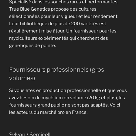
Spécialisé dans les souches rares et performantes,
True Blue Genetics propose des cultures
sélectionnées pour leur vigueur et leur rendement.
Leur bibliothèque de plus de 200 variétés est
Recevoir mon ebook
régulièrement mise à jour. Un fournisseur pour les
gratuitement !
myciculteurs expérimentés qui cherchent des
génétiques de pointe.
Je hais les spams : votre adresse email ne sera jamais cédée ni revendue. En vous
inscrivant ici, vous recevrez des articles, vidéos, offres commerciales, podcasts et
autres conseils pour vous aider à cultiver les champignons. Voir mentions légales
complètes en bas de page. Vous pouvez vous désabonner à tout instant.
Fournisseurs professionnels (gros
volumes)
Si vous êtes en production professionnelle et que vous
avez besoin de mycélium en volume (20 kg et plus), les
fournisseurs grand public ne sont pas adaptés. Voici
les acteurs du marché pro en France.
Sylvan / Semicell