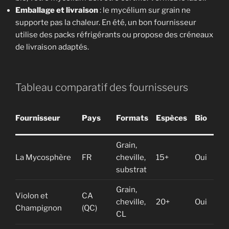
Emballage et livraison
: le mycélium sur grain ne
supporte pas la chaleur. En été, un bon fournisseur
utilise des packs réfrigérants ou propose des créneaux
de livraison adaptés.
Tableau comparatif des fournisseurs
Fournisseur
Pays
Formats
Espèces
Bio
Pri
Grain,
12-
La Mycosphère
FR
cheville,
15+
Oui
gra
substrat
Grain,
Violon et
CA
cheville,
20+
Oui
15
Champignon
(QC)
CL