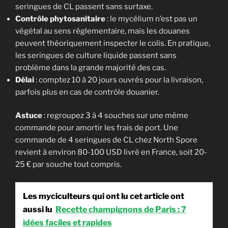
seringues de CL passent sans surtaxe.
Contrôle phytosanitaire
: le mycélium n’est pas un
végétal au sens réglementaire, mais les douanes
peuvent théoriquement inspecter le colis. En pratique,
les seringues de culture liquide passent sans
problème dans la grande majorité des cas.
Délai
: comptez 10 à 20 jours ouvrés pour la livraison,
parfois plus en cas de contrôle douanier.
Astuce
: regroupez 3 à 4 souches sur une même
Bienvenue sur Cultiver les
commande pour amortir les frais de port. Une
Champignons
commande de 4 seringues de CL chez North Spore
revient à environ 80-100 USD livré en France, soit 20-
Voudriez-vous recevoir mon ebook
25 € par souche tout compris.
"Le Guide de culture des champignons en
intérieur" ? :)
Les myciculteurs qui ont lu cet article ont
aussi lu
Recette champignons de Paris : 7
Vous trouverez à l'intérieur :
idées faciles et rapides