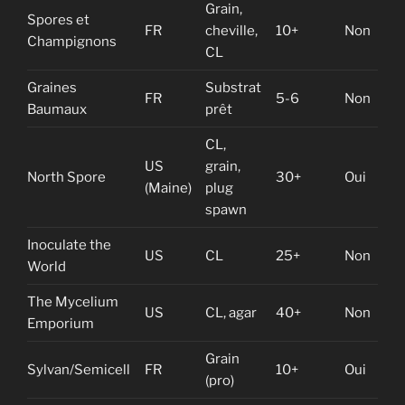
Grain,
Spores et
FR
cheville,
10+
Non
10-
Champignons
CL
Graines
Substrat
FR
5-6
Non
15-
Baumaux
prêt
CL,
US
grain,
15
North Spore
30+
Oui
(Maine)
plug
US
spawn
Inoculate the
12
US
CL
25+
Non
World
US
The Mycelium
US
CL, agar
40+
Non
15
Emporium
Grain
Sylvan/Semicell
FR
10+
Oui
Sur
(pro)