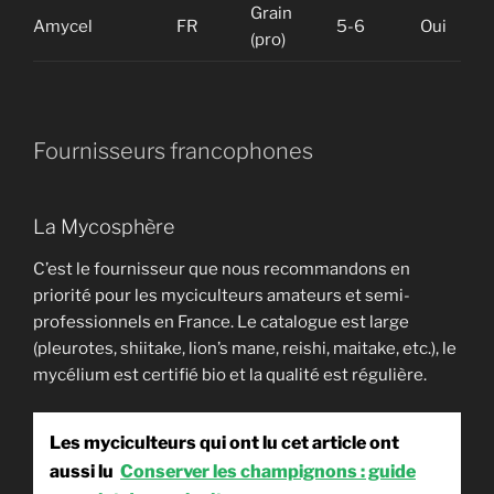
Grain
Amycel
FR
5-6
Oui
Sur
(pro)
Fournisseurs francophones
La Mycosphère
C’est le fournisseur que nous recommandons en
priorité pour les myciculteurs amateurs et semi-
professionnels en France. Le catalogue est large
(pleurotes, shiitake, lion’s mane, reishi, maitake, etc.), le
mycélium est certifié bio et la qualité est régulière.
Les myciculteurs qui ont lu cet article ont
aussi lu
Conserver les champignons : guide