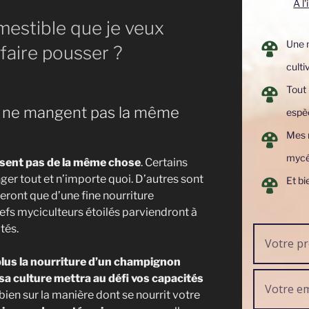
A l
estible que je veux
Une 
à faire pousser ?
cult
Bienvenue sur Cultiver les
Tout 
 ne mangent pas la même
espè
Champignons
Mes m
Voudriez-vous recevoir mon ebook
mycé
ssent pas de la même chose
. Certains
er tout et n’importe quoi. D’autres sont
Et bi
ide de culture des champignons en intérieu
feront que d’une fine nourriture
efs myciculteurs étoilés parviendront à
ez à l'intérieur :
tés.
hode simple et pas à pas pour cultiver
lus la nourriture d’un champignon
miers champignons
 sa culture mettra au défi vos capacités
s paramètres essentiels de 6 espèces de
en sur la manière dont se nourrit votre