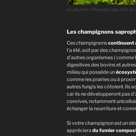
Le pleurote ( Pleurotus spp. ) est 
Les champignons saprop
Ces champignons
continuent 
l’a été, soit par des champign
d’autres organismes ( comme le
digestives des bovins et autres
milieu qui possède un
écosystè
comme les prairies ou à proximi
autres fungis les côtoient. Ils s
car ils ne développeront pas d’
convives, notamment unicellulair
échanger la nourriture et com
Si votre champignon est un dé
appréciera
du fumier compos