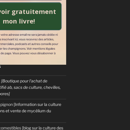
oir gratuitement
mon livre!
: votre adresse email ne sera jamais cédée ni
inscrivant ici, vous recevrez des articles,
mmerciales, podcasts et autres conseils pour
ver les champignons. Voir mentions légales
 de page. Vous pouvez vous désabonner à
S
:
[Boutique pour l'achat de
fié ab, sacs de culture, chevilles,
pores]
mpignon
[Information sur la culture
ns et vente de mycélium du
t ici, vous
der à cultiver les
nner à tout
omestibles
[blog sur la culture des