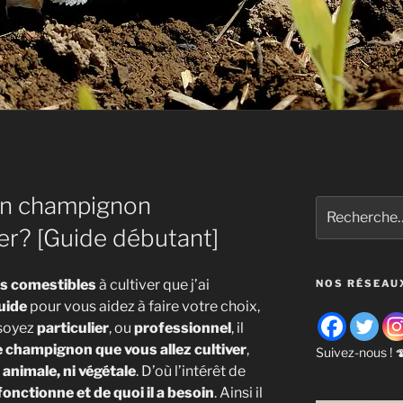
un champignon
Recherche
pour
ver? [Guide débutant]
:
s comestibles
à cultiver que j’ai
NOS RÉSEAU
uide
pour vous aidez à faire votre choix,
 soyez
particulier
, ou
professionnel
, il
le champignon que vous allez cultiver
,
Suivez-nous ! 
i animale, ni végétale
. D’où l’intérêt de
nctionne et de quoi il a besoin
. Ainsi il