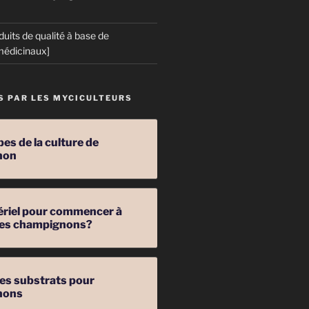
duits de qualité à base de
édicinaux]
S PAR LES MYCICULTEURS
pes de la culture de
non
ériel pour commencer à
 des champignons?
les substrats pour
nons