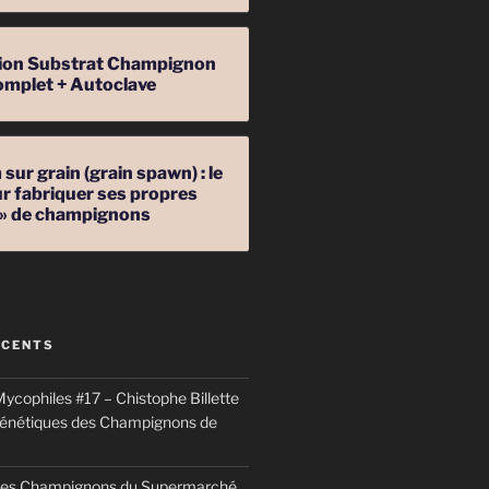
ation Substrat Champignon
omplet + Autoclave
sur grain (grain spawn) : le
r fabriquer ses propres
 » de champignons
ÉCENTS
ycophiles #17 – Chistophe Billette
génétiques des Champignons de
 des Champignons du Supermarché