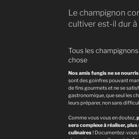
Le champignon com
cultiver est-il dur 
Tous les champignons
chose
Nos amis fungis ne se nourri
sont des goinfres pouvant mang
"Le Gu
de fins gourmets et ne se satis
gastronomique, que seul les ch
Vous trouver
leurs préparer, non sans difficul
Une mét
Comme vous vous en doutez,
p
vos pre
sera complexe à réaliser, plus
Tout le
culinaires
! Documentez-vous bi