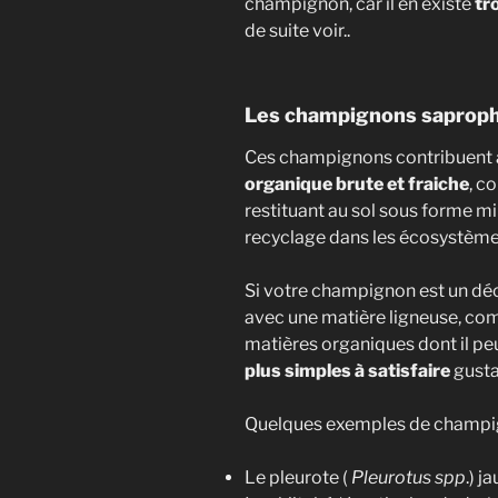
champignon, car il en existe
tr
pleurot
de suite voir..
Mes mei
Et bien 
Les champignons saproph
Ces champignons contribuent 
organique brute et fraiche
, c
restituant au sol sous forme min
recyclage dans les écosystème
Si votre champignon est un déc
avec une matière ligneuse, c
matières organiques dont il peu
plus simples à satisfaire
gusta
Quelques exemples de champi
Je hais les spams
recevrez des arti
Le pleurote (
Pleurotus spp
.) j
champignons. Voi