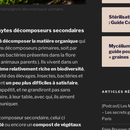
un champignon décomposeur primaire.
Stérilis
: Guide C
hytes décomposeurs secondaires
à décomposer la matière organique
qui
Mycélium 
ons décomposeurs primaires, soit par
guide pou
s bactéries présentes dans la flore
« graines
 animaux parents ). Ils vivent dans un
me relativement riche en biodiversité
,
té des élevages. Insectes, bactéries et
ont
un peu plus difficiles à satisfaire
,
appétit, et ne grandiront pas sans
ARTICLES R
e, à leur table, avec qui, ils aiment
muniquer.
[Podcast] Les M
– Les secrets 
composeur secondaire, celui ci
Paris
té
ou encore un
compost de végétaux
Faire Pousser