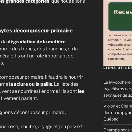
ois grandes catégories
, que nous allons
es
Recev
lleurs fournisseurs de mycélium
plus encore..!
ytes décomposeur primaire
Je hais les spams 
revendue. En vous 
à la
dégradation de la matière
vidéos, offres co
omme des troncs, des branches, en la
vous aider à culti
complètes en bas
érale. Ils ont un rôle important de
tout instant.
s.
LIENS UTILE
omposeur primaire, il faudra le nourrir
La Mycophère
omme
la sciure ou la paille
. La liste des
mycéliums certi
vent se nourrir est énorme ! Ils sont
les
seringues de s
tivement parlant.
Recevoir mon ebook gratuitement !
Violon et Cha
gnons décomposeur primaire :
des champigno
 : votre adresse email ne sera jamais cédée ni revendue. En vous inscrivan
Québec]
cles, vidéos, offres commerciales, podcasts et autres conseils pour vous ai
aune, rose, à huitre, eryngii et j’en passe !
r mentions légales complètes en bas de page. Vous pouvez vous désabo
Champignons c