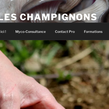
 vos premiers champignons !
 LES CHAMPIGNONS
pignons comestibles et médicinaux
ci !
Myco-Consultance
Contact Pro
Formations