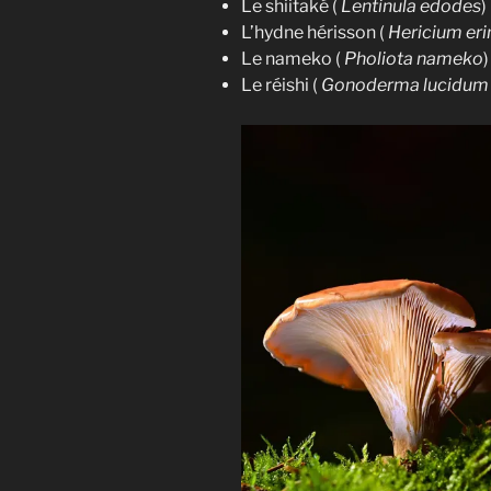
instant.
Le shiitaké (
Lentinula edodes
)
L’hydne hérisson (
Hericium er
Le nameko (
Pholiota nameko
)
Le réishi (
Gonoderma lucidum