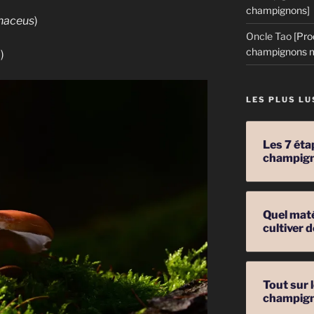
champignons]
inaceus
)
Oncle Tao
[Pro
champignons m
)
LES PLUS LU
Les 7 éta
champig
Quel mat
cultiver
Tout sur 
champig