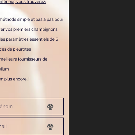
'intérieur, vous trouverez:
méthode simple et pas à pas pour
iver vos premiers champignons
les paramètres essentiels de 6
ces de pleurotes
eilleurs fournisseurs de
lium
en plus encore..!
r" ? :)