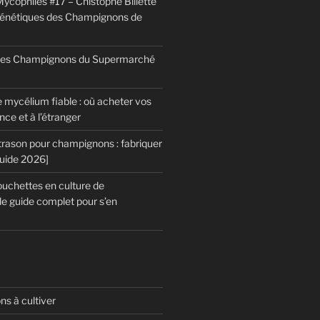
ycophiles #17 – Chistophe Billette
génétiques des Champignons de
 des Champignons du Supermarché
 mycélium fiable : où acheter vos
ce et à l’étranger
trason pour champignons : fabriquer
Guide 2026]
chettes en culture de
le guide complet pour s’en
s à cultiver