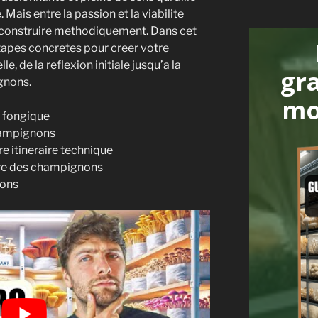
 Mais entre la passion et la viabilite
a construire methodiquement. Dans cet
 etapes concretes pour creer votre
 de la reflexion initiale jusqu’a la
gr
gnons.
mo
n fongique
hampignons
re itineraire technique
re des champignons
nons