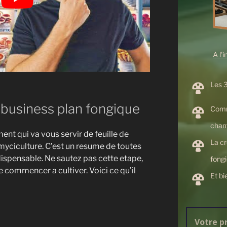
A l'
Les 3
 business plan fongique
Comm
cham
ent qui va vous servir de feuille de
La cr
a myciculture. C’est un resume de toutes
ndispensable. Ne sautez pas cette etape,
fong
 commencer a cultiver. Voici ce qu’il
Et bi