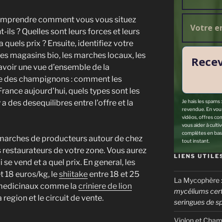
omprendre comment vous vous situez
-ils ? Quelles sont leurs forces et leurs
 quels prix ? Ensuite, identifiez votre
, les magasins bio, les marches locaux, les
Recev
t avoir une vue d’ensemble de la
e des champignons : comment les
rance aujourd’hui, quels types sont les
Je hais les spams 
a des desequilibres entre l’offre et la
revendue. En vous 
vidéos, offres co
vous aider à culti
complètes en bas
es marches de producteurs autour de chez
tout instant.
es restaurateurs de votre zone. Vous aurez
LIENS UTILE
 se vend et a quel prix. En general, les
t 18 euros/kg, le
shiitake
entre 18 et 25
La Mycophère
 medicinaux comme la
criniere de lion
mycéliums certi
 region et le circuit de vente.
seringues de s
Violon et Cha