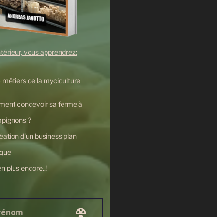
intérieur, vous apprendrez:
 métiers de la myciculture
ent concevoir sa ferme à
pignons ?
éation d'un business plan
ique
en plus encore..!