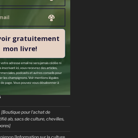
oir gratuitement
mon livre!
: votre adresse email ne sera jamais cédée ni
inscrivant ici, vous recevrez des articles,
mmerciales, podcasts et autres conseils pour
ver les champignons. Voir mentions légales
 de page. Vous pouvez vous désabonner à
S
:
[Boutique pour l'achat de
fié ab, sacs de culture, chevilles,
pores]
mpignon
[Information sur la culture