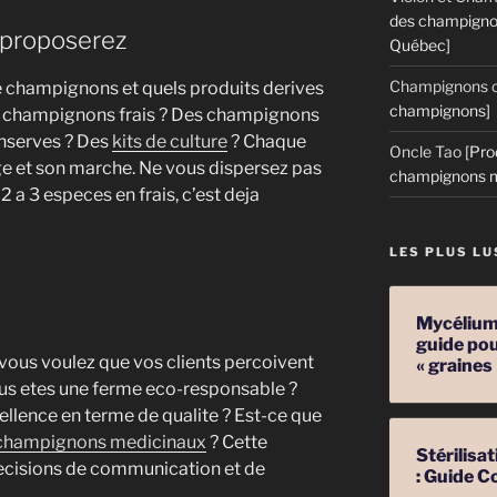
des champigno
 proposerez
Québec]
Champignons c
 champignons et quels produits derives
champignons]
s champignons frais ? Des champignons
onserves ? Des
kits de culture
? Chaque
Oncle Tao
[Pro
rge et son marche. Ne vous dispersez pas
champignons m
 a 3 especes en frais, c’est deja
LES PLUS LU
Mycélium 
guide pou
 vous voulez que vos clients percoivent
« graines
ous etes une ferme eco-responsable ?
ellence en terme de qualite ? Est-ce que
champignons medicinaux
? Cette
Stérilis
decisions de communication et de
: Guide C