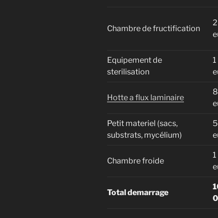
2
Chambre de fructification
e
Equipement de
1
sterilisation
e
8
Hotte a flux laminaire
e
Petit materiel (sacs,
5
substrats, mycélium)
e
1
Chambre froide
e
1
Total demarrage
0