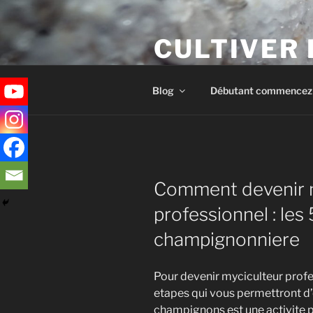
Aller
au
Recevez gratuitement mon ebook sur la créati
CULTIVER
contenu
principal
Apprendre à cultiver les cham
Blog
Débutant commencez i
Comment devenir 
professionnel : les
champignonniere
Pour devenir myciculteur profes
etapes qui vous permettront d’e
champignons est une activite pa