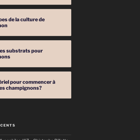
pes de la culture de
non
les substrats pour
nons
ériel pour commencer à
 des champignons?
ÉCENTS