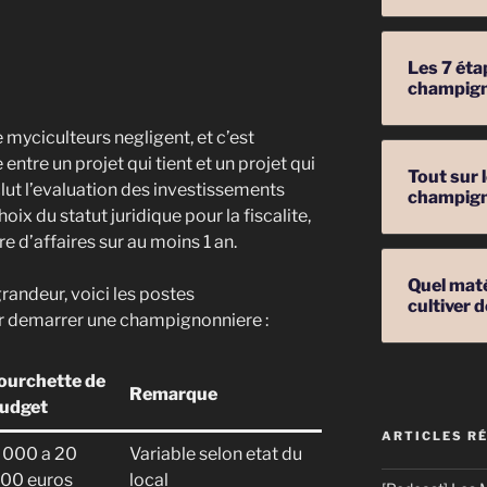
Les 7 éta
champig
 myciculteurs negligent, et c’est
 entre un projet qui tient et un projet qui
Tout sur 
clut l’evaluation des investissements
champig
ix du statut juridique pour la fiscalite,
re d’affaires sur au moins 1 an.
Quel mat
randeur, voici les postes
cultiver
r demarrer une champignonniere :
ourchette de
Remarque
udget
ARTICLES R
 000 a 20
Variable selon etat du
00 euros
local