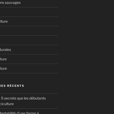
ns sauvages
lture
turales
ture
lture
ES RÉCENTS
 5 secrets que les débutants
ciculture
entabilité d’une ferme à