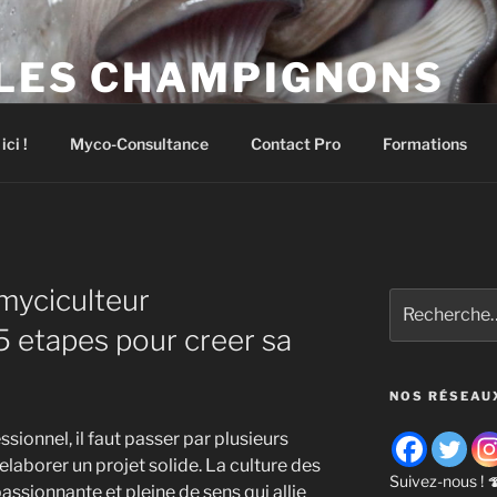
on de ferme à champignons !
 LES CHAMPIGNONS
pignons comestibles et médicinaux
ci !
Myco-Consultance
Contact Pro
Formations
myciculteur
Recherche
pour
 5 etapes pour creer sa
:
NOS RÉSEAU
sionnel, il faut passer par plusieurs
laborer un projet solide. La culture des
Suivez-nous ! 
ssionnante et pleine de sens qui allie