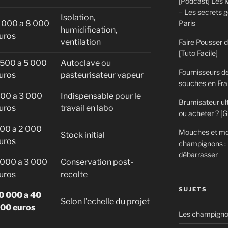
[Podcast] Les M
– Les secrets 
Isolation,
 000 a 8 000
Paris
humidification,
uros
ventilation
Faire Pousser
[Tuto Facile]
 500 a 5 000
Autoclave ou
Fournisseurs de
uros
pasteurisateur vapeur
souches en Fran
00 a 3 000
Indispensable pour le
Brumisateur ul
uros
travail en labo
ou acheter ? [
00 a 2 000
Mouches et mou
Stock initial
uros
champignons : 
débarrasser
 000 a 3 000
Conservation post-
uros
recolte
SUJETS
0 000 a 40
Selon l’echelle du projet
00 euros
Les champignon