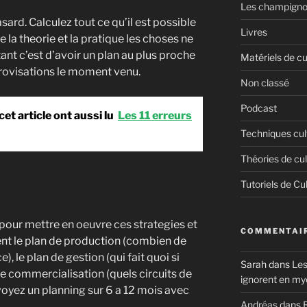
Les champigno
sard. Calculez tout ce qu’il est possible
Livres
e la theorie et la pratique les choses ne
ant c’est d’avoir un plan au plus proche
Matériels de cu
mprovisations le moment venu.
Non classé
Podcast
et article ont aussi lu
Les 11 erreurs
Techniques cul
Théories de cul
Tutoriels de Cu
s pour mettre en oeuvre ces strategies et
COMMENTAIR
nt le plan de production (combien de
 le plan de gestion (qui fait quoi si
Sarah
dans
Les
 de commercialisation (quels circuits de
ignorent en my
voyez un planning sur 6 a 12 mois avec
Andréas
dans
R