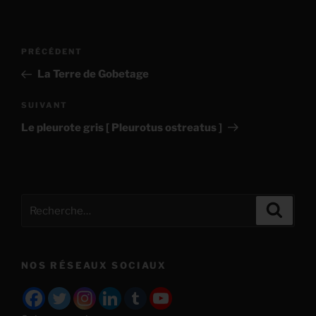
Navigation
Article
PRÉCÉDENT
de
précédent
La Terre de Gobetage
l’article
Article
SUIVANT
suivant
Le pleurote gris [ Pleurotus ostreatus ]
Recherche
Recher
pour
:
NOS RÉSEAUX SOCIAUX