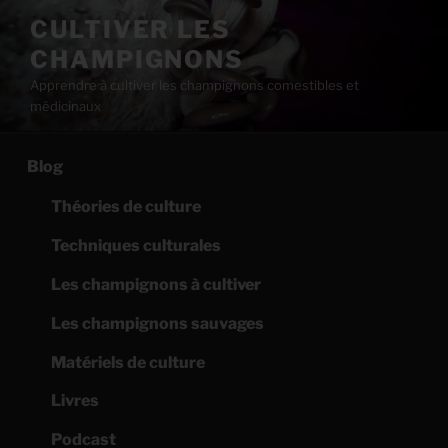
Aller
CULTIVER LES
au
CHAMPIGNONS
contenu
principal
Apprendre à cultiver les champignons comestibles et
médicinaux
Blog
Théories de culture
Techniques culturales
Les champignons à cultiver
Les champignons sauvages
Matériels de culture
Livres
Podcast