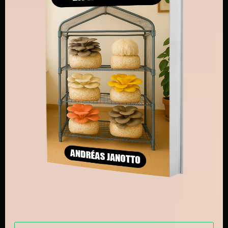
l’exemple inspirant de Titouan et sa
champignonnière artisanale
La phase 3 : Ensemencement et
Incubation des substrats compostés
La
dernière phase
, c’est peut être une phase que vous
connaissez si vous avez déjà cultivé des
décomposeurs primaires.
Une fois que le substrat a été
composté, conditionné
et pasteurisé
, on va premièrement l’ensemencer, c’est
donc la phase ou on
incorpore du mycélium dans le
substrat
.
Très souvent c’est donc du mycélium sur grain. Pour
Agaricus bisporus
, par exemple, on va utiliser environ
1