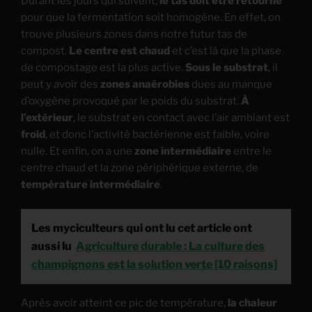
Durant les jours qui suivent,
le tas doit être retourné
pour que la fermentation soit homogène. En effet, on
trouve plusieurs zones dans notre futur tas de
compost.
Le centre est chaud
et c’est là que la phase
de compostage est la plus active.
Sous le substrat
, il
peut y avoir des
zones anaérobies
dues au manque
d’oxygène provoqué par le poids du substrat.
À
l’extérieur
, le substrat en contact avec l’air ambiant est
froid
, et donc l’activité bactérienne est faible, voire
nulle. Et enfin, on a une
zone intermédiaire
entre le
centre chaud et la zone périphérique externe, de
température intermédiaire
.
Les myciculteurs qui ont lu cet article ont
aussi lu
Agriculture durable : La culture des
champignons est la solution verte [10 raisons]
Après avoir atteint ce pic de température,
la chaleur