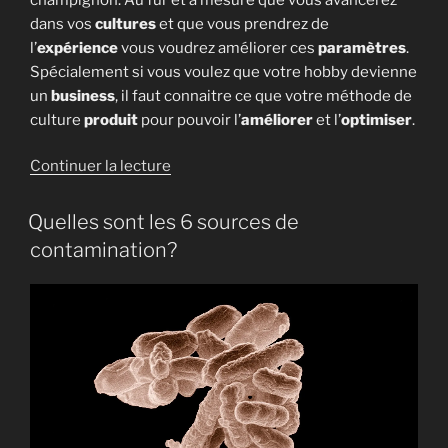
dans vos
cultures
et que vous prendrez de
l’
expérience
vous voudrez améliorer ces
paramètres
.
Spécialement si vous voulez que votre hobby devienne
un
business
, il faut connaitre ce que votre méthode de
culture
produit
pour pouvoir l’
améliorer
et l’
optimiser
.
de
Continuer la lecture
« Comprendre
facilement
Quelles sont les 6 sources de
l’efficacité
contamination?
biologique
par
rapport
à
un
rendement
de
champignons »