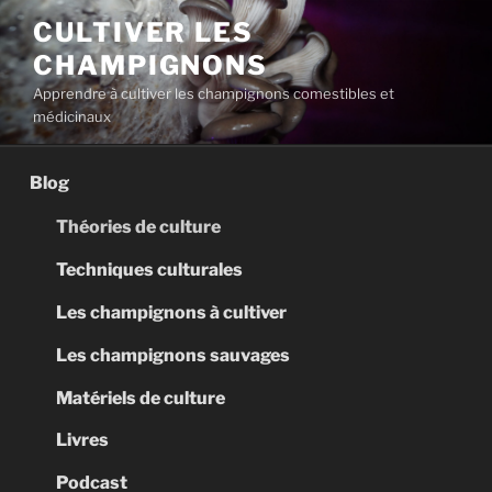
Aller
CULTIVER LES
au
CHAMPIGNONS
contenu
principal
Apprendre à cultiver les champignons comestibles et
médicinaux
Blog
Théories de culture
Techniques culturales
Les champignons à cultiver
Les champignons sauvages
Matériels de culture
Livres
Podcast