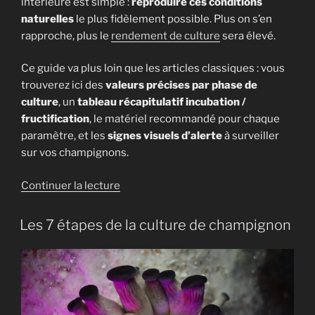
intérieure est simple :
reproduire ces conditions
naturelles
le plus fidèlement possible. Plus on s’en
rapproche, plus le
rendement de culture
sera élevé.
Ce guide va plus loin que les articles classiques : vous
trouverez ici des
valeurs précises par phase de
culture
, un
tableau récapitulatif incubation /
fructification
, le matériel recommandé pour chaque
paramètre, et les
signes visuels d’alerte
à surveiller
sur vos champignons.
de
Continuer la lecture
« Les
4
Les 7 étapes de la culture de champignon
paramètres
de
culture
des
champignons