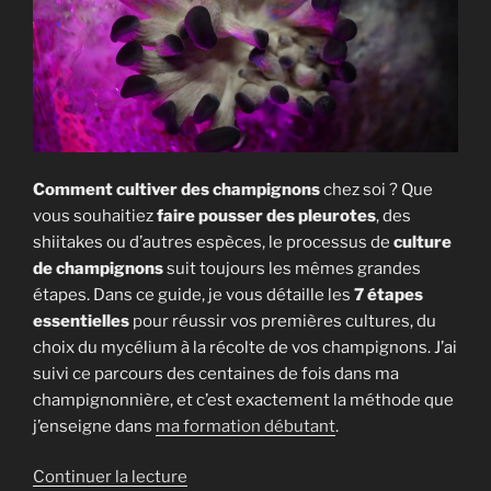
à
maîtriser
[Guide
complet] »
Comment cultiver des champignons
chez soi ? Que
vous souhaitiez
faire pousser des pleurotes
, des
shiitakes ou d’autres espèces, le processus de
culture
de champignons
suit toujours les mêmes grandes
étapes. Dans ce guide, je vous détaille les
7 étapes
essentielles
pour réussir vos premières cultures, du
choix du mycélium à la récolte de vos champignons. J’ai
suivi ce parcours des centaines de fois dans ma
champignonnière, et c’est exactement la méthode que
j’enseigne dans
ma formation débutant
.
de
Continuer la lecture