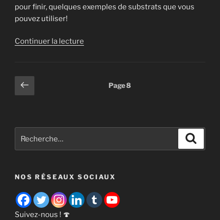
pour finir, quelques exemples de substrats que vous
pouvez utiliser!
de
Continuer la lecture
« Tout
sur
les
Pagination
Page
Page
8
substrats
précédente
des
pour
publications
champignons »
Recherche
Recher
pour
:
NOS RÉSEAUX SOCIAUX
Suivez-nous ! 🍄