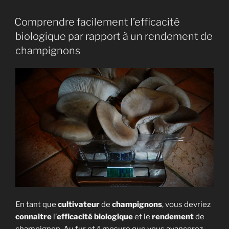
« Les
7
Comprendre facilement l’efficacité
étapes
biologique par rapport à un rendement de
de
champignons
la
culture
de
champignon »
En tant que
cultivateur
de
champignons
, vous devriez
connaitre
l’
efficacité biologique
et le
rendement
de
champignon. Au fur et à mesure que vous avancerez