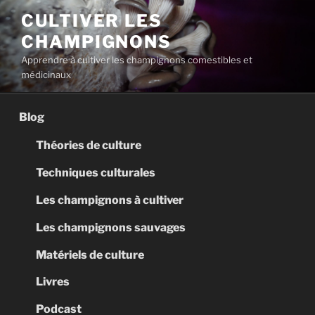
Aller
CULTIVER LES
au
CHAMPIGNONS
contenu
principal
Apprendre à cultiver les champignons comestibles et
médicinaux
Blog
Théories de culture
Techniques culturales
Les champignons à cultiver
Les champignons sauvages
Matériels de culture
Livres
Podcast