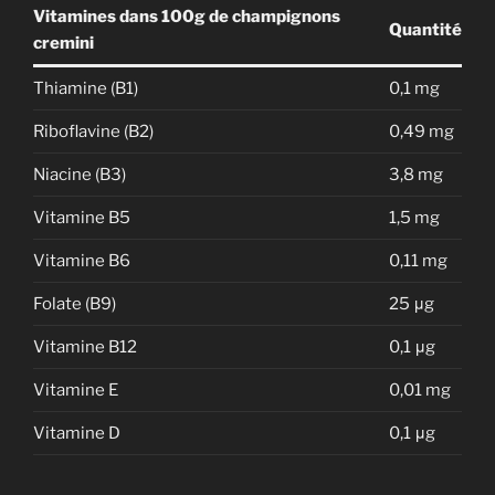
Vitamines dans 100g de champignons
Quantité
cremini
Thiamine (B1)
0,1 mg
Riboflavine (B2)
0,49 mg
Niacine (B3)
3,8 mg
Vitamine B5
1,5 mg
Vitamine B6
0,11 mg
Folate (B9)
25 μg
Vitamine B12
0,1 μg
Vitamine E
0,01 mg
Vitamine D
0,1 μg