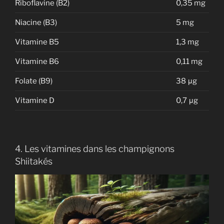
Riboflavine (B2)
0,35 mg
Niacine (B3)
5 mg
Vitamine B5
1,3 mg
Vitamine B6
0,11 mg
Folate (B9)
38 μg
Vitamine D
0,7 μg
4. Les vitamines dans les champignons
Shiitakés