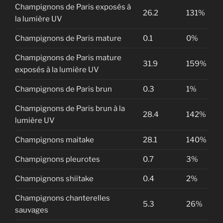
Champignons de Paris exposés à
Vous trouverez à l'intérieur :
26.2
131%
la lumière UV
Intégrer les champignons comestibles et
Champignons de Paris mature
0.1
0%
médicinaux dans un jardin ou un potager
Champignons de Paris mature
Choisir les bonnes méthodes de culture et
31.9
159%
exposés à la lumière UV
espèces pour son environnement
Comprendre comment fonctionnent réellement
Champignons de Paris brun
0.3
1%
les champignons
Champignons de Paris brun à la
28.4
142%
Et bien plus encore..!
lumière UV
Champignons maitake
28.1
140%
Champignons pleurotes
0.7
3%
Champignons shiitake
0.4
2%
Champignons chanterelles
5.3
26%
sauvages