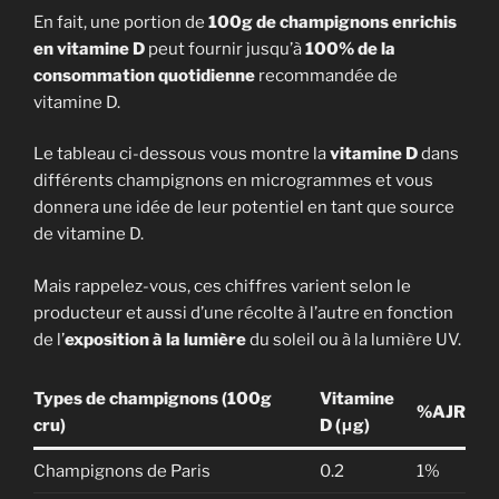
En fait, une portion de
100g de champignons enrichis
en vitamine D
peut fournir jusqu’à
100% de la
consommation quotidienne
recommandée de
vitamine D.
Le tableau ci-dessous vous montre la
vitamine D
dans
différents champignons en microgrammes et vous
donnera une idée de leur potentiel en tant que source
de vitamine D.
Bienvenue sur Cultiver les
Mais rappelez-vous, ces chiffres varient selon le
Champignons
producteur et aussi d’une récolte à l’autre en fonction
de l’
exposition à la lumière
du soleil ou à la lumière UV.
Souhaitez-vous recevoir en complément
et gratuitement mon ebook
Types de champignons (100g
Vitamine
%AJR
cru)
D (μg)
"Le Guide de culture des champignons
au jardin" ? :)
Champignons de Paris
0.2
1%