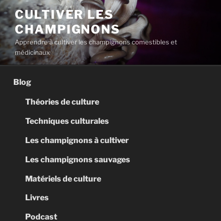
Aller
CULTIVER LES
au
CHAMPIGNONS
contenu
principal
Apprendre à cultiver les champignons comestibles et
médicinaux
Blog
Théories de culture
Techniques culturales
Les champignons à cultiver
Les champignons sauvages
Matériels de culture
Livres
Podcast