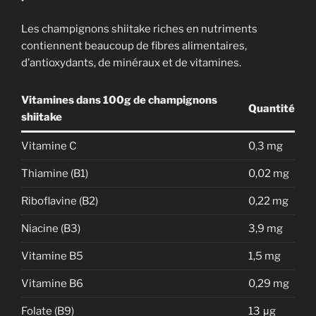
Les champignons shiitake riches en nutriments
contiennent beaucoup de fibres alimentaires,
d’antioxydants, de minéraux et de vitamines.
Vitamines dans 100g de champignons
Quantité
shiitake
Vitamine C
0,3 mg
Thiamine (B1)
0,02 mg
Riboflavine (B2)
0,22 mg
Niacine (B3)
3,9 mg
Vitamine B5
1,5 mg
Vitamine B6
0,29 mg
Folate (B9)
13 μg