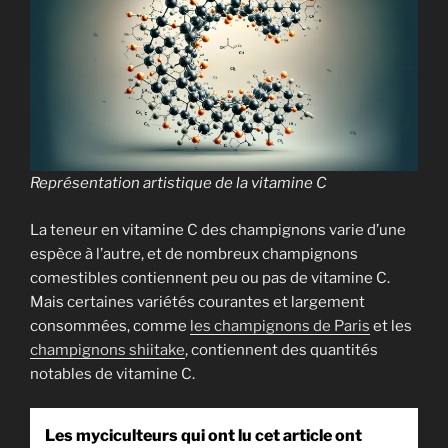
Recevoir mon ebook
gratuitement !
Représentation artistique de la vitamine C
La teneur en vitamine C des champignons varie d’une
Je hais les spams : votre adresse email ne sera jamais cédée ni revendue. En vous
inscrivant ici, vous recevrez des articles, vidéos, offres commerciales, podcasts et
espèce à l’autre, et de nombreux champignons
autres conseils pour vous aider à cultiver les champignons. Voir mentions légales
comestibles contiennent peu ou pas de vitamine C.
complètes en bas de page. Vous pouvez vous désabonner à tout instant.
Mais certaines variétés courantes et largement
consommées, comme
les champignons de Paris
et les
champignons shiitake
, contiennent des quantités
notables de vitamine C.
Les myciculteurs qui ont lu cet article ont