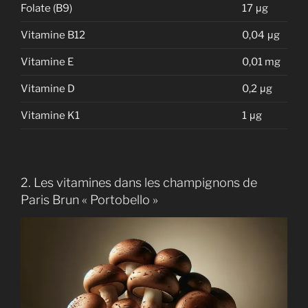
Folate (B9)
17 μg
Vitamine B12
0,04 μg
Vitamine E
0,01 mg
Vitamine D
0,2 μg
Vitamine K1
1 μg
2. Les vitamines dans les champignons de
Paris Brun « Portobello »