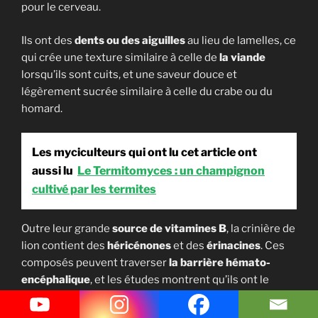
pour le cerveau.
Ils ont des
dents ou des aiguilles
au lieu de lamelles, ce
qui crée une texture similaire à celle de
la viande
lorsqu’ils sont cuits, et une saveur douce et
légèrement sucrée similaire à celle du crabe ou du
homard.
Les myciculteurs qui ont lu cet article ont
aussi lu
Le Termitomyces : un champignon
cultivé par les termites
Outre leur grande
source de vitamines B
, la crinière de
lion contient des
héricénones
et des
érinacines
. Ces
composés peuvent traverser
la barrière hémato-
encéphalique
, et les études montrent qu’ils ont le
potentiel de stimuler la croissance et la réparation des
neurones.