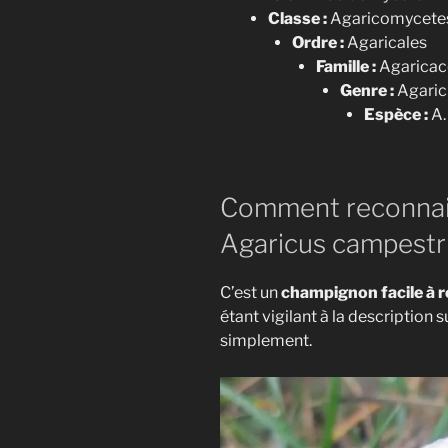
Classe :
Agaricomycete
Ordre :
Agaricales
Famille :
Agaricac
Genre :
Agaric
Espèce :
A.
Comment reconnaitr
Souhaitez
Agaricus campestri
"Le Gu
C’est un
champignon facile à 
étant vigilant à la description 
Vous trouver
simplement.
Intégre
médicin
Choisir