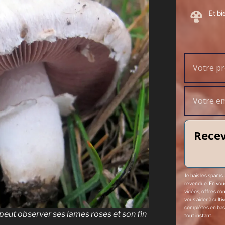
 pour son environnement
Et bi
dre comment fonctionnent réellement
mpignons
plus encore..!
Recev
Recevoir mon ebook gratuitement !
Je hais les spams 
revendue. En vous 
vidéos, offres co
vous aider à culti
 : votre adresse email ne sera jamais cédée ni revendue. En vous inscrivan
complètes en bas
peut observer ses lames roses et son fin
cles, vidéos, offres commerciales, podcasts et autres conseils pour vous ai
tout instant.
r mentions légales complètes en bas de page. Vous pouvez vous désabo