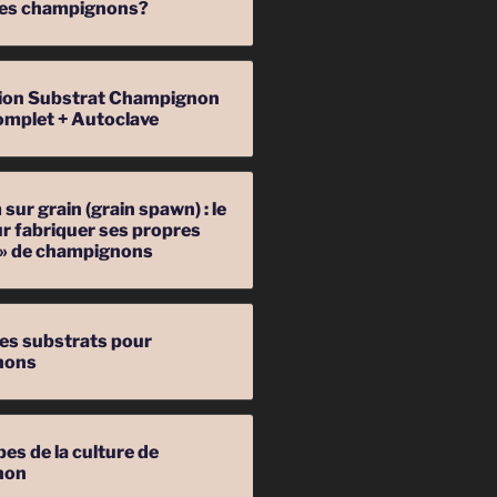
 des champignons?
ation Substrat Champignon
omplet + Autoclave
sur grain (grain spawn) : le
r fabriquer ses propres
 » de champignons
les substrats pour
nons
pes de la culture de
non