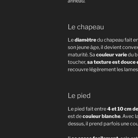
anneau.
instant.
Le chapeau
Le
diamètre
du chapeau fait e
son jeune âge, il devient convex
maturité. Sa
couleur
varie
du b
toucher,
sa texture est douce e
recouvre légèrement les lames l
Le pied
Le pied fait entre
4 et 10 cm d
est de
couleur blanche
. Avec 
dessus, il prend parfois une co