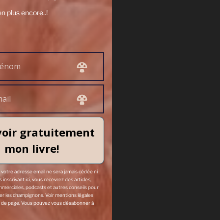
en plus encore..!
oir gratuitement
mon livre!
: votre adresse email ne sera jamais cédée ni
inscrivant ici, vous recevrez des articles,
mmerciales, podcasts et autres conseils pour
ver les champignons. Voir mentions légales
t ici, vous
 de page. Vous pouvez vous désabonner à
der à cultiver les
nner à tout