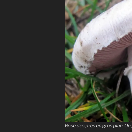
espèces
Compren
les cha
Et bien 
Je hais les spams
Rosé des prés en gros plan. On 
recevrez des arti
champignons. Voi