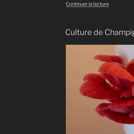
de
Continuer la lecture
« La
Terre
de
Culture de Champig
Gobetage »