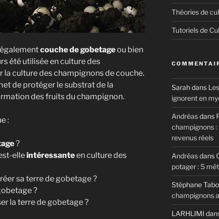
Théories de cul
Tutoriels de Cu
e également
couche de gobetage
ou bien
urs été utilisée en culture des
COMMENTAIR
la culture des champignons de couche.
et de protéger le substrat de la
Sarah
dans
Les
formation des fruits du champignon.
ignorent en my
Andréas
dans
R
e :
champignons : m
revenus réels
tage
?
est-elle
intéressante
en culture des
Andréas
dans
potager : 5 mé
créer sa terre de gobetage ?
Stéphane Tabo
gobetage ?
champignons au
ser la terre de gobetage ?
LARHLIMI
dan