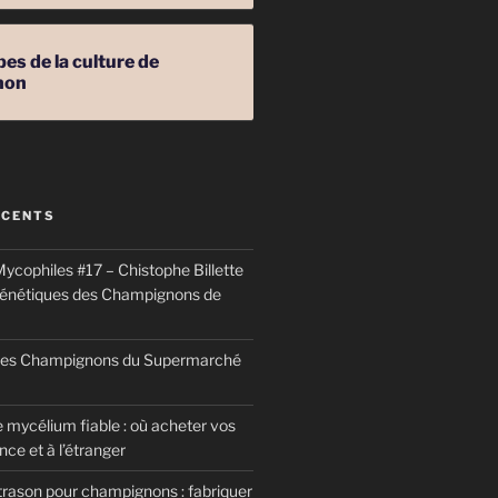
pes de la culture de
non
ÉCENTS
ycophiles #17 – Chistophe Billette
génétiques des Champignons de
 des Champignons du Supermarché
 mycélium fiable : où acheter vos
ce et à l’étranger
trason pour champignons : fabriquer