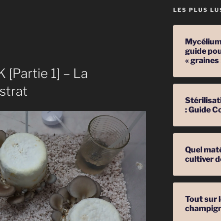
LES PLUS LU
Mycélium 
guide pou
« graines
[Partie 1] – La
strat
Stérilis
: Guide C
Quel mat
on »
cultiver
Tout sur 
champig