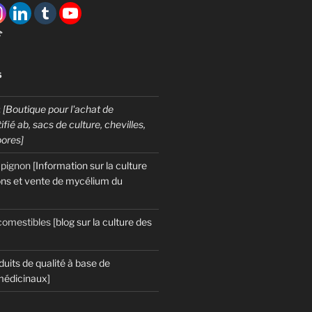

S
:
[Boutique pour l'achat de
fié ab, sacs de culture, chevilles,
pores]
mpignon
[Information sur la culture
ns et vente de mycélium du
omestibles
[blog sur la culture des
duits de qualité à base de
édicinaux]