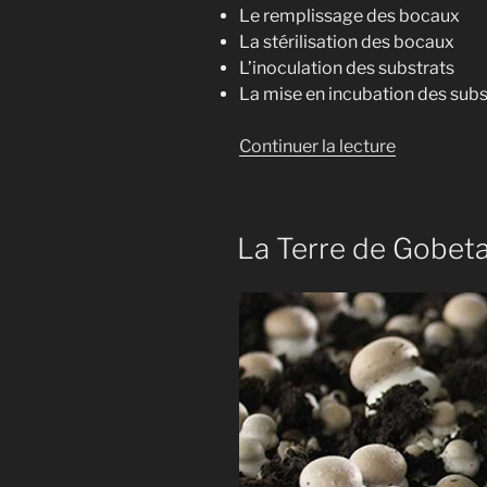
Le remplissage des bocaux
La stérilisation des bocaux
L’inoculation des substrats
La mise en incubation des subs
de
Continuer la lecture
« La
méthode
PF
La Terre de Gobet
TEK
[Partie
1]
–
La
préparatio
du
substrat »