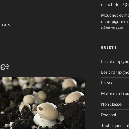
ou acheter ? [
Mouches et mou
champignons : 
trats
débarrasser
SUJETS
Les champignon
age
Les champigno
Livres
Matériels de cu
n
Non classé
Podcast
Techniques cul