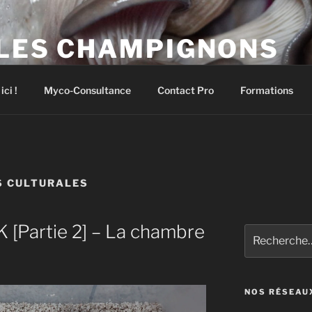
 LES CHAMPIGNONS
pignons comestibles et médicinaux
ci !
Myco-Consultance
Contact Pro
Formations
S CULTURALES
 [Partie 2] – La chambre
Recherche
pour
:
NOS RÉSEAU