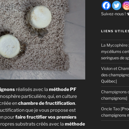
Suivez-nous ! 
LIENS UTILE
La Mycophère
mycéliums certi
seringues de s
Violon et Cha
des champigno
Québec]
pignons
réalisés avec la
méthode PF
Champignons c
tmosphère particulière, qui, en culture
champignons]
ecréée en
chambre de fructification
.
Oncle Tao
[Pro
uctification que je vous propose est
champignons m
ien pour
faire fructifier vos premiers
propres substrats créés avec la
méthode