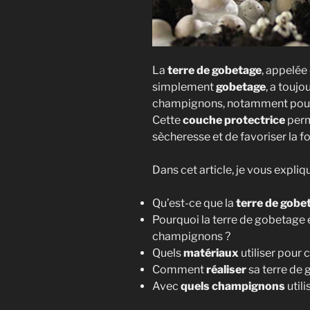
La
terre de gobetage
, appelé
simplement
gobetage
, a toujo
champignons, notamment pour 
Cette
couche protectrice
perm
sècheresse et de favoriser la 
Dans cet article, je vous expliqu
Qu’est-ce que la
terre de gobe
Pourquoi la terre de gobetage 
champignons ?
Quels
matériaux
utiliser pour 
Comment
réaliser
sa terre de 
Avec
quels champignons
utili