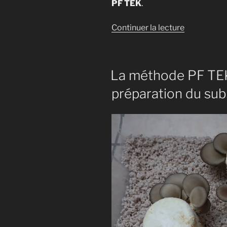
PF TEK
.
de
Continuer la lecture
« La
méthode
PF
La méthode PF TEK 
TEK
[Partie
préparation du sub
2]
–
La
chambre
de
fructificati