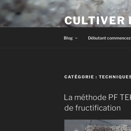
Aller
au
CULTIVER
contenu
principal
Apprendre à cultiver les cham
Blog
Débutant commencez i
CATÉGORIE :
TECHNIQUE
La méthode PF TEK
de fructification