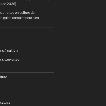
Guide 2026]
chettes en culture de
le guide complet pour s’en
s à cultiver
ns sauvages
lture
turales