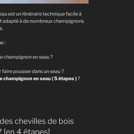
u est un itinéraire technique facile à
 est adapté à de nombreux champignons
s.
e :
 de champignon en seau ?
 faire pousser dans un seau ?
e champignon en seau ( 5 étapes )
?
on
es chevilles de bois
 [en 4 étapes]