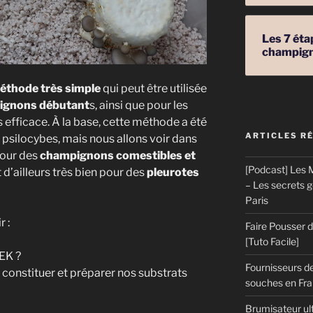
Les 7 éta
champig
éthode très simple
qui peut être utilisée
ignons débutant
s, ainsi que pour les
s efficace. À la base, cette méthode a été
ARTICLES R
e psilocybes, mais nous allons voir dans
pour des
champignons comestibles et
[Podcast] Les M
 d’ailleurs très bien pour des
pleurotes
– Les secrets 
Paris
r :
Faire Pousser
[Tuto Facile]
EK ?
Fournisseurs de
r constituer et préparer nos substrats
souches en Fran
Brumisateur ul