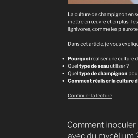
La culture de champignon en sea
mettre en œuvre et en plus il
lignivores, comme les pleurote
Dans cet article, je vous expliqu
Pourquoi
réaliser une culture
Quel
type de seau
utiliser ?
Quel
type de champignon
pour
Comment réaliser la culture d
de
Continuer la lecture
« Culture
de
Champign
Comment inoculer d
en
Seau
avec du mycélium ?