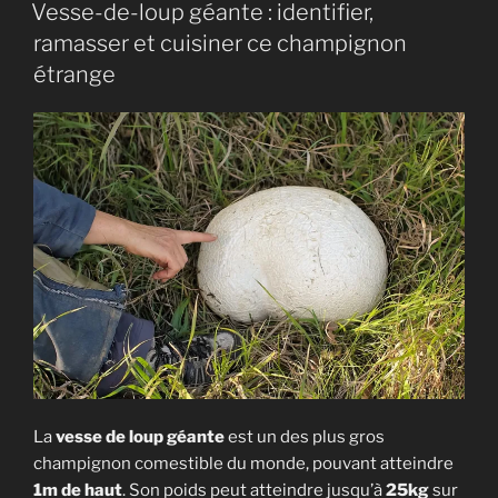
(Macrolepiota
Vesse-de-loup géante : identifier,
procera)
ramasser et cuisiner ce champignon
:
étrange
reconnaître,
cueillir
et
cuisiner
ce
grand
champignon »
La
vesse de loup géante
est un des plus gros
champignon comestible du monde, pouvant atteindre
1m de haut
. Son poids peut atteindre jusqu’à
25kg
sur