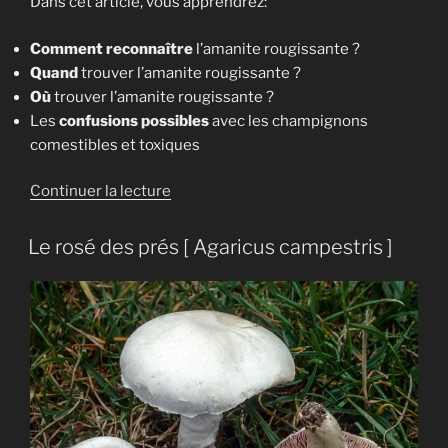
Dans cet article, vous apprendrez:
Comment reconnaître
l’amanite rougissante ?
Quand
trouver l’amanite rougissante ?
Où
trouver l’amanite rougissante ?
Les
confusions possibles
avec les champignons
comestibles et toxiques
de
Continuer la lecture
« L’amanite
rougissante
Le rosé des prés [ Agaricus campestris ]
[
Amanita
rubescens
] »