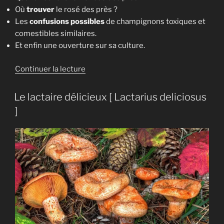
Où
trouver
le rosé des près ?
Les
confusions possibles
de champignons toxiques et
comestibles similaires.
Et enfin une ouverture sur sa culture.
de
Continuer la lecture
« Le
rosé
Le lactaire délicieux [ Lactarius deliciosus
des
]
prés
[
Agaricus
campestris
] »