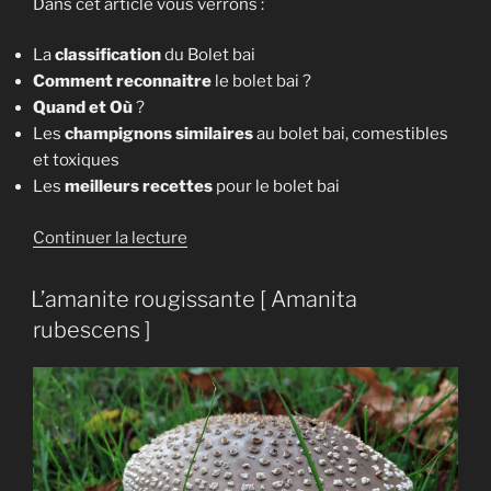
Dans cet article vous verrons :
La
classification
du Bolet bai
Comment reconnaitre
le bolet bai ?
Quand et Où
?
Les
champignons similaires
au bolet bai, comestibles
et toxiques
Les
meilleurs recettes
pour le bolet bai
de
Continuer la lecture
« Le
Bolet
L’amanite rougissante [ Amanita
bai
rubescens ]
[Imleria
badia] »