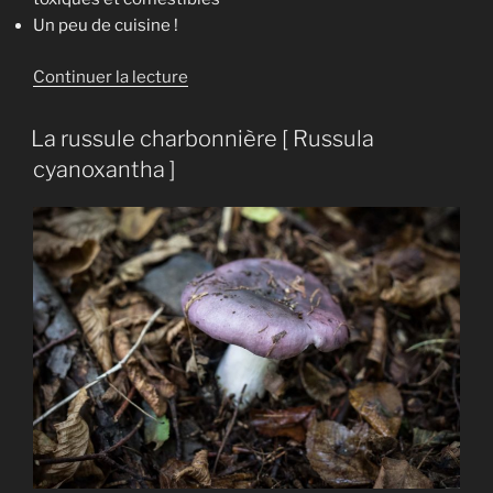
Un peu de cuisine !
de
Continuer la lecture
« Le
lactaire
La russule charbonnière [ Russula
délicieux
cyanoxantha ]
[
Lactarius
deliciosus
] »