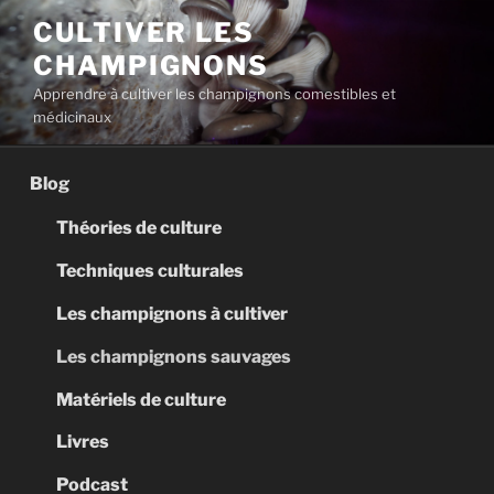
Aller
CULTIVER LES
au
CHAMPIGNONS
contenu
principal
Apprendre à cultiver les champignons comestibles et
médicinaux
Blog
Théories de culture
Techniques culturales
Les champignons à cultiver
Les champignons sauvages
Matériels de culture
Livres
Podcast