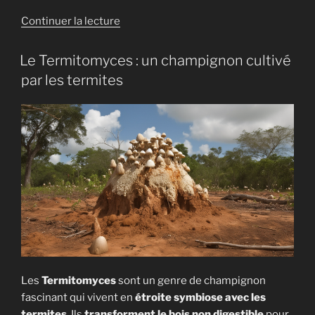
de
Continuer la lecture
« 9
champignons
Le Termitomyces : un champignon cultivé
vénéneux
par les termites
qui
pourraient
vous
coûter
la
vie »
Les
Termitomyces
sont un genre de champignon
fascinant qui vivent en
étroite symbiose avec les
termites
. Ils
transforment le bois non digestible
pour