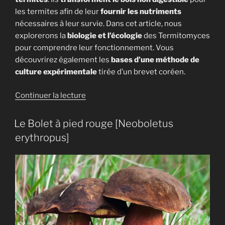
les termites afin de leur
fournir les nutriments
nécessaires à leur survie. Dans cet article, nous
explorerons la
biologie et l’écologie
des Termitomyces
pour comprendre leur fonctionnement. Vous
découvrirez également les
bases d’une méthode de
culture
expérimentale
tirée d’un brevet coréen.
de
Continuer la lecture
« Le
Termitomyces :
Le Bolet à pied rouge [Neoboletus
un
erythropus]
champignon
cultivé
par
les
termites »