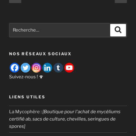
précédente
suiv
des
:
publications
identifier,
ramasser
Recherche
et
Recher
pour
cuisiner
:
ce
champignon
NOS RÉSEAUX SOCIAUX
étrange »
Suivez-nous ! 🍄
LIENS UTILES
La Mycophère
:
[Boutique pour l'achat de mycéliums
certifié ab, sacs de culture, chevilles, seringues de
spores]