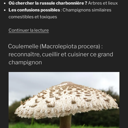
Oû chercher la russule charbonnière ?
Arbres et lieux
Les confusions possibles
: Champignons similaires
comestibles et toxiques
de
Continuer la lecture
« La
russule
Coulemelle (Macrolepiota procera) :
charbonnière
reconnaître, cueillir et cuisiner ce grand
[
champignon
Russula
cyanoxantha
] »