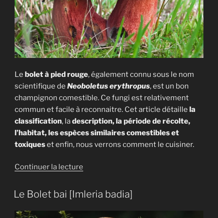
Le
bolet à pied rouge
, également connu sous le nom
scientifique de
Neoboletus erythropus
, est un bon
champignon comestible. Ce fungi est relativement
commun et facile à reconnaitre. Cet article détaille
la
classification
, la
description, la période de récolte,
l’habitat, les espèces similaires comestibles et
toxiques
et enfin, nous verrons comment le cuisiner.
de
Continuer la lecture
« Le
Bolet
Le Bolet bai [Imleria badia]
à
pied