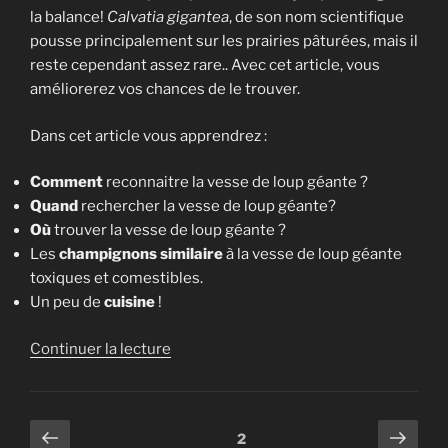
la balance!
Calvatia gigantea
, de son nom scientifique
pousse principalement sur les prairies pâturées, mais il
reste cependant assez rare.. Avec cet article, vous
améliorerez vos chances de le trouver.
Dans cet article vous apprendrez :
Comment
reconnaitre la vesse de loup géante ?
Quand
rechercher la vesse de loup géante?
Où
trouver la vesse de loup géante ?
Les
champignons similaire
à la vesse de loup géante
toxiques et comestibles.
Un peu de
cuisine
!
de
Continuer la lecture
« Vesse-
de-
loup
Pagination
Page
Page
Page
2
géante