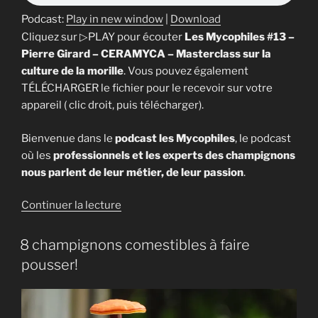
de
Podcast:
Play in new window
|
Download
la
Cliquez sur ▷PLAY pour écouter
Les Mycophiles #13 –
morille
Pierre Girard – CERAMYCA – Masterclass sur la
en
culture de la morille
. Vous pouvez également
intérieur »
TÉLÉCHARGER le fichier pour le recevoir sur votre
appareil ( clic droit, puis télécharger).
Bienvenue dans le
podcast les Mycophiles
, le podcast
où les
professionnels et les experts des champignons
nous parlent de leur métier, de leur passion
.
de
Continuer la lecture
« [Podcast]
Les
8 champignons comestibles à faire
Mycophiles
pousser!
#13
–
Pierre