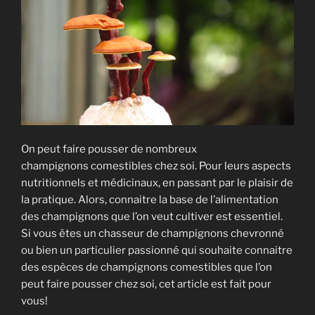
Girard
–
CERAMYCA
–
Masterclass
sur
la
culture
de
On peut faire pousser de nombreux
la
champignons comestibles chez soi. Pour leurs aspects
morille »
nutritionnels et médicinaux, en passant par le plaisir de
la pratique. Alors, connaitre la base de l’alimentation
des champignons que l’on veut cultiver est essentiel.
Si vous êtes un chasseur de champignons chevronné
ou bien un particulier passionné qui souhaite connaitre
des espèces de champignons comestibles que l’on
peut faire pousser chez soi, cet article est fait pour
vous!