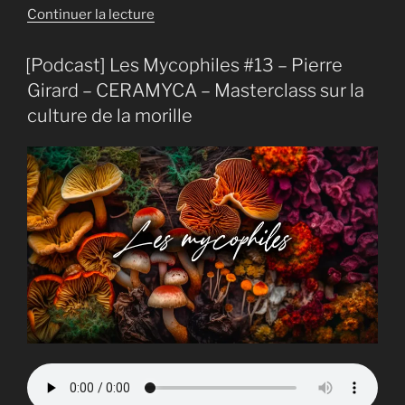
de
Continuer la lecture
« [Podcast]
Les
[Podcast] Les Mycophiles #13 – Pierre
Mycophiles
Girard – CERAMYCA – Masterclass sur la
#16
culture de la morille
–
Pierre
Girard
–
Épisode
2
–
À
la
rencontre
de
Gary
Mills,
pionnier