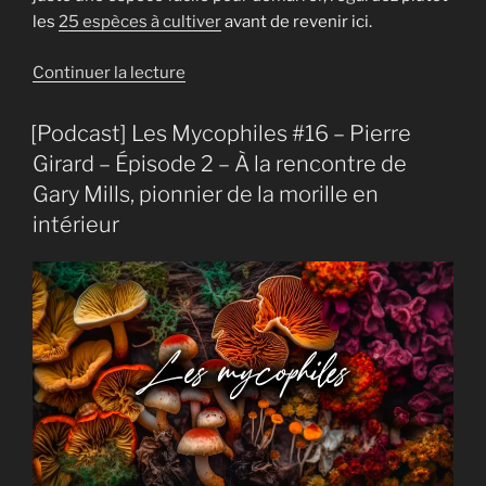
les
25 espèces à cultiver
avant de revenir ici.
de
Continuer la lecture
« Culture
des
[Podcast] Les Mycophiles #16 – Pierre
morilles
Girard – Épisode 2 – À la rencontre de
:
Gary Mills, pionnier de la morille en
le
intérieur
guide
complet
pour
réussir »