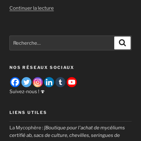
de
Continuer la lecture
« 8
champignons
comestibles
à
Recherche
Recher
faire
pour
pousser! »
:
NOS RÉSEAUX SOCIAUX
Suivez-nous ! 🍄
LIENS UTILES
La Mycophère
:
[Boutique pour l'achat de mycéliums
certifié ab, sacs de culture, chevilles, seringues de