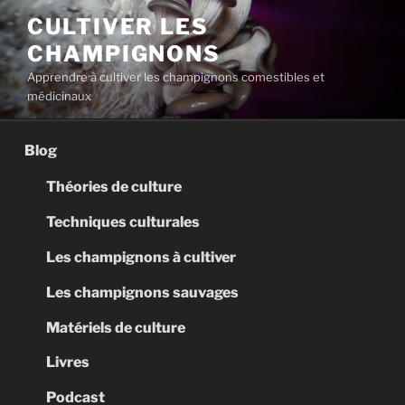
Aller
CULTIVER LES
au
CHAMPIGNONS
contenu
principal
Apprendre à cultiver les champignons comestibles et
médicinaux
Blog
Théories de culture
Techniques culturales
Les champignons à cultiver
Les champignons sauvages
Matériels de culture
Livres
Podcast