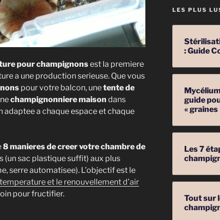
LES PLUS LU
Stérilis
: Guide C
lture pour champignons
est la premiere
lture a une production serieuse. Que vous
gnons
pour votre balcon, une
tente de
Mycélium 
une
champignonniere maison
dans
guide pou
« graines
tion adaptee a chaque espace et chaque
e
8 manieres de creer votre chambre de
Les 7 éta
s (un sac plastique suffit) aux plus
champig
, serre automatisee). L’objectif est le
 temperature et le renouvellement d’air
n pour fructifier.
Tout sur 
champig