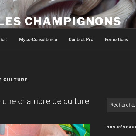
 LES CHAMPIGNONS
pignons comestibles et médicinaux
ci !
Myco-Consultance
Contact Pro
Formations
E CULTURE
e une chambre de culture
Recherche
pour
:
NOS RÉSEAU