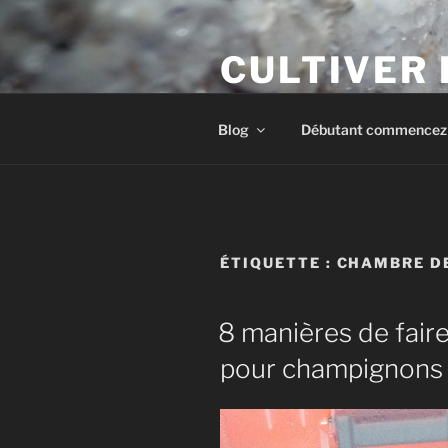
Aller
au
CULTIVER
contenu
principal
Apprendre à cultiver les cham
Blog
Débutant commencez i
ÉTIQUETTE :
CHAMBRE D
8 manières de fair
pour champignons