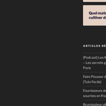
Quel mat
cultiver
ARTICLES R
ns »
[Podcast] Les M
– Les secrets 
Paris
Faire Pousser
[Tuto Facile]
Fournisseurs de
souches en Fran
Brumisateur ul