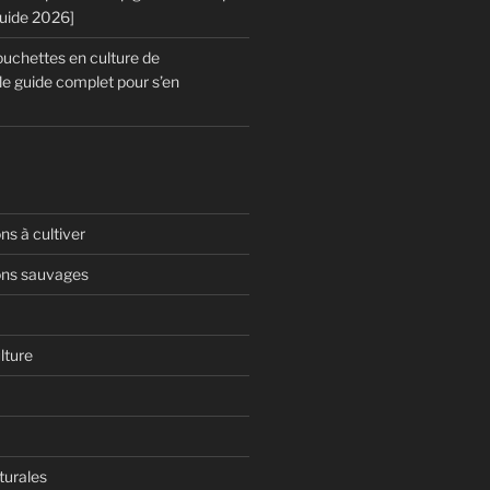
Guide 2026]
chettes en culture de
le guide complet pour s’en
s à cultiver
ns sauvages
lture
turales