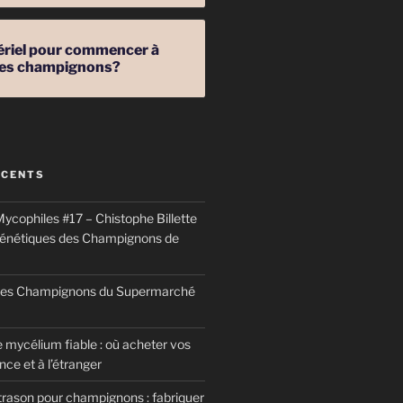
ériel pour commencer à
 des champignons?
ÉCENTS
ycophiles #17 – Chistophe Billette
génétiques des Champignons de
 des Champignons du Supermarché
 mycélium fiable : où acheter vos
ce et à l’étranger
trason pour champignons : fabriquer