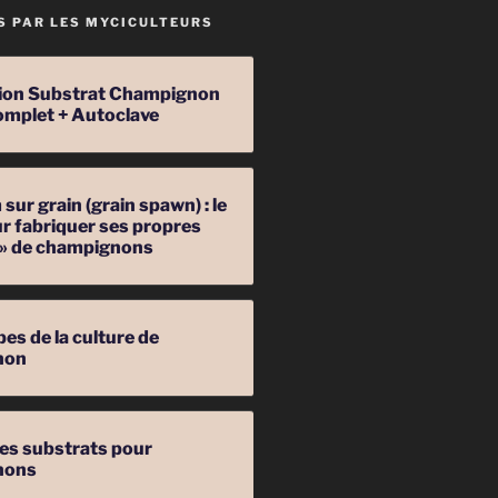
S PAR LES MYCICULTEURS
ation Substrat Champignon
omplet + Autoclave
sur grain (grain spawn) : le
r fabriquer ses propres
 » de champignons
pes de la culture de
non
les substrats pour
nons