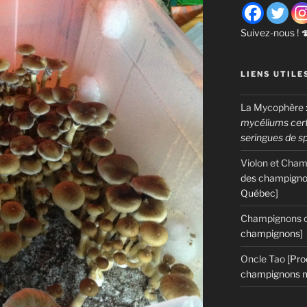
Suivez-nous ! 
LIENS UTILE
La Mycophère
mycéliums certi
seringues de s
Violon et Cha
des champigno
Québec]
Champignons c
champignons]
Oncle Tao
[Pro
champignons m