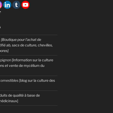

S
:
[Boutique pour l'achat de
fié ab, sacs de culture, chevilles,
pores]
mpignon
[Information sur la culture
ns et vente de mycélium du
omestibles
[blog sur la culture des
duits de qualité à base de
édicinaux]