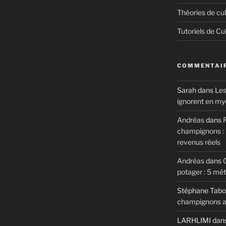
Théories de cul
Tutoriels de Cu
COMMENTAIR
Sarah
dans
Les
ignorent en my
Andréas
dans
R
champignons : m
revenus réels
Andréas
dans
potager : 5 mé
Stéphane Tabo
champignons au
LARHLIMI
dan