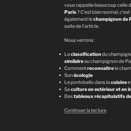
vous rappelle beaucoup celle 
Paris
? C’est bien normal, c’est
également le
champignon de P
suite de l’article.
Nous verrons :
La
classification
du champignon
similaire
au champignon de Par
Comment
reconnaitre
le cham
Son
écologie
Le portobello dans la
cuisine
e
Sa
culture en extérieur et en i
Des
tableaux récapitulatifs d
de
Continuer la lecture
« Le
Champign