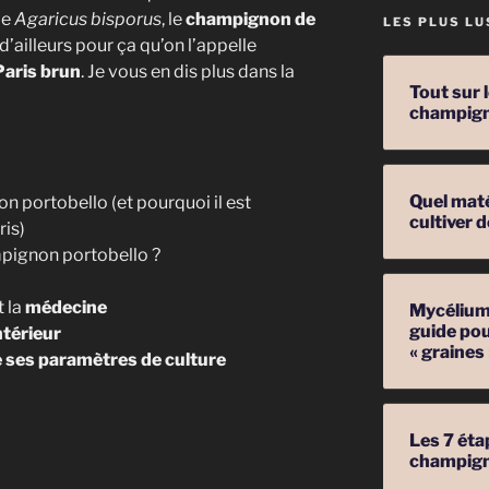
de
Agaricus bisporus
, le
champignon de
LES PLUS LU
 d’ailleurs pour ça qu’on l’appelle
aris brun
. Je vous en dis plus dans la
Tout sur 
champig
Quel mat
 portobello (et pourquoi il est
cultiver
is)
pignon portobello ?
t la
médecine
Mycélium 
guide pou
ntérieur
« graines
e ses paramètres de culture
Les 7 éta
champig
on