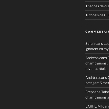
Théories de cul
Tutoriels de Cu
COMMENTAIR
Sarah
dans
Les
ignorent en my
Andréas
dans
R
champignons : m
revenus réels
Andréas
dans
potager : 5 mé
Stéphane Tabo
champignons au
LARHLIMI
dan