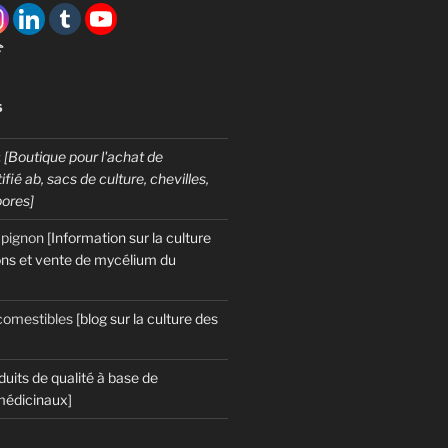

S
:
[Boutique pour l'achat de
fié ab, sacs de culture, chevilles,
pores]
mpignon
[Information sur la culture
ns et vente de mycélium du
omestibles
[blog sur la culture des
duits de qualité à base de
édicinaux]