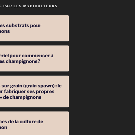
S PAR LES MYCICULTEURS
les substrats pour
nons
ériel pour commencer à
 des champignons?
sur grain (grain spawn) : le
r fabriquer ses propres
 » de champignons
pes de la culture de
non