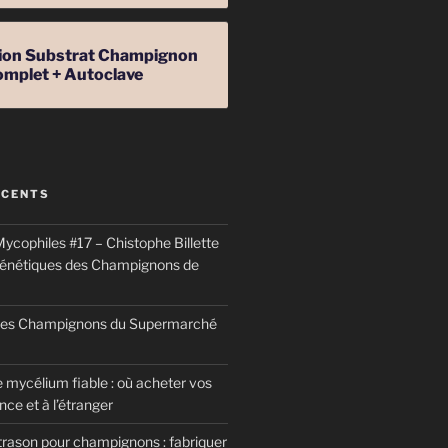
ation Substrat Champignon
omplet + Autoclave
ÉCENTS
ycophiles #17 – Chistophe Billette
génétiques des Champignons de
 des Champignons du Supermarché
 mycélium fiable : où acheter vos
ce et à l’étranger
trason pour champignons : fabriquer