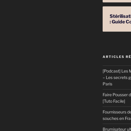
Stérilis
ns
: Guide C
ARTICLES R
[Podcast] Les M
– Les secrets 
Paris
Faire Pousser
[Tuto Facile]
Fournisseurs de
souches en Fran
Brumisateur ul