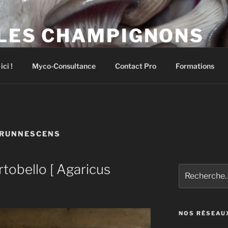
 LES CHAMPIGNONS
pignons comestibles et médicinaux
ci !
Myco-Consultance
Contact Pro
Formations
BRUNNESCENS
obello [ Agaricus
Recherche
pour
:
NOS RÉSEAU