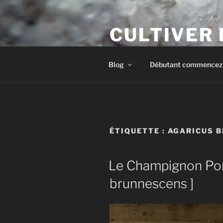
Aller
au
CULTIVER
contenu
principal
Apprendre à cultiver les cham
Blog
Débutant commencez i
ÉTIQUETTE :
AGARICUS 
Le Champignon Port
brunnescens ]