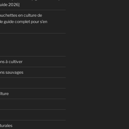
Guide 2026]
chettes en culture de
le guide complet pour s’en
s à cultiver
ns sauvages
lture
turales