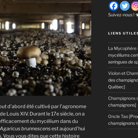
Suivez-nous ! 
LIENS UTILE
La Mycophère
mycéliums certi
seringues de s
Violon et Cha
des champigno
Québec]
Champignons c
champignons]
out d’abord été cultivé par l’agronome
de Louis XIV. Durant le 17e siècle, on a
Oncle Tao
[Pro
efficacement du mycélium dans du
champignons m
Agaricus brunnescens
est aujourd’hui
s. Vous vous dites que cette histoire