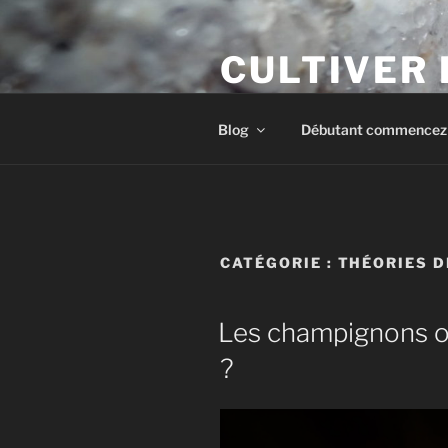
Aller
au
CULTIVER
contenu
principal
Apprendre à cultiver les cham
Blog
Débutant commencez i
CATÉGORIE :
THÉORIES D
Les champignons on
?