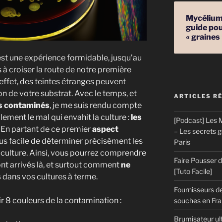
Mycélium 
guide pou
« graines
st une expérience formidable, jusqu’au
croiser la route de notre première
 effet, des teintes étranges peuvent
on de votre substrat. Avec le temps, et
ARTICLES R
s contaminés
, je me suis rendu compte
lement le mal qui envahit la culture :
les
[Podcast] Les M
. En partant de ce premier
aspect
– Les secrets 
plus facile de déterminer précisément les
Paris
culture. Ainsi, vous pourrez comprendre
Faire Pousser
nt arrivés là, et surtout comment
ne
[Tuto Facile]
s
dans vos cultures à terme.
Fournisseurs de
ir 8 couleurs de la contamination :
souches en Fran
Brumisateur ul