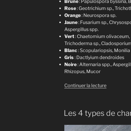
Brune
: Papulospora byssina, B
Rose
: Geotrichium sp., Tricho
Orange
: Neurospora sp.
Jaune
: Fusarium sp., Chrysos
Aspergillus spp.
Vert
: Chaetomium olivaceum, Pe
Trichoderma sp., Cladosporium
Blanc
: Scopulariopsis, Monilia
Gris
: Dactlyium dendroides
Noire
: Alternaria spp., Asperg
Rhizopus, Mucor
de
Continuer la lecture
« Les
8
couleurs
Les 4 types de ch
de
la
contaminat