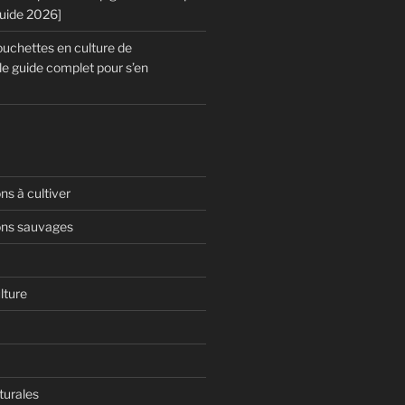
Guide 2026]
chettes en culture de
le guide complet pour s’en
s à cultiver
ns sauvages
lture
turales