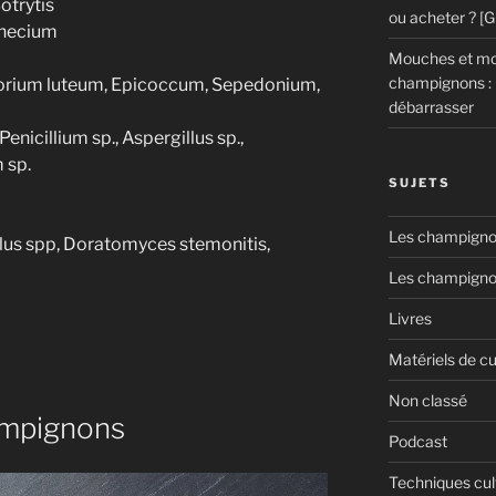
otrytis
ou acheter ? [
thecium
Mouches et mou
champignons : 
porium luteum, Epicoccum, Sepedonium,
débarrasser
nicillium sp., Aspergillus sp.,
 sp.
SUJETS
Les champignon
illus spp, Doratomyces stemonitis,
Les champigno
Livres
Matériels de cu
Non classé
ampignons
Podcast
ion
Techniques cul