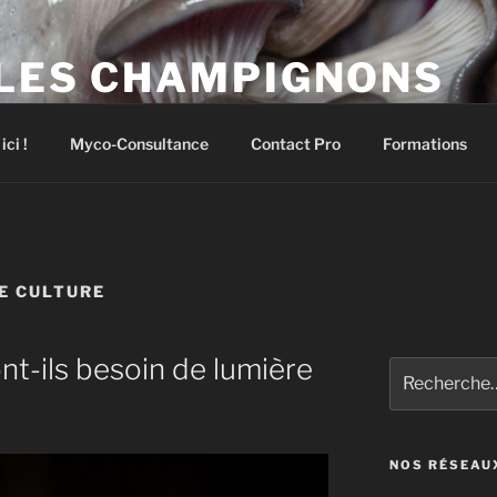
 LES CHAMPIGNONS
pignons comestibles et médicinaux
ci !
Myco-Consultance
Contact Pro
Formations
E CULTURE
t-ils besoin de lumière
Recherche
pour
:
NOS RÉSEAU