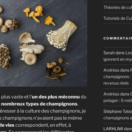
Théories de cul
Tutoriels de Cu
ns »
COMMENTAIR
Sarah
dans
Les
ignorent en my
Andréas
dans
R
champignons : m
revenus réels
Andréas
dans
 plus vaste et l’
un des plus méconnu
du
potager : 5 mé
e
nombreux types de champignons
.
resser à la culture des champignons, je
Stéphane Tabo
les champignons n’avaient pas le même
champignons au
e vies
correspondent, en effet, à
LARHLIMI
dan