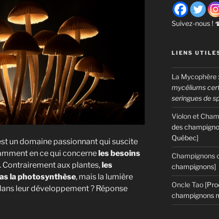
Suivez-nous ! 
LIENS UTILE
La Mycophère
mycéliums certi
seringues de s
Violon et Cha
des champigno
Québec]
st un domaine passionnant qui suscite
amment en ce qui concerne
les besoins
Champignons c
. Contrairement aux plantes,
les
champignons]
as la photosynthèse
, mais la lumière
Oncle Tao
[Pro
e dans leur développement ? Réponse
champignons m