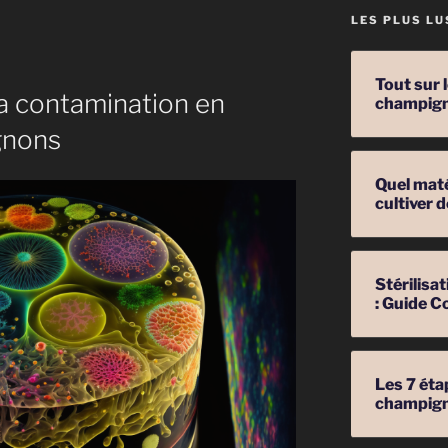
LES PLUS LU
ns
Tout sur 
la contamination en
champig
gnons
Quel mat
cultiver
Stérilis
: Guide C
Les 7 éta
champig