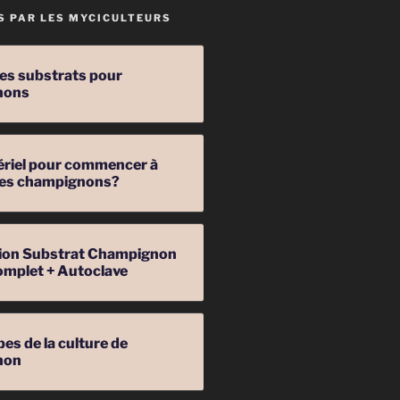
S PAR LES MYCICULTEURS
les substrats pour
nons
ériel pour commencer à
 des champignons?
ation Substrat Champignon
omplet + Autoclave
pes de la culture de
non