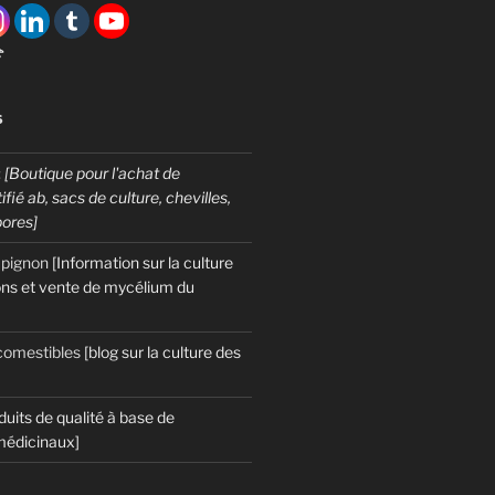

S
:
[Boutique pour l'achat de
fié ab, sacs de culture, chevilles,
pores]
mpignon
[Information sur la culture
ns et vente de mycélium du
omestibles
[blog sur la culture des
duits de qualité à base de
édicinaux]