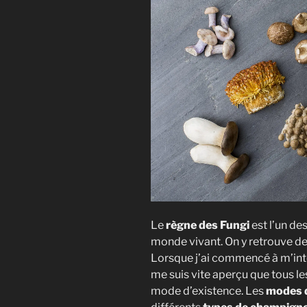
en
culture
de
champigno
Le
règne des Fungi
est l’un des
monde vivant. On y retrouve d
Lorsque j’ai commencé à m’inté
me suis vite aperçu que tous 
mode d’existence. Les
modes d