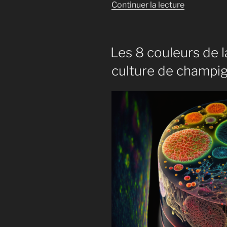
de
Continuer la lecture
« Les
champigno
ont-
Les 8 couleurs de 
ils
besoin
culture de champi
de
lumière
? »