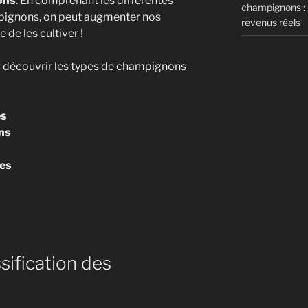
ons
. En comprenant les différentes
champignons : m
pignons, on peut augmenter nos
revenus réels
de les cultiver !
e à découvrir les types de champignons
es
ns
es
sification des
ns »