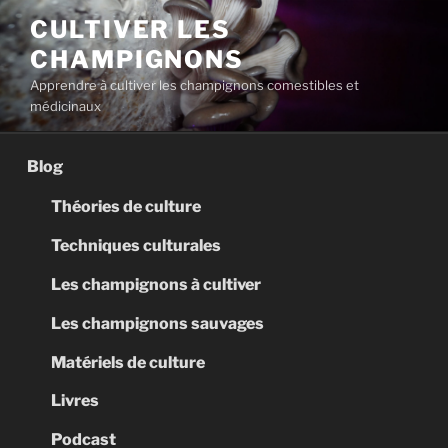
Aller
CULTIVER LES
au
CHAMPIGNONS
contenu
principal
Apprendre à cultiver les champignons comestibles et
médicinaux
Blog
Théories de culture
Techniques culturales
Les champignons à cultiver
Les champignons sauvages
Matériels de culture
Livres
Podcast