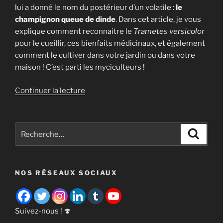
lui a donné le nom du postérieur d’un volatile :
le
champignon queue de dinde
. Dans cet article, je vous
explique comment reconnaitre le
Trametes versicolor
pour le cueillir, ces bienfaits médicinaux, et également
comment le cultiver dans votre jardin ou dans votre
maison ! C’est parti les myciculteurs !
de
Continuer la lecture
« Le
polypore
versicolor
Recherche
Recher
[
pour
Trametes
:
versicolor
NOS RÉSEAUX SOCIAUX
] »
Suivez-nous ! 🍄