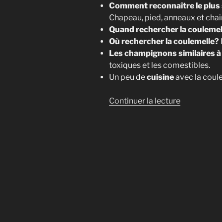
Comment reconnaître le plus 
Chapeau, pied, anneaux et chair
Quand rechercher la coulemel
Où rechercher la coulemelle?
Les champignons similaires à 
toxiques et les comestibles.
Un peu de
cuisine
avec la coul
de
Continuer la lecture
« Coulemel
(Macrolepi
procera)
:
reconnaître
cueillir
et
cuisiner
ce
grand