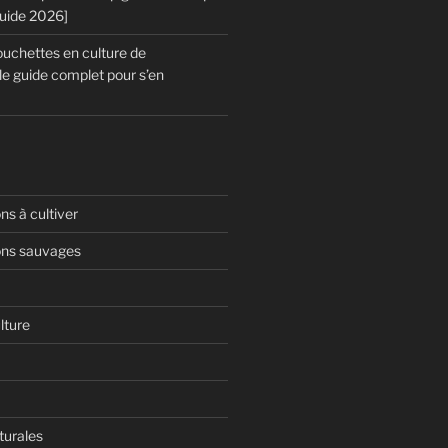
Guide 2026]
chettes en culture de
le guide complet pour s’en
s à cultiver
ns sauvages
lture
turales