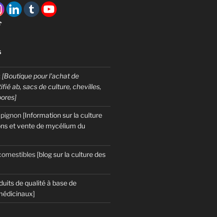

S
:
[Boutique pour l'achat de
fié ab, sacs de culture, chevilles,
pores]
mpignon
[Information sur la culture
ns et vente de mycélium du
omestibles
[blog sur la culture des
duits de qualité à base de
édicinaux]