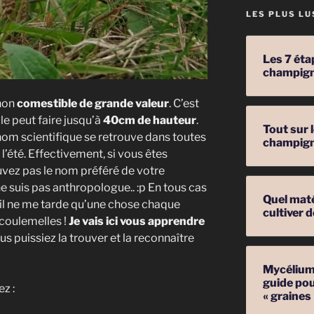
LES PLUS LU
Les 7 éta
champig
non
comestible de grande valeur
. C’est
elle peut faire jusqu’à
40cm de hauteur
.
Tout sur 
 nom scientifique se retrouve dans toutes
champig
 l’été. Effectivement, si vous êtes
uvez pas le nom préféré de votre
ne suis pas anthropologue.. :p En tous cas
Quel mat
 il ne me tarde qu’une chose chaque
cultiver
 coulemelles !
Je vais ici vous apprendre
s puissiez la trouver et la reconnaître
Mycélium 
guide pou
z :
« graines