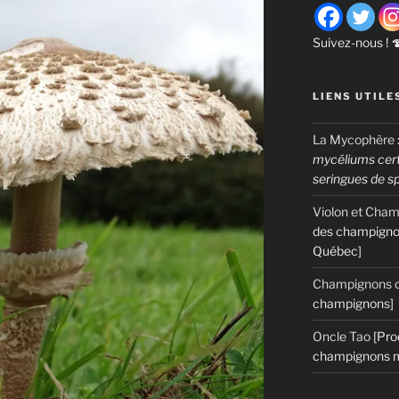
Suivez-nous ! 
LIENS UTILE
La Mycophère
mycéliums certi
seringues de s
Violon et Cha
des champigno
Québec]
Champignons c
champignons]
Oncle Tao
[Pro
champignons m