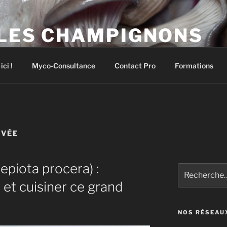
 LES CHAMPIGNONS
pignons comestibles et médicinaux
ci !
Myco-Consultance
Contact Pro
Formations
EVÉE
epiota procera) :
Recherche
pour
r et cuisiner ce grand
:
NOS RÉSEAU