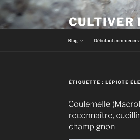
Aller
au
CULTIVER
contenu
principal
Apprendre à cultiver les cham
Blog
Débutant commencez i
ÉTIQUETTE :
LÉPIOTE ÉL
Coulemelle (Macrol
reconnaître, cueilli
champignon