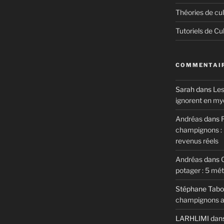
Théories de cul
Tutoriels de Cu
COMMENTAIR
Sarah
dans
Les
ignorent en my
Andréas
dans
R
champignons : m
revenus réels
Andréas
dans
potager : 5 mé
Stéphane Tabo
champignons au
LARHLIMI
dan