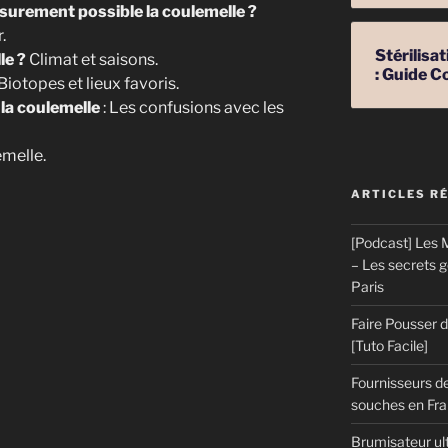
surement possible la coulemelle ?
.
Stérilis
le ?
Climat et saisons.
: Guide C
Biotopes et lieux favoris.
la coulemelle
: Les confusions avec les
emelle.
ARTICLES R
le
[Podcast] Les M
ota
– Les secrets 
Paris
,
Faire Pousser
[Tuto Facile]
Fournisseurs de
souches en Fran
Brumisateur ul