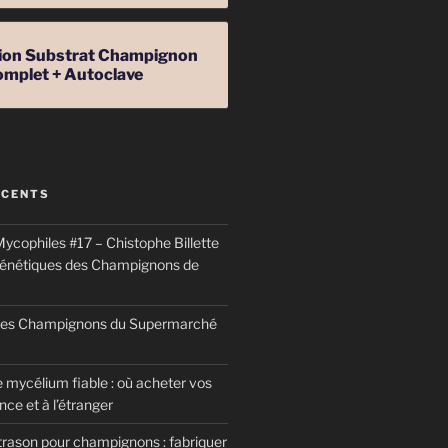
ation Substrat Champignon
omplet + Autoclave
ÉCENTS
ycophiles #17 – Chistophe Billette
génétiques des Champignons de
 des Champignons du Supermarché
 mycélium fiable : où acheter vos
ce et à l’étranger
trason pour champignons : fabriquer