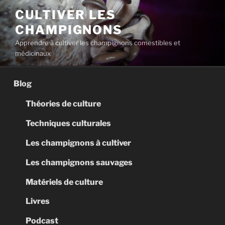
Aller
CULTIVER LES
au
CHAMPIGNONS
contenu
principal
Apprendre à cultiver les champignons comestibles et
médicinaux
Blog
Théories de culture
Techniques culturales
Les champignons à cultiver
Les champignons sauvages
Matériels de culture
Livres
Podcast