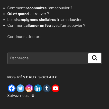
Comment
reconnaitre
l’amadouvier ?
Où et quand
le trouver ?
Les
champignons similaires
à l’amadouvier
Comment
allumer un feu
avec l’amadouvier ?
de
Continuer la lecture
« L’amadouvier
[Fomes
fomentarius] »
Recherche
Recher
pour
:
NOS RÉSEAUX SOCIAUX
Suivez-nous ! 🍄