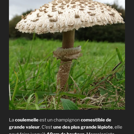
La
coulemelle
est un champignon
comestible de
grande valeur
. C’est
une des plus grande lépiote
, elle