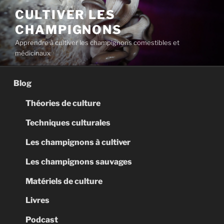
Aller
CULTIVER LES
au
CHAMPIGNONS
contenu
principal
Apprendre à cultiver les champignons comestibles et
médicinaux
Blog
Théories de culture
Techniques culturales
Les champignons à cultiver
Les champignons sauvages
Matériels de culture
Livres
Podcast