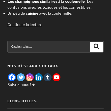
Les champignons similaires à la coulemelle
: Les
confusions avec les toxiques et les comestibles.
Un peu de
cuisine
avec la coulemelle.
de
Continuer la lecture
« Coulemelle
(Macrolepiota
procera)
Recherche
Recher
:
pour
reconnaître,
:
cueillir
NOS RÉSEAUX SOCIAUX
et
cuisiner
ce
grand
Suivez-nous ! 🍄
champignon »
LIENS UTILES