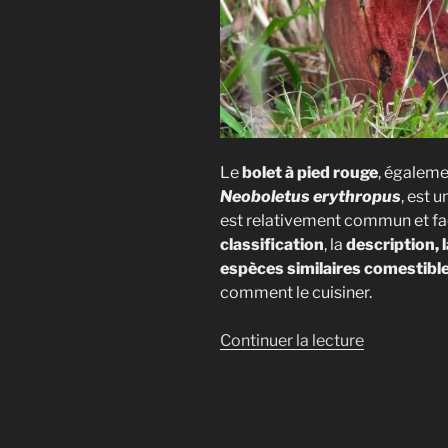
Le
bolet à pied rouge
, égaleme
Neoboletus erythropus
, est 
est relativement commun et faci
classification
, la
description, l
espèces similaires comestible
comment le cuisiner.
de
Continuer la lecture
« Le
Bolet
à
pied