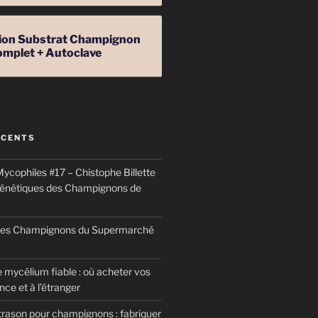
ation Substrat Champignon
omplet + Autoclave
ÉCENTS
ycophiles #17 – Chistophe Billette
génétiques des Champignons de
 des Champignons du Supermarché
 mycélium fiable : où acheter vos
ce et à l’étranger
trason pour champignons : fabriquer