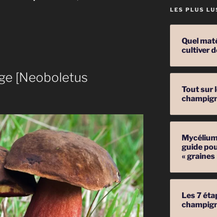
LES PLUS LU
Quel mat
cultiver
uge [Neoboletus
Tout sur 
champig
s
 »
Mycélium 
guide pou
« graines
Les 7 éta
champig