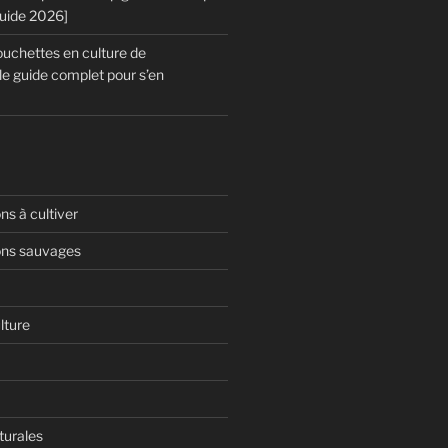
Guide 2026]
chettes en culture de
le guide complet pour s’en
s à cultiver
ns sauvages
lture
turales