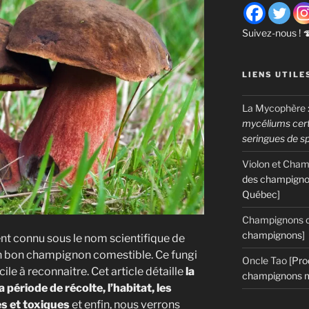
Suivez-nous ! 
LIENS UTILE
La Mycophère
mycéliums certi
seringues de s
Violon et Cha
des champigno
Québec]
Champignons c
champignons]
nt connu sous le nom scientifique de
un bon champignon comestible. Ce fungi
Oncle Tao
[Pro
le à reconnaitre. Cet article détaille
la
champignons m
a période de récolte, l’habitat, les
s et toxiques
et enfin, nous verrons