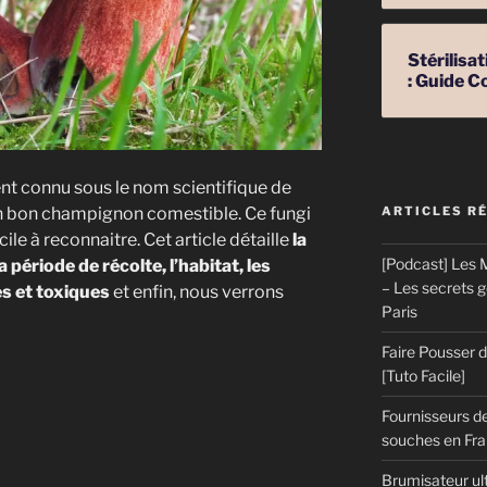
Stérilis
: Guide C
nt connu sous le nom scientifique de
un bon champignon comestible. Ce fungi
ARTICLES R
le à reconnaitre. Cet article détaille
la
[Podcast] Les M
a période de récolte, l’habitat, les
– Les secrets 
s et toxiques
et enfin, nous verrons
Paris
Faire Pousser
[Tuto Facile]
Fournisseurs de
souches en Fran
Brumisateur ul