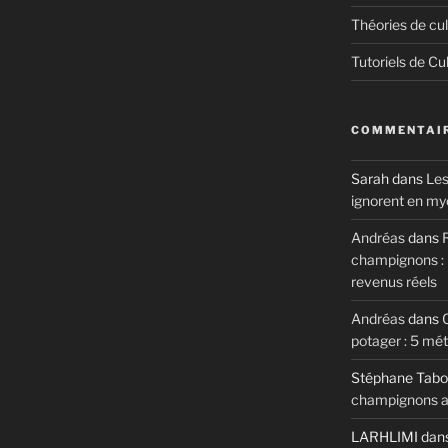
Théories de cul
Tutoriels de Cu
COMMENTAIR
Sarah
dans
Les
ignorent en my
Andréas
dans
R
champignons : m
revenus réels
Andréas
dans
potager : 5 mé
Stéphane Tabo
champignons au
LARHLIMI
dan