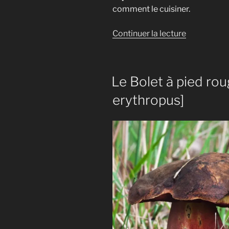
comment le cuisiner.
de
Continuer la lecture
« Le
Bolet
à
Le Bolet à pied ro
pied
rouge
erythropus]
[Neoboletu
erythropus]