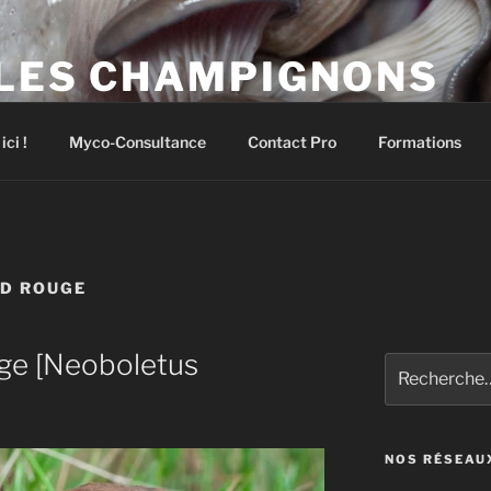
 LES CHAMPIGNONS
pignons comestibles et médicinaux
ci !
Myco-Consultance
Contact Pro
Formations
ED ROUGE
uge [Neoboletus
Recherche
pour
:
NOS RÉSEAU