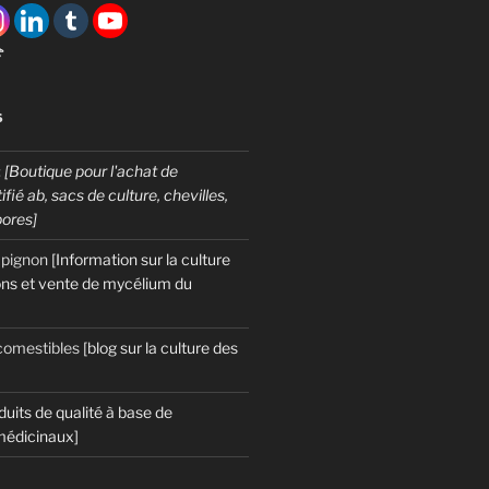

S
:
[Boutique pour l'achat de
fié ab, sacs de culture, chevilles,
pores]
mpignon
[Information sur la culture
ns et vente de mycélium du
omestibles
[blog sur la culture des
duits de qualité à base de
édicinaux]