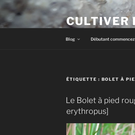
Aller
au
CULTIVER
contenu
principal
Apprendre à cultiver les cham
Blog
Débutant commencez i
ÉTIQUETTE :
BOLET À PI
Le Bolet à pied ro
erythropus]