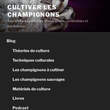
Aller
CULTIVER LES
au
CHAMPIGNONS
contenu
principal
Apprendre à cultiver les champignons comestibles et
médicinaux
Blog
Théories de culture
Techniques culturales
Les champignons à cultiver
Les champignons sauvages
Matériels de culture
Livres
Podcast