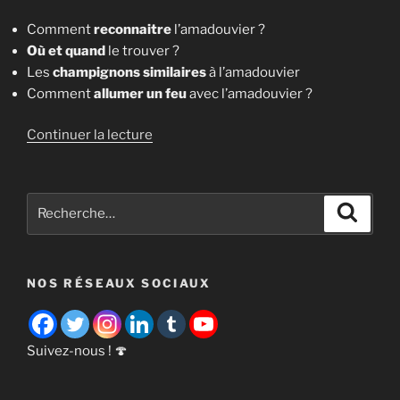
Comment
reconnaitre
l’amadouvier ?
Où et quand
le trouver ?
Les
champignons similaires
à l’amadouvier
Comment
allumer un feu
avec l’amadouvier ?
de
Continuer la lecture
« L’amadouvier
[Fomes
fomentarius] »
Recherche
Recher
pour
:
NOS RÉSEAUX SOCIAUX
Suivez-nous ! 🍄