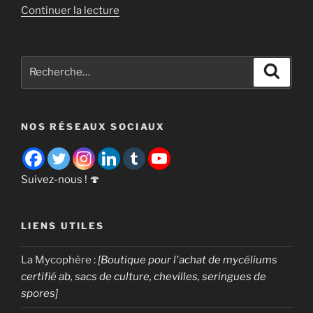
de
Continuer la lecture
« Agriculture
durable
:
Recherche
Recher
La
pour
culture
:
des
NOS RÉSEAUX SOCIAUX
champignons
est
la
solution
Suivez-nous ! 🍄
verte
[10
LIENS UTILES
raisons] »
La Mycophère
:
[Boutique pour l'achat de mycéliums
certifié ab, sacs de culture, chevilles, seringues de
spores]