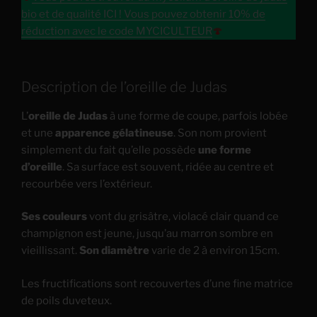
bio et de qualité ICI ! Vous pouvez obtenir 10% de
réduction avec le code MYCICULTEUR
🍄
Description de l’oreille de Judas
L’
oreille de Judas
à une forme de coupe, parfois lobée
et une
apparence gélatineuse
. Son nom provient
simplement du fait qu’elle possède
une forme
d’oreille
. Sa surface est souvent, ridée au centre et
recourbée vers l’extérieur.
Ses couleurs
vont du grisâtre, violacé clair quand ce
champignon est jeune, jusqu’au marron sombre en
vieillissant.
Son diamètre
varie de 2 à environ 15cm.
Les fructifications sont recouvertes d’une fine matrice
de poils duveteux.