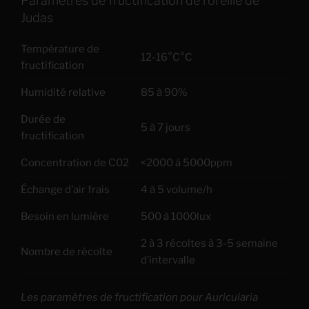
Paramètres de fructification de l’oreille de
Judas
Température de
12-16°C°C
fructification
Humidité relative
85 à 90%
Durée de
5 à 7 jours
fructification
Concentration de C02
<2000 à 5000ppm
Échange d’air frais
4 à 5 volume/h
Besoin en lumière
500 à 1000lux
2 à 3 récoltes à 3-5 semaine
Nombre de récolte
d’intervalle
Les paramètres de fructification pour Auricularia