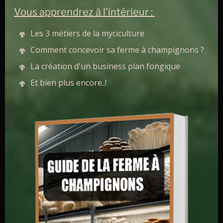
Vous apprendrez à l'intérieur :
Les 3 métiers de la myciculture
Comment concevoir sa ferme à champignons ?
La création d'un business plan fongique
Et bien plus encore..!
L’oreille de Judas, cultivée sur un rondin d’arbre.
🍄
Vous pouvez trouver du mycélium d’oreille de judas
bio et de qualité ICI ! Vous pouvez obtenir 10% de
réduction avec le code MYCICULTEUR
🍄
Cultiver l’oreille de Judas en extérieur