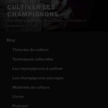
Aller
CULTIVER LES
au
CHAMPIGNONS
contenu
principal
Apprendre à cultiver les champignons comestibles et
médicinaux
Blog
Théories de culture
Techniques culturales
Les champignons à cultiver
Les champignons sauvages
Matériels de culture
Livres
Podcast