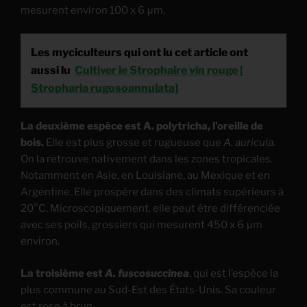
mesurent environ 100 x 6 μm.
Les myciculteurs qui ont lu cet article ont
aussi lu
Cultiver le Strophaire vin rouge [
Stropharia rugosoannulata]
La deuxième espèce est A. polytricha, l’oreille de
bois.
Elle est plus grosse et rugueuse que
A. auricula.
On la retrouve nativement dans les zones tropicales.
Notamment en Asie, en Louisiane, au Mexique et en
Argentine. Elle prospère dans des climats supérieurs à
20°C. Microscopiquement, elle peut être différenciée
avec ses poils, grossiers qui mesurent 450 x 6 μm
environ.
La troisième est
A. fuscosuccinea
, qui est l’espèce la
plus commune au Sud-Est des États-Unis. Sa couleur
est rose à brun.