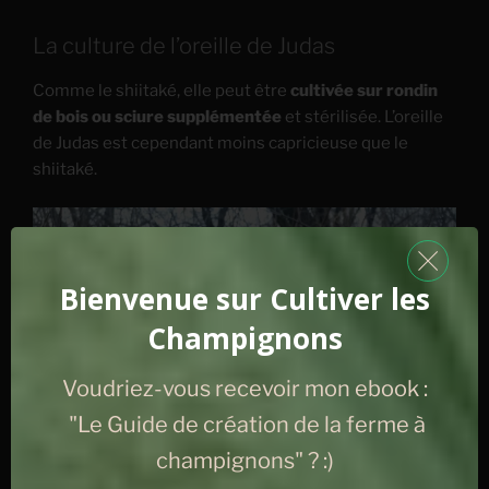
La culture de l’oreille de Judas
Comme le shiitaké, elle peut être
cultivée sur rondin
de bois ou sciure supplémentée
et stérilisée. L’oreille
de Judas est cependant moins capricieuse que le
shiitaké.
Bienvenue sur Cultiver les
Champignons
Voudriez-vous recevoir mon ebook :
"Le Guide de création de la ferme à
champignons" ? :)