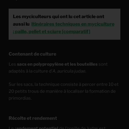
Les myciculteurs qui ont lu cet article ont
aussi lu
Itinéraires techniques en myciculture
: paille, pellet et sciure [comparatif]
Contenant de culture
Les
sacs en polypropylène et les bouteilles
sont
adaptés à la culture d’
A. auricula judae.
Sur les sacs, la technique consiste à percer entre 10 et
20 petits trous de manière à localiser la formation de
primordias.
Récolte et rendement
Le r
endement potentiel
de l’oreille de Judas est