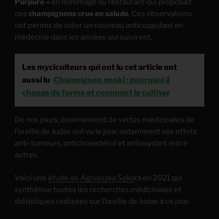
Purpure »
en hommage au restaurant qui proposait
ces
champignons crus en salade
. Ces observations
ont permis de créer un nouveau anticoagulant en
médecine dans les années qui suivirent.
Les myciculteurs qui ont lu cet article ont
aussi lu
Champignon enoki : pourquoi il
change de forme et comment le cultiver
De nos jours, énormément de vertus médicinales de
l’oreille de Judas ont vu le jour, notamment ses effets
anti-tumeurs, anticholestérol et antioxydant entre
autres.
Voici une
étude de Agnieszka Sęka
ra en 2021 qui
synthétise toutes les recherches médicinales et
diététiques réalisées sur l’oreille de Judas à ce jour.