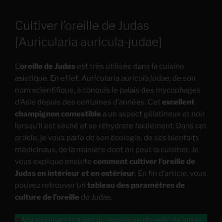
Cultiver l’oreille de Judas
[Auricularia auricula-judae]
L’
oreille de Judas
est très utilisée dans la cuisine
asiatique. En effet,
Auricularia auricula judae
, de son
nom scientifique, a conquis le palais des mycophages
d’Asie depuis des centaines d’années. Cet
excellent
champignon comestible
a un aspect gélatineux et noir
lorsqu’il est séché et se réhydrate facilement. Dans cet
article, je vous parle de son écologie, de ses bienfaits
médicinaux, de la manière dont on peut la cuisiner. Je
vous explique ensuite
comment cultiver l’oreille de
Judas en intérieur et en extérieur
. En fin d’article, vous
pouvez retrouver un
tableau des paramètres de
culture de l’oreille
de Judas.
🍄
Vous pouvez trouver du mycélium d’oreille de judas