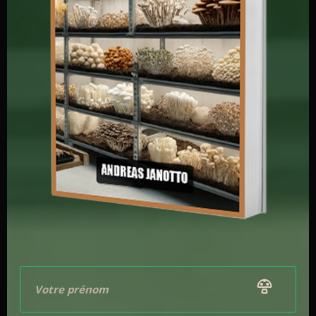
En extérieur on le cultive
naturellement sur rondins
de bois
. Des bûches d’un diamètre de 12 à 30 cm et
d’une longueur de 90 cm à 1m20 conviennent. Le bois
devrait être prélevé vers la fin de l’automne au début
de l’hiver.
On peut classiquement ensemencer les rondins avec
du
mycélium sur sciure ou sur chevilles de bois
. Le
bois doit avoir moins d’un mois après la coupe pour
éviter les champignons parasites qui pourraient
s’installer avant la culture d’oreille de Judas.
La fructification de
A. auriculae judae
est initiée
lorsque les températures redescendent. Elle peut
également être avancée en trempant le rondin dans de
l’eau durant 24h. Idéalement, celui-ci doit contenir
entre
50 et 80%
d’eau.