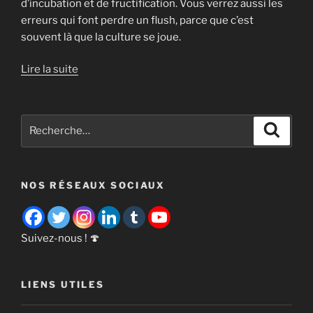
d’incubation et de fructification. Vous verrez aussi les
erreurs qui font perdre un flush, parce que c’est
souvent là que la culture se joue.
Lire la suite
Recherche
Recher
pour
:
NOS RÉSEAUX SOCIAUX
Suivez-nous ! 🍄
LIENS UTILES