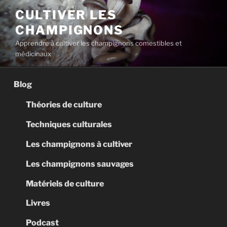
Aller
CULTIVER LES
au
CHAMPIGNONS
contenu
principal
Apprendre à cultiver les champignons comestibles et
médicinaux
Blog
Théories de culture
Techniques culturales
Les champignons à cultiver
Les champignons sauvages
Matériels de culture
Livres
Podcast