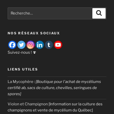
matériel
professionnel
Recherche
Recher
pour
pour
la
:
culture
NOS RÉSEAUX SOCIAUX
des
champignons »
Suivez-nous ! 🍄
LIENS UTILES
La Mycophère
:
[Boutique pour l'achat de mycéliums
certifié ab, sacs de culture, chevilles, seringues de
spores]
Violon et Champignon
[Information sur la culture des
champignons et vente de mycélium du Québec]