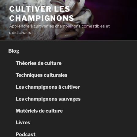
Aller
CULTIVER LES
au
CHAMPIGNONS
contenu
principal
Apprendre à cultiver les champignons comestibles et
médicinaux
Blog
Théories de culture
Techniques culturales
Les champignons à cultiver
Les champignons sauvages
Matériels de culture
Livres
Podcast