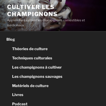
Aller
CULTIVER LES
au
CHAMPIGNONS
contenu
principal
Apprendre à cultiver les champignons comestibles et
médicinaux
Blog
Théories de culture
Techniques culturales
Les champignons à cultiver
Les champignons sauvages
Matériels de culture
Livres
Podcast