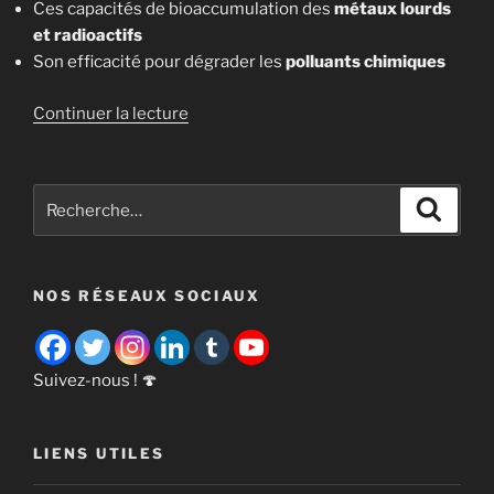
Ces capacités de bioaccumulation des
métaux lourds
et radioactifs
Son efficacité pour dégrader les
polluants chimiques
de
Continuer la lecture
« La
Mycoremédiation,
c’est
Recherche
Recher
quoi
pour
? »
:
NOS RÉSEAUX SOCIAUX
Suivez-nous ! 🍄
LIENS UTILES