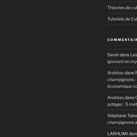
Théories de cul
Tutoriels de Cu
COMMENTAIR
Sarah
dans
Les
ignorent en my
Andréas
dans
R
champignons : c
économique c
Andréas
dans
potager : 5 mé
Stéphane Tabo
champignons au
LARHLIMI
dan