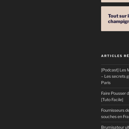
Tout sur 
champig
ARTICLES R
[Podcast] Les M
– Les secrets 
Paris
Faire Pousser
[Tuto Facile]
Fournisseurs de
souches en Fran
Brumisateur ul