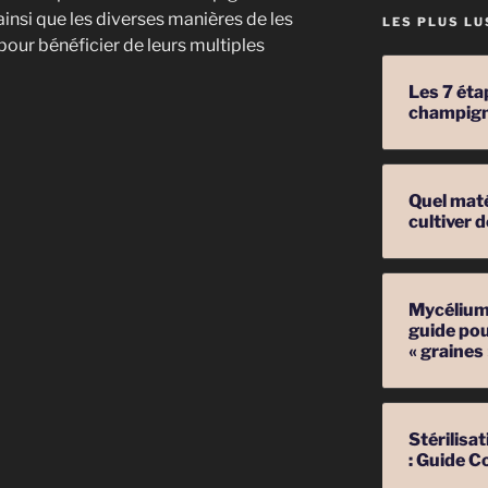
 ainsi que les diverses manières de les
LES PLUS LU
pour bénéficier de leurs multiples
Les 7 éta
champig
ns
Quel mat
cultiver
Mycélium 
guide pou
« graines
Stérilis
: Guide C