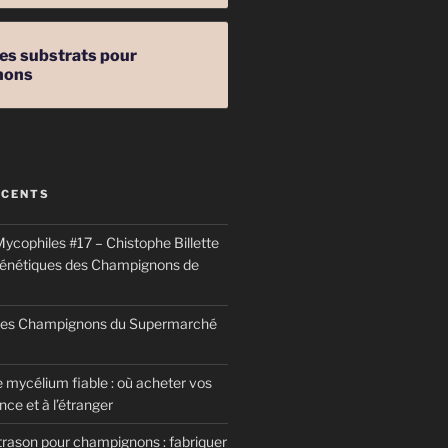
les substrats pour
nons
ÉCENTS
ycophiles #17 – Chistophe Billette
génétiques des Champignons de
 des Champignons du Supermarché
 mycélium fiable : où acheter vos
ce et à l’étranger
trason pour champignons : fabriquer