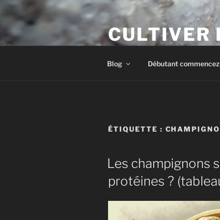
Aller
au
CULTIVER
contenu
principal
Apprendre à cultiver les cham
Blog
Débutant commencez i
ÉTIQUETTE :
CHAMPIGNO
Les champignons so
protéines ? (table