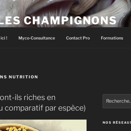
 LES CHAMPIGNONS
pignons comestibles et médicinaux
ci !
Myco-Consultance
Contact Pro
Formations
NS NUTRITION
nt-ils riches en
Recherche
pour
au comparatif par espèce)
:
NOS RÉSEAU