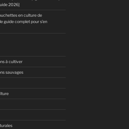
Guide 2026]
chettes en culture de
le guide complet pour s’en
s à cultiver
ns sauvages
lture
turales