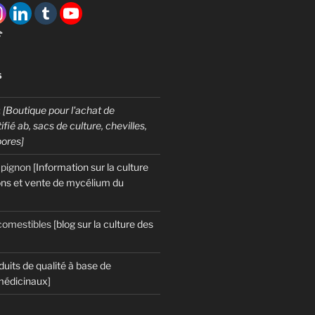

S
:
[Boutique pour l'achat de
fié ab, sacs de culture, chevilles,
pores]
mpignon
[Information sur la culture
ns et vente de mycélium du
omestibles
[blog sur la culture des
duits de qualité à base de
édicinaux]