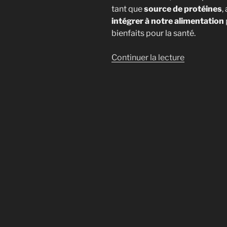
tant que
source de protéines
,
intégrer à notre alimentation
bienfaits pour la santé.
de
Continuer la lecture
« Les
champigno
sont-
ils
riches
en
protéines
?
(tableau
comparatif
par
espèce) »