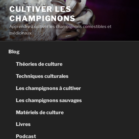
Aller
CULTIVER LES
au
CHAMPIGNONS
contenu
principal
Apprendre à cultiver les champignons comestibles et
médicinaux
Blog
Théories de culture
Techniques culturales
Les champignons à cultiver
Les champignons sauvages
Matériels de culture
Livres
Podcast