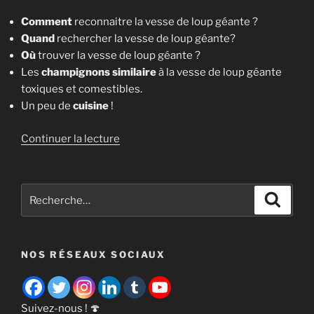
Comment
reconnaitre la vesse de loup géante ?
Quand
rechercher la vesse de loup géante?
Où
trouver la vesse de loup géante ?
Les
champignons similaire
à la vesse de loup géante
toxiques et comestibles.
Un peu de
cuisine
!
de
Continuer la lecture
« Vesse-
de-
loup
Recherche
Recher
géante
pour
:
:
identifier,
NOS RÉSEAUX SOCIAUX
ramasser
et
cuisiner
ce
Suivez-nous ! 🍄