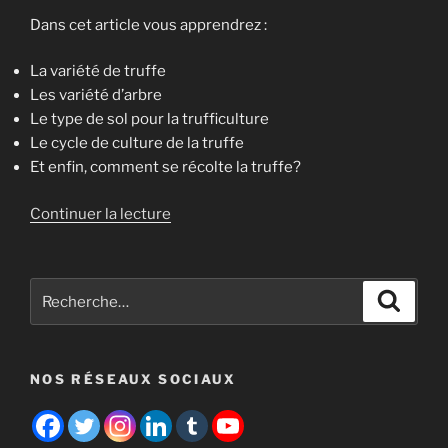
Dans cet article vous apprendrez :
La variété de truffe
Les variété d’arbre
Le type de sol pour la trufficulture
Le cycle de culture de la truffe
Et enfin, comment se récolte la truffe?
de
Continuer la lecture
« Les
bases
de
Recherche
Recher
la
pour
trufficulture »
:
NOS RÉSEAUX SOCIAUX