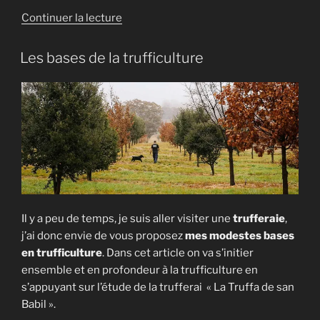
de
Continuer la lecture
« [Podcast]
Les
Les bases de la trufficulture
Mycophiles
#8
–
Jean-
Marc
Olivier
–
Truffe
et
Il y a peu de temps, je suis aller visiter une
trufferaie
,
Trufficulture »
j’ai donc envie de vous proposez
mes modestes bases
en trufficulture
. Dans cet article on va s’initier
ensemble et en profondeur à la trufficulture en
s’appuyant sur l’étude de la trufferai « La Truffa de san
Babil ».