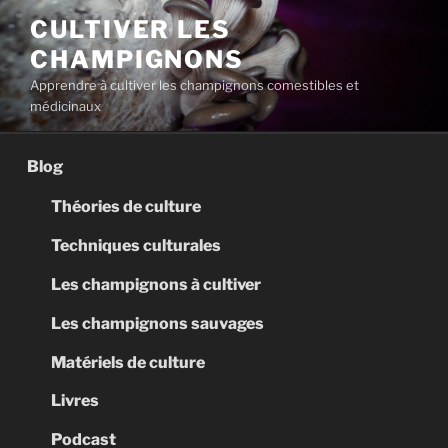
Aller
CULTIVER LES
au
CHAMPIGNONS
contenu
principal
Apprendre à cultiver les champignons comestibles et
médicinaux
Blog
Théories de culture
Techniques culturales
Les champignons à cultiver
Les champignons sauvages
Matériels de culture
Livres
Podcast