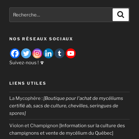
culture
du
Recherche
Recher
Shimeji
pour
[Hypsizygus
:
tessulatus] »
NOS RÉSEAUX SOCIAUX
Suivez-nous ! 🍄
LIENS UTILES
La Mycophère
:
[Boutique pour l'achat de mycéliums
certifié ab, sacs de culture, chevilles, seringues de
spores]
Violon et Champignon
[Information sur la culture des
champignons et vente de mycélium du Québec]