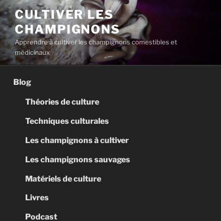
Aller
CULTIVER LES
au
CHAMPIGNONS
contenu
principal
Apprendre à cultiver les champignons comestibles et
médicinaux
Blog
Théories de culture
Techniques culturales
Les champignons à cultiver
Les champignons sauvages
Matériels de culture
Livres
Podcast