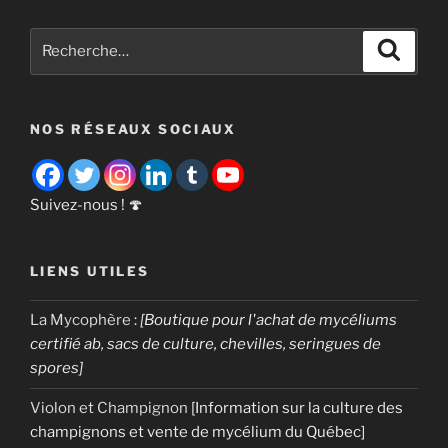
eau
:
Recherche
Recher
combien
pour
de
:
litres
NOS RÉSEAUX SOCIAUX
pour
produire
1
kg
Suivez-nous ! 🍄
de
champignon
LIENS UTILES
? »
La Mycophère
:
[Boutique pour l'achat de mycéliums
certifié ab, sacs de culture, chevilles, seringues de
spores]
Violon et Champignon
[Information sur la culture des
champignons et vente de mycélium du Québec]