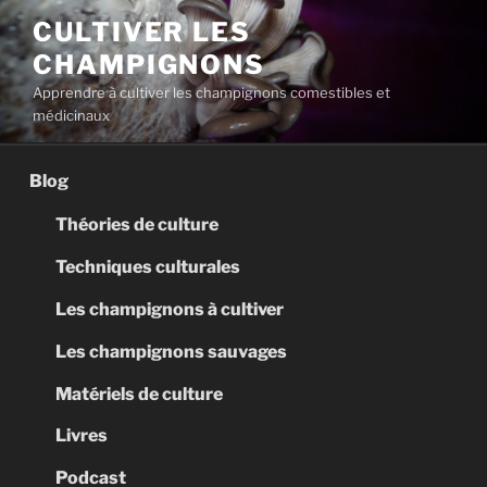
Aller
CULTIVER LES
au
CHAMPIGNONS
contenu
principal
Apprendre à cultiver les champignons comestibles et
médicinaux
Blog
Théories de culture
Techniques culturales
Les champignons à cultiver
Les champignons sauvages
Matériels de culture
Livres
Podcast