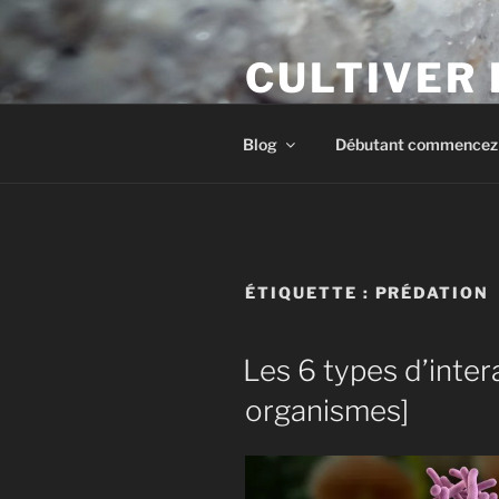
Aller
au
CULTIVER
contenu
principal
Apprendre à cultiver les cham
Blog
Débutant commencez i
ÉTIQUETTE :
PRÉDATION
Les 6 types d’inte
organismes]