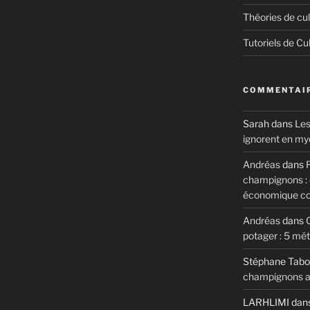
Théories de cul
Tutoriels de Cu
COMMENTAIR
Sarah
dans
Les
ignorent en my
Andréas
dans
R
champignons : c
économique c
Andréas
dans
potager : 5 mé
Stéphane Tabo
champignons au
LARHLIMI
dan