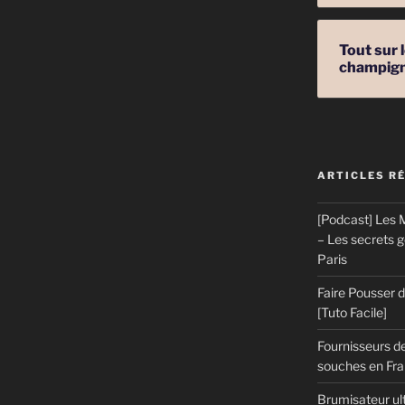
Tout sur 
champig
ARTICLES R
[Podcast] Les M
– Les secrets 
Paris
Faire Pousser
[Tuto Facile]
Fournisseurs de
souches en Fran
Brumisateur ul