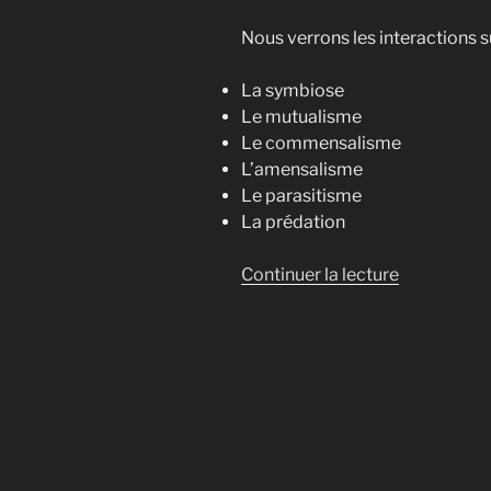
Nous verrons les interactions s
La symbiose
Le mutualisme
Le commensalisme
L’amensalisme
Le parasitisme
La prédation
de
Continuer la lecture
« Les
6
types
d’interacti
[champign
organismes