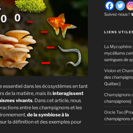
Suivez-nous ! 
LIENS UTILE
La Mycophère
mycéliums certi
seringues de s
Violon et Cha
des champigno
Québec]
 essentiel dans les écosystèmes en tant
 de la matière, mais ils
interagissent
Champignons c
nismes vivants
. Dans cet article, nous
champignons]
eractions entre les champignons et les
Oncle Tao
[Pro
nvironnement,
de la symbiose à la
champignons m
 sur la définition et des exemples pour