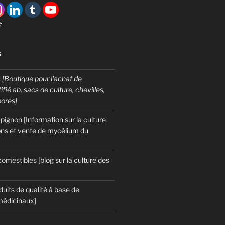

S
:
[Boutique pour l'achat de
fié ab, sacs de culture, chevilles,
pores]
mpignon
[Information sur la culture
ns et vente de mycélium du
omestibles
[blog sur la culture des
duits de qualité à base de
édicinaux]