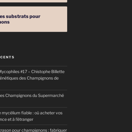
les substrats pour
nons
ÉCENTS
ycophiles #17 – Chistophe Billette
génétiques des Champignons de
 des Champignons du Supermarché
 mycélium fiable : où acheter vos
ce et à l’étranger
trason pour champignons : fabriquer