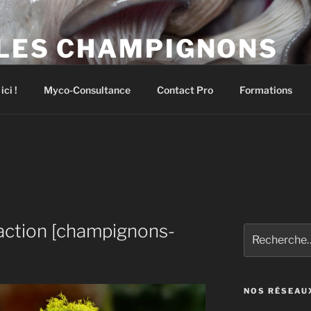
 LES CHAMPIGNONS
pignons comestibles et médicinaux
ci !
Myco-Consultance
Contact Pro
Formations
raction [champignons-
Recherche
pour
:
NOS RÉSEAU