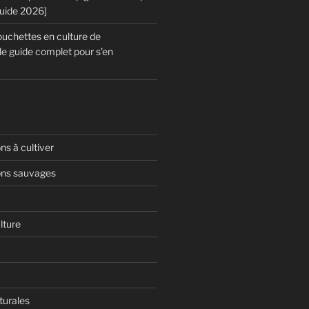
Guide 2026]
chettes en culture de
le guide complet pour s’en
s à cultiver
ns sauvages
lture
turales