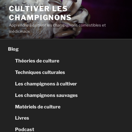
Aller
CULTIVER LES
au
CHAMPIGNONS
contenu
principal
Apprendre à cultiver les champignons comestibles et
médicinaux
Blog
Théories de culture
Techniques culturales
Les champignons à cultiver
Les champignons sauvages
Matériels de culture
Livres
Podcast