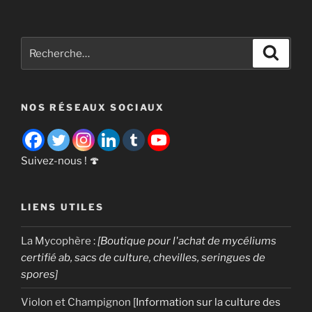
« Le
polypore
soufré
Recherche
Recher
[
pour
Laetiporus
:
sulphureus
NOS RÉSEAUX SOCIAUX
] »
Suivez-nous ! 🍄
LIENS UTILES
La Mycophère
:
[Boutique pour l'achat de mycéliums
certifié ab, sacs de culture, chevilles, seringues de
spores]
Violon et Champignon
[Information sur la culture des