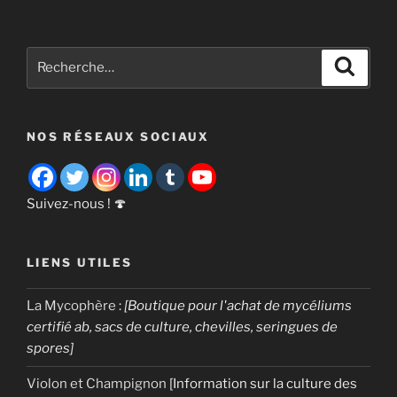
« Milieux
de
culture
Recherche
Recher
pour
pour
champignons
:
:
NOS RÉSEAUX SOCIAUX
quoi
ensemencer
avec
quoi ? »
Suivez-nous ! 🍄
LIENS UTILES
La Mycophère
:
[Boutique pour l'achat de mycéliums
certifié ab, sacs de culture, chevilles, seringues de
spores]
Violon et Champignon
[Information sur la culture des