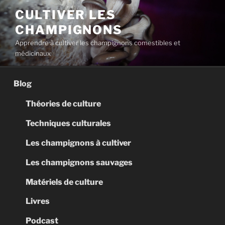
Aller
CULTIVER LES
au
CHAMPIGNONS
contenu
principal
Apprendre à cultiver les champignons comestibles et
médicinaux
Blog
Théories de culture
Techniques culturales
Les champignons à cultiver
Les champignons sauvages
Matériels de culture
Livres
Podcast