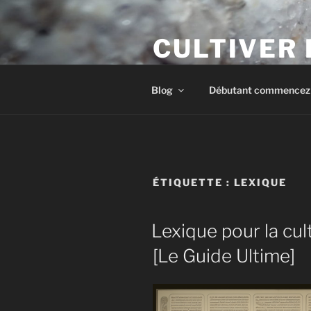
Aller
au
CULTIVER
contenu
principal
Apprendre à cultiver les cham
Blog
Débutant commencez i
ÉTIQUETTE :
LEXIQUE
Lexique pour la cu
[Le Guide Ultime]