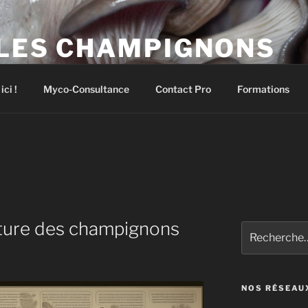
 LES CHAMPIGNONS
pignons comestibles et médicinaux
ci !
Myco-Consultance
Contact Pro
Formations
lture des champignons
Recherche
pour
:
NOS RÉSEAU