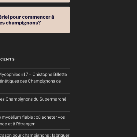
ériel pour commencer à
 des champignons?
ÉCENTS
ycophiles #17 – Chistophe Billette
génétiques des Champignons de
 des Champignons du Supermarché
 mycélium fiable : où acheter vos
ce et à l’étranger
trason pour champignons : fabriquer