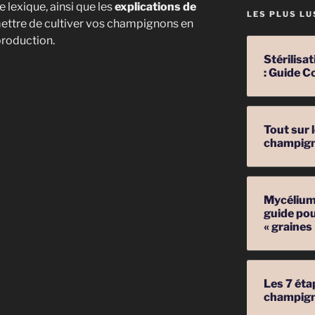
 lexique, ainsi que les
explications de
LES PLUS LU
mettre de cultiver vos champignons en
production.
Stérilis
: Guide C
Tout sur 
champig
ns
Mycélium 
guide pou
« graines
Les 7 éta
champig