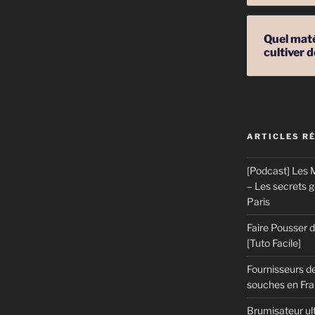
Quel mat
cultiver
ARTICLES R
[Podcast] Les M
– Les secrets 
Paris
Faire Pousser
[Tuto Facile]
Fournisseurs de
souches en Fran
Brumisateur ul