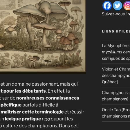
Suivez-nous ! 
LIENS UTILE
La Mycophère
mycéliums certi
seringues de s
Violon et Cha
des champigno
Québec]
st un domaine passionnant, mais qui
nt pour les débutants
. En effet, la
Champignons c
e sur de
nombreuses connaissances
champignons]
spécifique
parfois difficile à
Oncle Tao
[Pro
à maîtriser cette terminologie
et réussir
champignons m
 un
lexique pratique
regroupant les
la culture des champignons. Dans cet