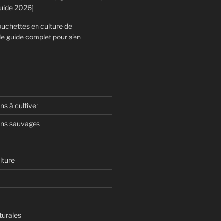
Guide 2026]
chettes en culture de
le guide complet pour s’en
s à cultiver
ns sauvages
lture
turales