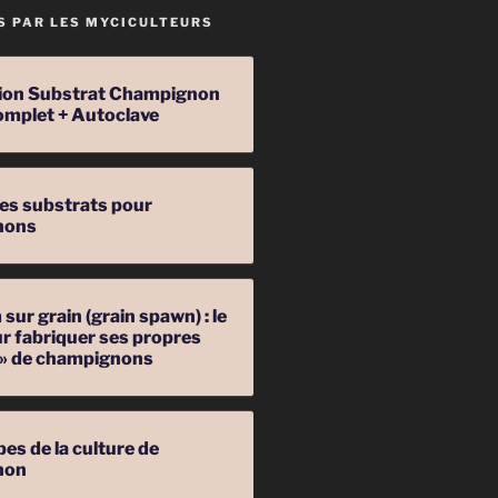
S PAR LES MYCICULTEURS
ation Substrat Champignon
omplet + Autoclave
les substrats pour
nons
sur grain (grain spawn) : le
r fabriquer ses propres
 » de champignons
pes de la culture de
non