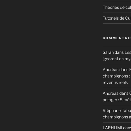
Théories de cul
Tutoriels de Cu
COMMENTAIR
Sarah
dans
Les
ignorent en my
Andréas
dans
R
champignons : m
revenus réels
Andréas
dans
potager : 5 mé
Stéphane Tabo
champignons au
LARHLIMI
dan