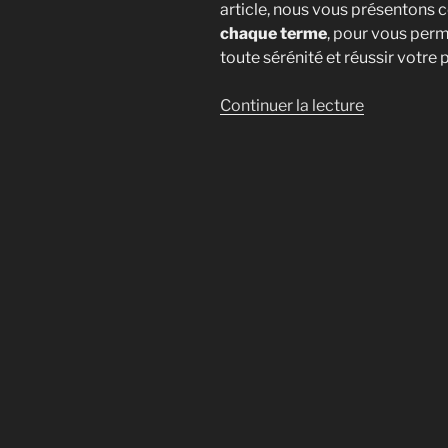
article, nous vous présentons ce
chaque terme
, pour vous per
toute sérénité et réussir votre 
de
Continuer la lecture
« Lexique
pour
la
culture
des
champigno
[Le
Guide
Ultime] »