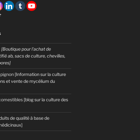

S
:
[Boutique pour l'achat de
fié ab, sacs de culture, chevilles,
pores]
mpignon
[Information sur la culture
ns et vente de mycélium du
omestibles
[blog sur la culture des
duits de qualité à base de
édicinaux]