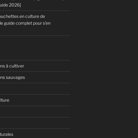
Guide 2026]
chettes en culture de
le guide complet pour s’en
s à cultiver
ns sauvages
lture
turales