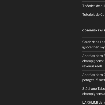
Théories de cul
Tutoriels de Cu
COMMENTAIR
Sarah
dans
Les
ignorent en my
Andréas
dans
R
champignons : m
revenus réels
Andréas
dans
potager : 5 mé
Stéphane Tabo
champignons au
LARHLIMI
dan