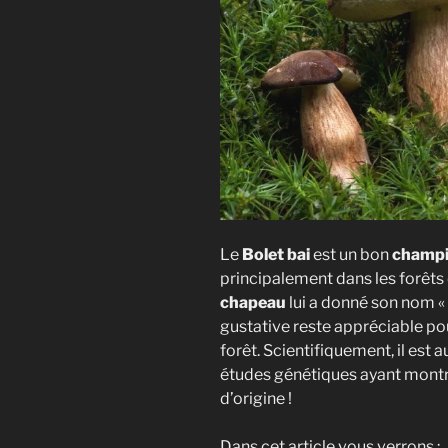
Le
Bolet bai
est un bon
champi
principalement dans les forêts
chapeau
lui a donné son nom « 
gustative reste appréciable pou
forêt. Scientifiquement, il est 
études génétiques ayant montré
d’origine !
Dans cet article vous verrons :