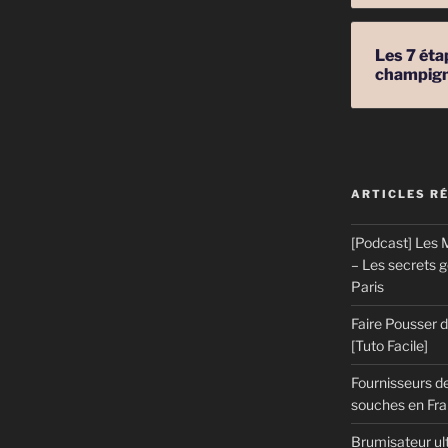
Les 7 éta
champig
ARTICLES R
[Podcast] Les M
– Les secrets 
Paris
Faire Pousser
[Tuto Facile]
Fournisseurs de
souches en Fran
Brumisateur ul