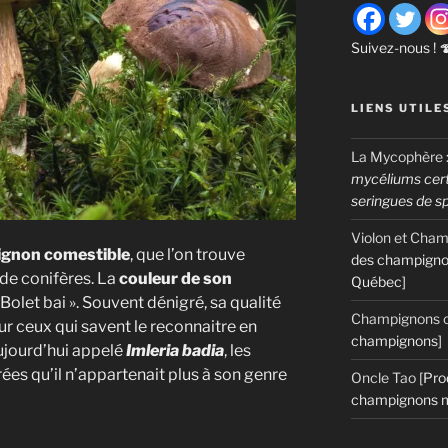
Suivez-nous ! 
LIENS UTILE
La Mycophère
mycéliums certi
seringues de s
Violon et Cha
gnon comestible
, que l’on trouve
des champigno
 de conifères. La
couleur de son
Québec]
Bolet bai ». Souvent dénigré, sa qualité
Champignons c
r ceux qui savent le reconnaitre en
champignons]
aujourd’hui appelé
Imleria badia
, les
es qu’il n’appartenait plus à son genre
Oncle Tao
[Pro
champignons m