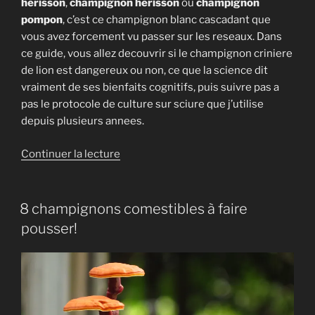
herisson
,
champignon herisson
ou
champignon
pompon
, c’est ce champignon blanc cascadant que
vous avez forcement vu passer sur les reseaux. Dans
ce guide, vous allez decouvrir si le champignon criniere
de lion est dangereux ou non, ce que la science dit
vraiment de ses bienfaits cognitifs, puis suivre pas a
pas le protocole de culture sur sciure que j’utilise
depuis plusieurs annees.
de
Continuer la lecture
« Lion’s
Mane
(crinière
8 champignons comestibles à faire
de
pousser!
lion)
:
culture
complète
sur