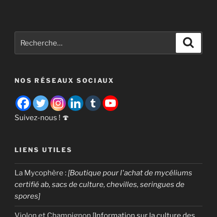
« 8
champignons
comestibles
à
Recherche
Recher
faire
pour
pousser! »
:
NOS RÉSEAUX SOCIAUX
Suivez-nous ! 🍄
LIENS UTILES
La Mycophère
:
[Boutique pour l'achat de mycéliums
certifié ab, sacs de culture, chevilles, seringues de
spores]
Violon et Champignon
[Information sur la culture des