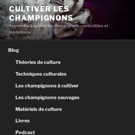
Aller
CULTIVER LES
au
CHAMPIGNONS
contenu
principal
Apprendre à cultiver les champignons comestibles et
médicinaux
Blog
Théories de culture
Techniques culturales
Les champignons à cultiver
Les champignons sauvages
Matériels de culture
Livres
Podcast