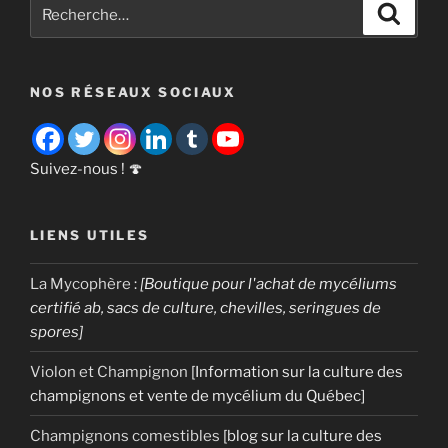
Recherche
Recher
de
pour
débutant
:
à
NOS RÉSEAUX SOCIAUX
éviter »
Suivez-nous ! 🍄
LIENS UTILES
La Mycophère
:
[Boutique pour l'achat de mycéliums
certifié ab, sacs de culture, chevilles, seringues de
spores]
Violon et Champignon
[Information sur la culture des
champignons et vente de mycélium du Québec]
Champignons comestibles
[blog sur la culture des