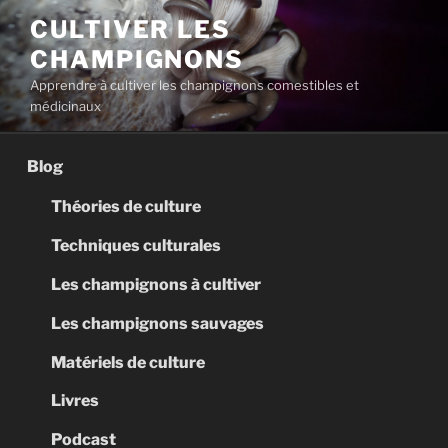
Aller
CULTIVER LES
au
CHAMPIGNONS
contenu
principal
Apprendre à cultiver les champignons comestibles et
médicinaux
Blog
Théories de culture
Techniques culturales
Les champignons à cultiver
Les champignons sauvages
Matériels de culture
Livres
Podcast